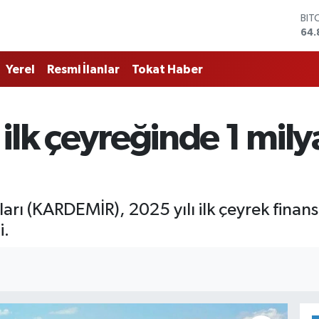
BIT
64.
DO
47,
Yerel
Resmi İlanlar
Tokat Haber
EU
55,
STE
64,
ilk çeyreğinde 1 mily
GRA
666
BİS
13.
arı (KARDEMİR), 2025 yılı ilk çeyrek finans
i.