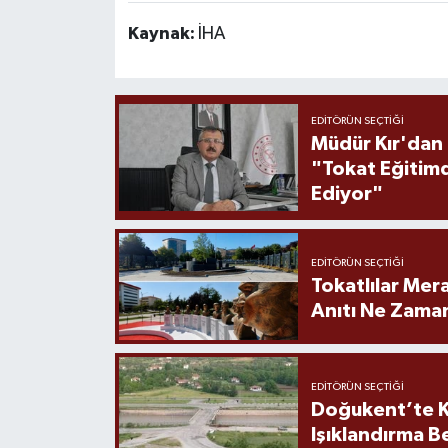
Kaynak:
İHA
EDITÖRÜN SEÇTIĞI
Müdür Kır'dan
"Tokat Eğitim
Ediyor"
EDITÖRÜN SEÇTIĞI
Tokatlılar Mera
Anıtı Ne Zaman
EDITÖRÜN SEÇTIĞI
Doğukent’te K
Işıklandırma B