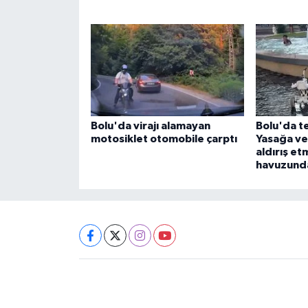
Bolu'da virajı alamayan
Bolu'da teh
motosiklet otomobile çarptı
Yasağa ve
aldırış e
havuzund