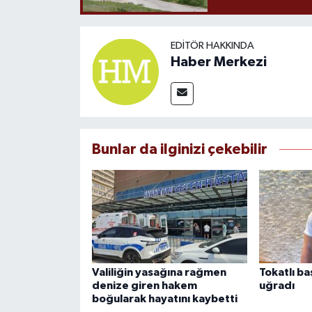
EDITÖR HAKKINDA
Haber Merkezi
Bunlar da ilginizi çekebilir
Valiliğin yasağına rağmen
Tokatlı ba
denize giren hakem
uğradı
boğularak hayatını kaybetti