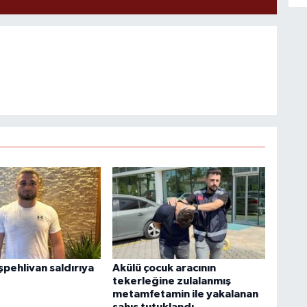
şpehlivan saldırıya
Akülü çocuk aracının
tekerleğine zulalanmış
metamfetamin ile yakalanan
şahıs tutuklandı