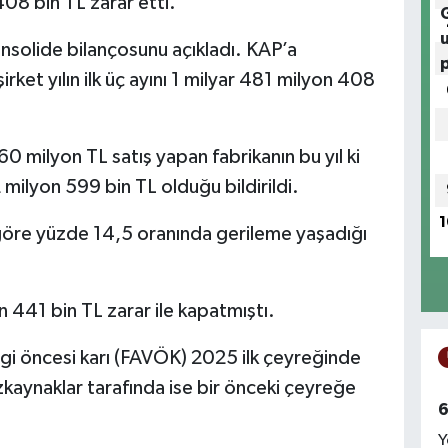
08 bin TL zarar etti.
nsolide bilançosunu açıkladı. KAP’a
ket yılın ilk üç ayını 1 milyar 481 milyon 408
60 milyon TL satış yapan fabrikanın bu yıl ki
2 milyon 599 bin TL olduğu bildirildi.
1
 göre yüzde 14,5 oranında gerileme yaşadığı
n 441 bin TL zarar ile kapatmıştı.
i öncesi karı (FAVÖK) 2025 ilk çeyreğinde
zkaynaklar tarafında ise bir önceki çeyreğe
6
Y