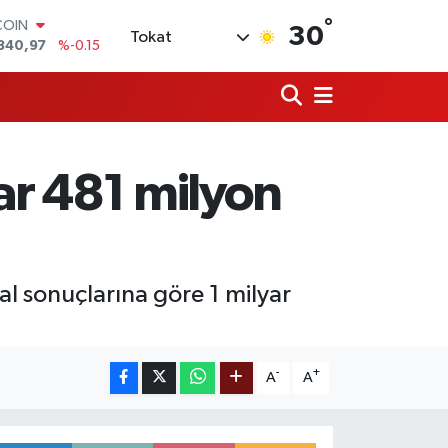
°
COIN
30
Tokat
840,97
%-0.15
LAR
7436
%0.18
RO
2510
%0.32
RLİN
4811
%0.38
ar 481 milyon
M ALTIN
0.55
%0
T100
779
%-14
al sonuçlarına göre 1 milyar
-
+
A
A