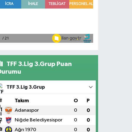
TFF 3.Lig 3.Grup Puan
Durumu
TFF 3.Lig 3.Grup
#
Takım
O
P
1
Adanaspor
0
0
2
Niğde Belediyesispor
0
0
3
Ağrı 1970
0
0