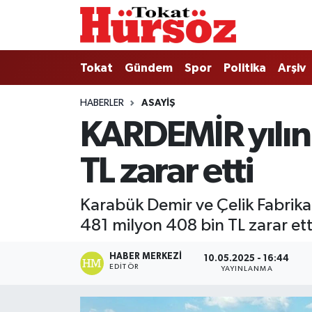
Tokat
Nöbetçi Eczaneler
Tokat
Gündem
Spor
Politika
Arşiv
Türkiye Gündemi
Hava Durumu
HABERLER
ASAYIŞ
KARDEMİR yılın 
Gündem
Tokat Namaz Vakitleri
TL zarar etti
Asayiş
Trafik Durumu
Spor
Süper Lig Puan Durumu ve Fikstür
Karabük Demir ve Çelik Fabrikal
481 milyon 408 bin TL zarar ett
Politika
Tüm Manşetler
HABER MERKEZI
10.05.2025 - 16:44
Tokat Spor
Son Dakika Haberleri
EDITÖR
YAYINLANMA
Eğitim
Haber Arşivi