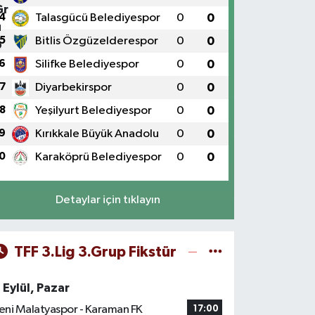
4
Talasgücü Belediyespor
0
0
5
Bitlis Özgüzelderespor
0
0
6
Silifke Belediyespor
0
0
7
Diyarbekirspor
0
0
8
Yeşilyurt Belediyespor
0
0
9
Kırıkkale Büyük Anadolu
0
0
0
Karaköprü Belediyespor
0
0
Detaylar için tıklayın
TFF 3.Lig 3.Grup Fikstür
 Eylül, Pazar
eni Malatyaspor - Karaman FK
17:00