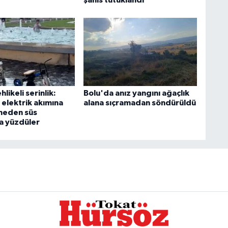
likeli serinlik:
Bolu'da anız yangını ağaçlık
 elektrik akımına
alana sıçramadan söndürüldü
tmeden süs
a yüzdüler