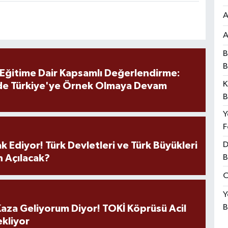
A
A
B
B
 Eğitime Dair Kapsamlı Değerlendirme:
K
de Türkiye'ye Örnek Olmaya Devam
B
Y
F
D
k Ediyor! Türk Devletleri ve Türk Büyükleri
B
 Açılacak?
O
Y
B
aza Geliyorum Diyor! TOKİ Köprüsü Acil
ekliyor