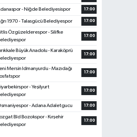
danaspor - Niğde Belediyesispor
17:00
ğrı 1970 - Talasgücü Belediyespor
17:00
itlis Özgüzelderespor - Silifke
17:00
elediyespor
ırıkkale Büyük Anadolu - Karaköprü
17:00
elediyespor
eni Mersin Idmanyurdu - Mazıdağı
17:00
osfatspor
iyarbekirspor - Yeşilyurt
17:00
elediyespor
smaniyespor - Adana Adaletgucu
17:00
ozgat Bld Bozokspor - Kırşehir
17:00
elediyespor