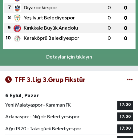
7
Diyarbekirspor
0
0
8
Yeşilyurt Belediyespor
0
0
9
Kırıkkale Büyük Anadolu
0
0
10
Karaköprü Belediyespor
0
0
Detaylar için tıklayın
TFF 3.Lig 3.Grup Fikstür
6 Eylül, Pazar
Yeni Malatyaspor - Karaman FK
17:00
Adanaspor - Niğde Belediyesispor
17:00
Ağrı 1970 - Talasgücü Belediyespor
17:00