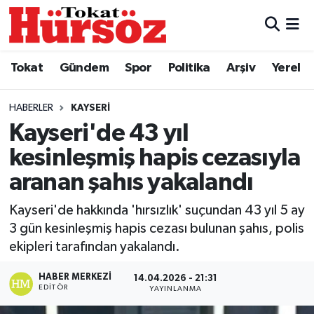
Tokat
Nöbetçi Eczaneler
Tokat
Gündem
Spor
Politika
Arşiv
Yerel
Türkiye Gündemi
Hava Durumu
HABERLER
KAYSERI
Gündem
Tokat Namaz Vakitleri
Kayseri'de 43 yıl
kesinleşmiş hapis cezasıyla
Asayiş
Trafik Durumu
aranan şahıs yakalandı
Spor
Süper Lig Puan Durumu ve Fikstür
Kayseri'de hakkında 'hırsızlık' suçundan 43 yıl 5 ay
3 gün kesinleşmiş hapis cezası bulunan şahıs, polis
Politika
Tüm Manşetler
ekipleri tarafından yakalandı.
Tokat Spor
Son Dakika Haberleri
HABER MERKEZI
14.04.2026 - 21:31
EDITÖR
YAYINLANMA
Eğitim
Haber Arşivi