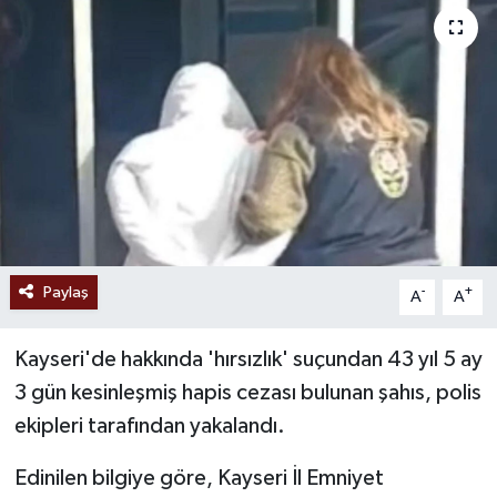
Ekonomi
Sağlık
Tokat Haber
Paylaş
-
+
A
A
Kayseri'de hakkında 'hırsızlık' suçundan 43 yıl 5 ay
3 gün kesinleşmiş hapis cezası bulunan şahıs, polis
ekipleri tarafından yakalandı.
Edinilen bilgiye göre, Kayseri İl Emniyet