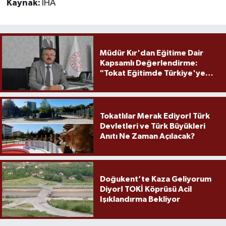
Kaynak:
İHA
Müdür Kır'dan Eğitime Dair
Kapsamlı Değerlendirme:
"Tokat Eğitimde Türkiye'ye
Örnek Olmaya Devam Ediyor"
Tokatlılar Merak Ediyor! Türk
Devletleri ve Türk Büyükleri
Anıtı Ne Zaman Açılacak?
Doğukent’te Kaza Geliyorum
Diyor! TOKİ Köprüsü Acil
Işıklandırma Bekliyor