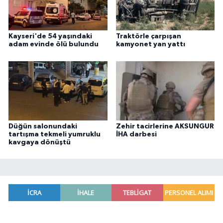
Kayseri'de 54 yaşındaki
Traktörle çarpışan
adam evinde ölü bulundu
kamyonet yan yattı
Düğün salonundaki
Zehir tacirlerine AKSUNGUR
tartışma tekmeli yumruklu
İHA darbesi
kavgaya dönüştü