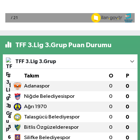
TFF 3.Lig 3.Grup Puan Durumu
TFF 3.Lig 3.Grup
#
Takım
O
P
1
Adanaspor
0
0
2
Niğde Belediyesispor
0
0
3
Ağrı 1970
0
0
4
Talasgücü Belediyespor
0
0
5
Bitlis Özgüzelderespor
0
0
6
Silifke Belediyespor
0
0