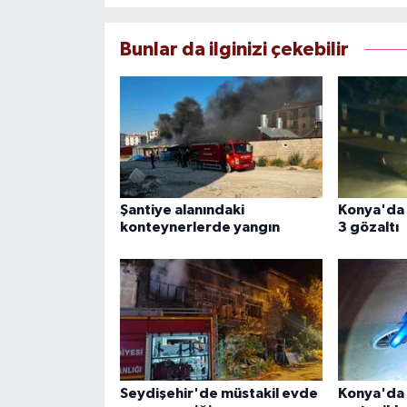
Bunlar da ilginizi çekebilir
Şantiye alanındaki
Konya'da 
konteynerlerde yangın
3 gözaltı
Seydişehir'de müstakil evde
Konya'da 