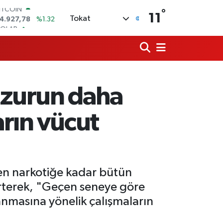
°
OLAR
11
Tokat
7,5894
%0.08
URO
5,0398
%-0.02
TERLİN
4,1581
%0.16
RAM ALTIN
527.85
%0.54
uzurun daha
İST100
3.703
%11
ITCOIN
arın vücut
4.927,78
%1.32
en narkotiğe kadar bütün
lirterek, "Geçen seneye göre
anmasına yönelik çalışmaların