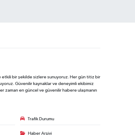
tkili bir şekilde sizlere sunuyoruz. Her gün titiz bir
laşıyoruz. Güvenilir kaynaklar ve deneyimli ekibimiz
e her zaman en güncel ve güvenilir habere ulaşmanın
Trafik Durumu
Haber Arşivi