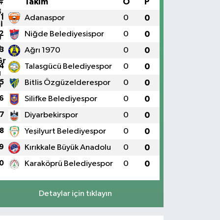
#
Takım
O
P
1
Adanaspor
0
0
2
Niğde Belediyesispor
0
0
3
Ağrı 1970
0
0
4
Talasgücü Belediyespor
0
0
5
Bitlis Özgüzelderespor
0
0
6
Silifke Belediyespor
0
0
7
Diyarbekirspor
0
0
8
Yeşilyurt Belediyespor
0
0
9
Kırıkkale Büyük Anadolu
0
0
0
Karaköprü Belediyespor
0
0
Detaylar için tıklayın