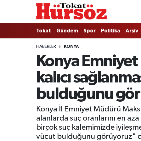
Tokat
Nöbetçi Eczaneler
Tokat
Gündem
Spor
Politika
Arşiv
Türkiye Gündemi
Hava Durumu
HABERLER
KONYA
Konya Emniyet
Gündem
Tokat Namaz Vakitleri
kalıcı sağlanma
Asayiş
Trafik Durumu
Spor
Süper Lig Puan Durumu ve Fikstür
bulduğunu gör
Politika
Tüm Manşetler
Konya İl Emniyet Müdürü Maksu
alanlarda suç oranlarını en aza
Tokat Spor
Son Dakika Haberleri
birçok suç kalemimizde iyileşm
vücut bulduğunu görüyoruz" d
Eğitim
Haber Arşivi