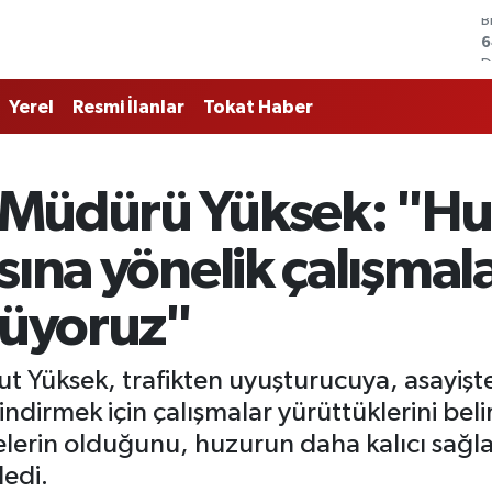
D
4
E
5
Yerel
Resmi İlanlar
Tokat Haber
S
6
G
6
 Müdürü Yüksek: "H
B
1
B
sına yönelik çalışmal
6
üyoruz"
t Yüksek, trafikten uyuşturucuya, asayişt
 indirmek için çalışmalar yürüttüklerini be
elerin olduğunu, huzurun daha kalıcı sağl
edi.