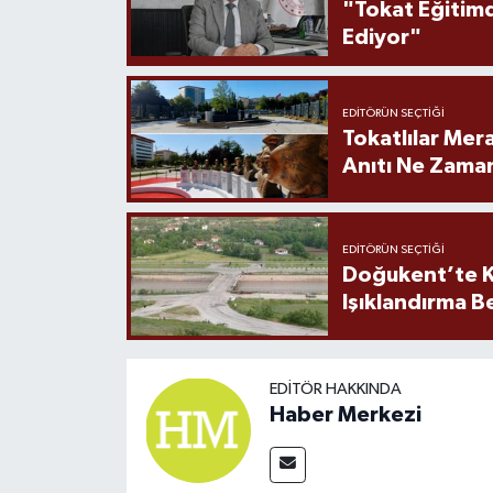
"Tokat Eğitim
Ediyor"
EDITÖRÜN SEÇTIĞI
Tokatlılar Mera
Anıtı Ne Zaman
EDITÖRÜN SEÇTIĞI
Doğukent’te K
Işıklandırma B
EDITÖR HAKKINDA
Haber Merkezi