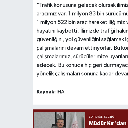
"Trafik konusuna gelecek olursak ilimi
aracımız var. 1 milyon 83 bin sürücümü
1 milyon 522 bin araç hareketliliğimiz 
hayatını kaybetti. İlimizde trafiği hakim
güvenliğini, yol güvenliğini sağlamak
çalışmalarını devam ettiriyorlar. Bu k
çalışmalarımız, sürücülerimize uyarıla
edecek. Bu konuda hiç geri durmayacağ
yönelik çalışmaları sonuna kadar deva
Kaynak:
İHA
EDITÖRÜN SEÇTIĞI
Müdür Kır'dan