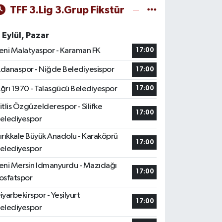
TFF 3.Lig 3.Grup Fikstür
 Eylül, Pazar
eni Malatyaspor - Karaman FK
17:00
danaspor - Niğde Belediyesispor
17:00
ğrı 1970 - Talasgücü Belediyespor
17:00
itlis Özgüzelderespor - Silifke
17:00
elediyespor
ırıkkale Büyük Anadolu - Karaköprü
17:00
elediyespor
eni Mersin Idmanyurdu - Mazıdağı
17:00
osfatspor
iyarbekirspor - Yeşilyurt
17:00
elediyespor