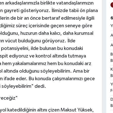
arkadaşlarımızla birlikte vatandaşlarımızın
 gayreti gösteriyoruz. İlimizde tabii ön plana
erin de bir an önce bertaraf edilmesiyle ilgili
6
ldiğimiz süreç içerisinde geçen seneye göre
Y
olduğunu, huzurun daha kalıcı, daha kurumsal
A
rın vücut bulduğunu görüyoruz. İlde
A
 potansiyelini, ilde bulunan bu konudaki
B
tespit ediyoruz ve kontrol altında tutmaya
B
a hem yakalamalarımız hem bu konudaki arz
K
trol altında olduğunu söyleyebilirim. Ama bir
B
nlam ifade eder. Bu konuda çalışmalarımızı gece
Y
söyleyebilirim" dedi.
F
receğiz"
D
B
yol katedildiğinin altını çizen Maksut Yüksek,