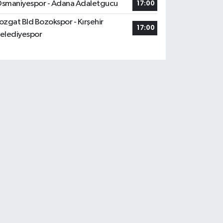
smaniyespor - Adana Adaletgucu
17:00
ozgat Bld Bozokspor - Kırşehir
17:00
elediyespor