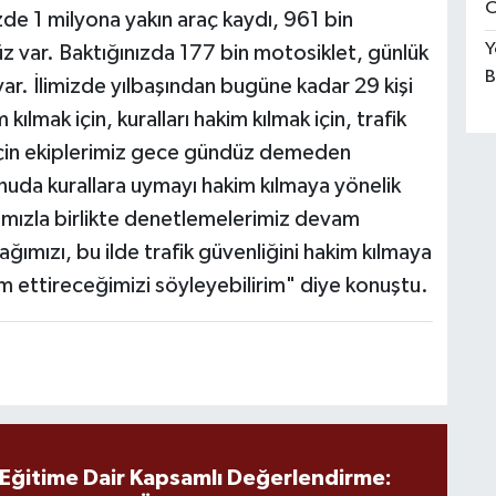
O
zde 1 milyona yakın araç kaydı, 961 bin
Y
z var. Baktığınızda 177 bin motosiklet, günlük
B
var. İlimizde yılbaşından bugüne kadar 29 kişi
 kılmak için, kuralları hakim kılmak için, trafik
 için ekiplerimiz gece gündüz demeden
onuda kurallara uymayı hakim kılmaya yönelik
rımızla birlikte denetlemelerimiz devam
ımızı, bu ilde trafik güvenliğini hakim kılmaya
m ettireceğimizi söyleyebilirim" diye konuştu.
 Eğitime Dair Kapsamlı Değerlendirme: