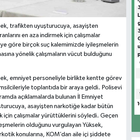
k, trafikten uyuşturucuya, asayişten
nlarını en aza indirmek için çalışmalar
eye göre birçok suç kalemimizde iyileşmelerin
asına yönelik çalışmaların vücut bulduğunu
k, emniyet personeliyle birlikte kentte görev
ilcileriyle toplantıda bir araya geldi. Polisevi
ramda açıklamalarda bulunan İl Emniyet
1
turucuya, asayişten narkotiğe kadar bütün
k için çalışmalar yürüttüklerini söyledi. Geçen
leşmelerin olduğunu vurgulayan Yüksek,
kotik konularına, KOM’dan aile içi şiddete