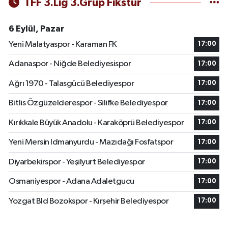
TFF 3.Lig 3.Grup Fikstür
6 Eylül, Pazar
Yeni Malatyaspor - Karaman FK
17:00
Adanaspor - Niğde Belediyesispor
17:00
Ağrı 1970 - Talasgücü Belediyespor
17:00
Bitlis Özgüzelderespor - Silifke Belediyespor
17:00
Kırıkkale Büyük Anadolu - Karaköprü Belediyespor
17:00
Yeni Mersin Idmanyurdu - Mazıdağı Fosfatspor
17:00
Diyarbekirspor - Yeşilyurt Belediyespor
17:00
Osmaniyespor - Adana Adaletgucu
17:00
Yozgat Bld Bozokspor - Kırşehir Belediyespor
17:00