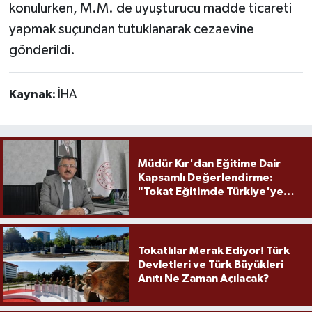
konulurken, M.M. de uyuşturucu madde ticareti
yapmak suçundan tutuklanarak cezaevine
gönderildi.
Kaynak:
İHA
Müdür Kır'dan Eğitime Dair
Kapsamlı Değerlendirme:
"Tokat Eğitimde Türkiye'ye
Örnek Olmaya Devam Ediyor"
Tokatlılar Merak Ediyor! Türk
Devletleri ve Türk Büyükleri
Anıtı Ne Zaman Açılacak?