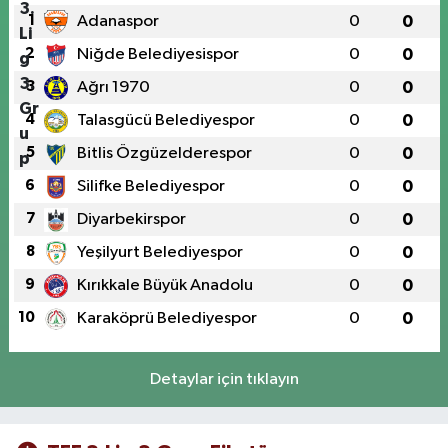
1
Adanaspor
0
0
2
Niğde Belediyesispor
0
0
3
Ağrı 1970
0
0
4
Talasgücü Belediyespor
0
0
5
Bitlis Özgüzelderespor
0
0
6
Silifke Belediyespor
0
0
7
Diyarbekirspor
0
0
8
Yeşilyurt Belediyespor
0
0
9
Kırıkkale Büyük Anadolu
0
0
10
Karaköprü Belediyespor
0
0
Detaylar için tıklayın