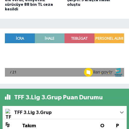
sürücüye 88 bin TL ceza
oluştu
kesildi
TFF 3.Lig 3.Grup Puan Durumu
TFF 3.Lig 3.Grup
#
Takım
O
P