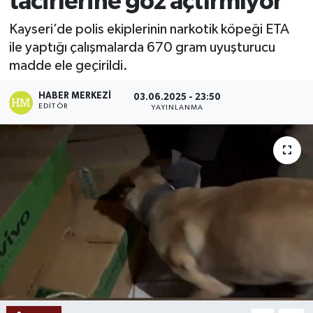
tacirlerine göz açtırmıyor
Ekonomi
Kayseri’de polis ekiplerinin narkotik köpeği ETA
ile yaptığı çalışmalarda 670 gram uyuşturucu
Sağlık
madde ele geçirildi.
Tokat Haber
HABER MERKEZI
03.06.2025 - 23:50
EDITÖR
YAYINLANMA