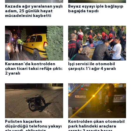
Kazada ağır yaralanan yaşlı
Beyaz eşyayı iple bağlayıp
adam, 25 günlük hayat
bagajda taşıdı
mücadelesini kaybetti
Karaman'da kontrolden
İşçi servisi ile otomobil
çıkan ticari taksi refüje çıktı:
çarpıştı: 1'i ağır 4 yaralı
2 yaralı
Polisten kaçarken
Kontrolden çıkan otomobil
düşürdüğü telefonu yakayı
park halindeki araçlara
ele verdi, ehliyetsiz
çarptı: 3 araçta hasar