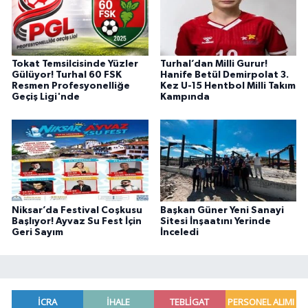
Tokat Temsilcisinde Yüzler
Turhal’dan Milli Gurur!
Gülüyor! Turhal 60 FSK
Hanife Betül Demirpolat 3.
Resmen Profesyonelliğe
Kez U-15 Hentbol Milli Takım
Geçiş Ligi'nde
Kampında
Niksar’da Festival Coşkusu
Başkan Güner Yeni Sanayi
Başlıyor! Ayvaz Su Fest İçin
Sitesi İnşaatını Yerinde
Geri Sayım
İnceledi