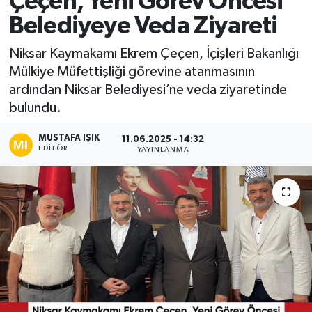
Çeçen, Yeni Görev Öncesi
Belediyeye Veda Ziyareti
Ekonomi
Niksar Kaymakamı Ekrem Çeçen, İçişleri Bakanlığı
Sağlık
Mülkiye Müfettişliği görevine atanmasının
ardından Niksar Belediyesi’ne veda ziyaretinde
Tokat Haber
bulundu.
MUSTAFA IŞIK
11.06.2025 - 14:32
EDITÖR
YAYINLANMA