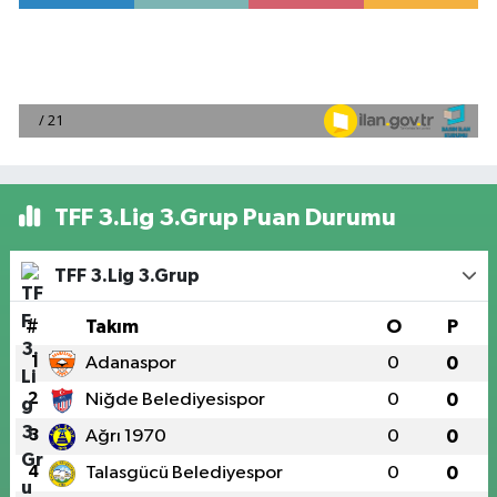
TFF 3.Lig 3.Grup Puan Durumu
TFF 3.Lig 3.Grup
#
Takım
O
P
1
Adanaspor
0
0
2
Niğde Belediyesispor
0
0
3
Ağrı 1970
0
0
4
Talasgücü Belediyespor
0
0