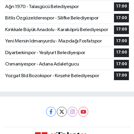
Ağrı 1970 - Talasgücü Belediyespor
17:00
Bitlis Özgüzelderespor - Silifke Belediyespor
17:00
Kırıkkale Büyük Anadolu - Karaköprü Belediyespor
17:00
Yeni Mersin Idmanyurdu - Mazıdağı Fosfatspor
17:00
Diyarbekirspor - Yeşilyurt Belediyespor
17:00
Osmaniyespor - Adana Adaletgucu
17:00
Yozgat Bld Bozokspor - Kırşehir Belediyespor
17:00