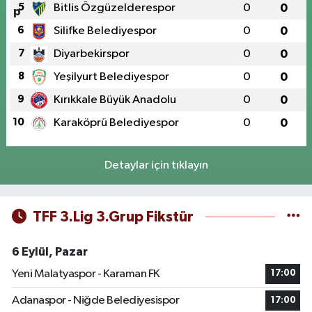
5
Bitlis Özgüzelderespor
0
0
6
Silifke Belediyespor
0
0
7
Diyarbekirspor
0
0
8
Yeşilyurt Belediyespor
0
0
9
Kırıkkale Büyük Anadolu
0
0
10
Karaköprü Belediyespor
0
0
Detaylar için tıklayın
TFF 3.Lig 3.Grup Fikstür
6 Eylül, Pazar
Yeni Malatyaspor - Karaman FK
17:00
Adanaspor - Niğde Belediyesispor
17:00