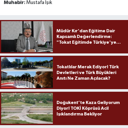
Muhabir:
Mustafa Işık
Müdür Kır'dan Eğitime Dair
Kapsamlı Değerlendirme:
"Tokat Eğitimde Türkiye'ye
Örnek Olmaya Devam Ediyor"
Tokatlılar Merak Ediyor! Türk
Devletleri ve Türk Büyükleri
Anıtı Ne Zaman Açılacak?
Doğukent’te Kaza Geliyorum
Diyor! TOKİ Köprüsü Acil
Işıklandırma Bekliyor