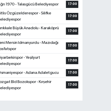
ğrı 1970 - Talasgücü Belediyespor
17:00
itlis Özgüzelderespor - Silifke
17:00
elediyespor
ırıkkale Büyük Anadolu - Karaköprü
17:00
elediyespor
eni Mersin Idmanyurdu - Mazıdağı
17:00
osfatspor
iyarbekirspor - Yeşilyurt
17:00
elediyespor
smaniyespor - Adana Adaletgucu
17:00
ozgat Bld Bozokspor - Kırşehir
17:00
elediyespor