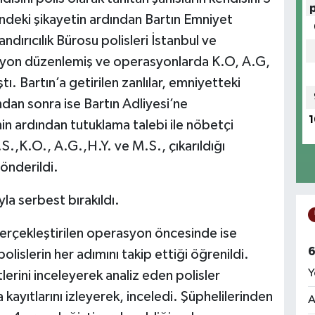
ndeki şikayetin ardından Bartın Emniyet
dırıcılık Bürosu polisleri İstanbul ve
asyon düzenlemiş ve operasyonlarda K.O, A.G,
ı. Bartın’a getirilen zanlılar, emniyetteki
dan sonra ise Bartın Adliyesi’ne
1
nin ardından tutuklama talebi ile nöbetçi
.,K.O., A.G.,H.Y. ve M.S., çıkarıldığı
önderildi.
yla serbest bırakıldı.
 gerçekleştirilen operasyon öncesinde ise
6
polislerin her adımını takip ettiği öğrenildi.
Y
lerini inceleyerek analiz eden polisler
ayıtlarını izleyerek, inceledi. Şüphelilerinden
A