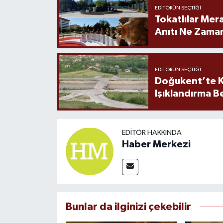
EDITÖRÜN SEÇTIĞI
Tokatlılar Mera
Anıtı Ne Zaman
EDITÖRÜN SEÇTIĞI
Doğukent’te K
Işıklandırma B
EDITÖR HAKKINDA
Haber Merkezi
Bunlar da ilginizi çekebilir