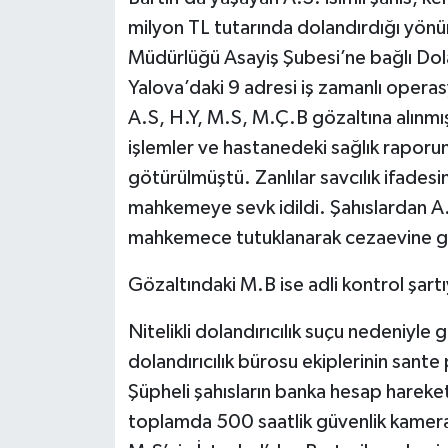
milyon TL tutarında dolandırdığı yönü
Müdürlüğü Asayiş Şubesi’ne bağlı Dolan
Yalova’daki 9 adresi iş zamanlı oper
A.S, H.Y, M.S, M.Ç.B gözaltına alınmışt
işlemler ve hastanedeki sağlık raporun
götürülmüştü. Zanlılar savcılık ifadesi
mahkemeye sevk idildi. Şahıslardan A.S
mahkemece tutuklanarak cezaevine g
Gözaltındaki M.B ise adli kontrol şartı
Nitelikli dolandırıcılık suçu nedeniyle
dolandırıcılık bürosu ekiplerinin sante 
Şüpheli şahısların banka hesap hareket
toplamda 500 saatlik güvenlik kamera k