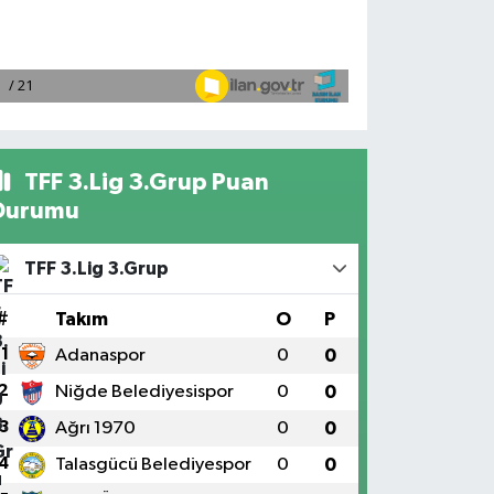
TFF 3.Lig 3.Grup Puan
Durumu
TFF 3.Lig 3.Grup
#
Takım
O
P
1
Adanaspor
0
0
2
Niğde Belediyesispor
0
0
3
Ağrı 1970
0
0
4
Talasgücü Belediyespor
0
0