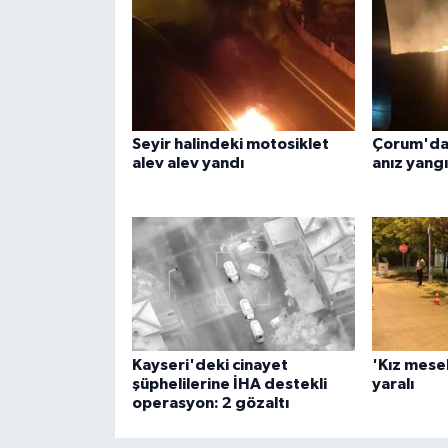
Seyir halindeki motosiklet
Çorum'da 
alev alev yandı
anız yangı
Kayseri'deki cinayet
'Kız mesel
şüphelilerine İHA destekli
yaralı
operasyon: 2 gözaltı