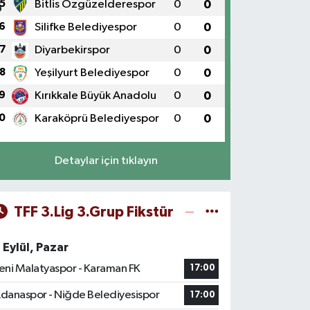
5
Bitlis Özgüzelderespor
0
0
6
Silifke Belediyespor
0
0
7
Diyarbekirspor
0
0
8
Yeşilyurt Belediyespor
0
0
9
Kırıkkale Büyük Anadolu
0
0
0
Karaköprü Belediyespor
0
0
Detaylar için tıklayın
TFF 3.Lig 3.Grup Fikstür
 Eylül, Pazar
eni Malatyaspor - Karaman FK
17:00
danaspor - Niğde Belediyesispor
17:00