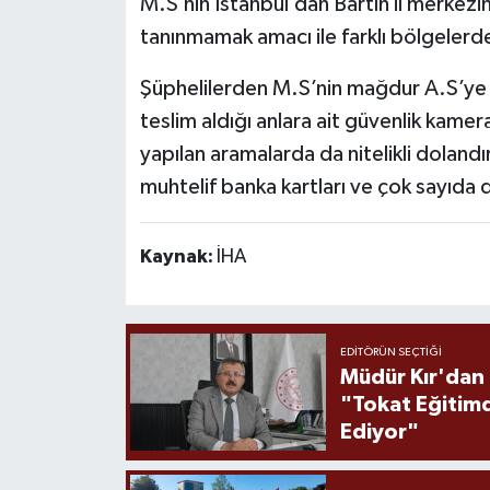
M.S’nin İstanbul’dan Bartın il merkezi
tanınmamak amacı ile farklı bölgelerde 
Şüphelilerden M.S’nin mağdur A.S’ye a
teslim aldığı anlara ait güvenlik kamer
yapılan aramalarda da nitelikli dolandır
muhtelif banka kartları ve çok sayıda d
Kaynak:
İHA
EDITÖRÜN SEÇTIĞI
Müdür Kır'dan
"Tokat Eğitim
Ediyor"