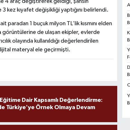
ne 4 araç değiştirerek geldiği, şahsın
A
3 kez kıyafet değişikliği yaptığını belirlendi.
B
B
it paradan 1 buçuk milyon TL’lik kısmını elden
a görüntülerine de ulaşan ekipler, evlerde
K
B
ıcılık olayında kullanıldığı değerlendirilen
ijital materyal ele geçirmişti.
Y
F
D
B
O
Y
 Eğitime Dair Kapsamlı Değerlendirme:
B
de Türkiye'ye Örnek Olmaya Devam