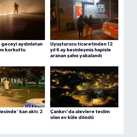
geceyi aydınlatan
Uyuşturucu ticaretinden 12
nı korkuttu
yıl 6 ay kesinleşmiş hapisle
aranan şahıs yakalandı
esinde' kan aktı: 2
Çankırı'da alevlere teslim
olan ev küle döndü