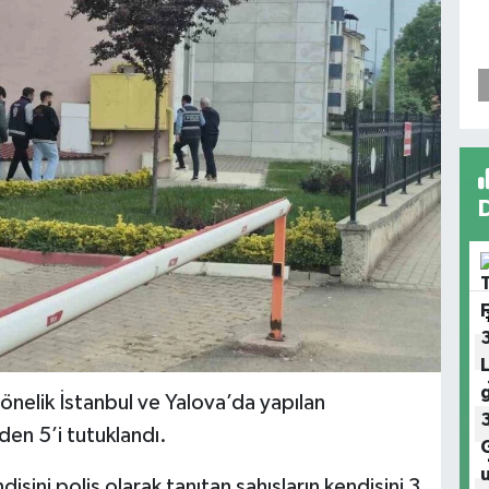
yönelik İstanbul ve Yalova’da yapılan
den 5’i tutuklandı.
disini polis olarak tanıtan şahısların kendisini 3