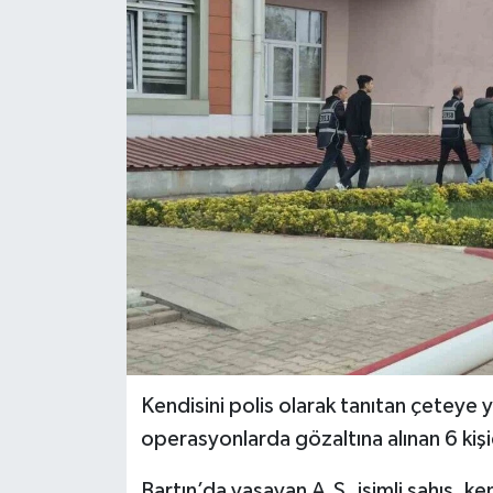
Ekonomi
Sağlık
Tokat Haber
Kendisini polis olarak tanıtan çeteye 
operasyonlarda gözaltına alınan 6 kişi
Bartın’da yaşayan A.S. isimli şahıs, ken