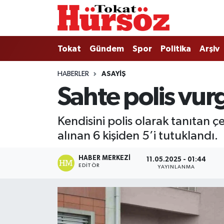
Tokat
Nöbetçi Eczaneler
Tokat
Gündem
Spor
Politika
Arşiv
Türkiye Gündemi
Hava Durumu
HABERLER
ASAYIŞ
Sahte polis vu
Gündem
Tokat Namaz Vakitleri
Asayiş
Trafik Durumu
Kendisini polis olarak tanıtan 
alınan 6 kişiden 5’i tutuklandı.
Spor
Süper Lig Puan Durumu ve Fikstür
HABER MERKEZI
11.05.2025 - 01:44
Politika
Tüm Manşetler
EDITÖR
YAYINLANMA
Tokat Spor
Son Dakika Haberleri
Eğitim
Haber Arşivi