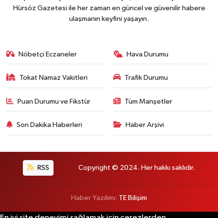
Hürsöz Gazetesi ile her zaman en güncel ve güvenilir habere
ulaşmanın keyfini yaşayın.
Nöbetçi Eczaneler
Hava Durumu
Tokat Namaz Vakitleri
Trafik Durumu
Puan Durumu ve Fikstür
Tüm Manşetler
Son Dakika Haberleri
Haber Arşivi
RSS
Copyright © 2024. Her hakkı saklıdır.
Haber Yazılımı:
TE Bilişim
En iyi site deneyimi sağlamak için çerezlerden