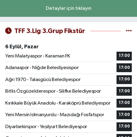
Detaylar için tıklayın
TFF 3.Lig 3.Grup Fikstür
6 Eylül, Pazar
Yeni Malatyaspor - Karaman FK
17:00
Adanaspor - Niğde Belediyesispor
17:00
Ağrı 1970 - Talasgücü Belediyespor
17:00
Bitlis Özgüzelderespor - Silifke Belediyespor
17:00
Kırıkkale Büyük Anadolu - Karaköprü Belediyespor
17:00
Yeni Mersin Idmanyurdu - Mazıdağı Fosfatspor
17:00
Diyarbekirspor - Yeşilyurt Belediyespor
17:00