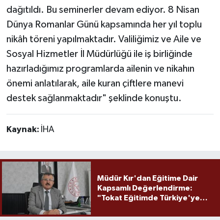
dağıtıldı. Bu seminerler devam ediyor. 8 Nisan
Dünya Romanlar Günü kapsamında her yıl toplu
nikâh töreni yapılmaktadır. Valiliğimiz ve Aile ve
Sosyal Hizmetler İl Müdürlüğü ile iş birliğinde
hazırladığımız programlarda ailenin ve nikahın
önemi anlatılarak, aile kuran çiftlere manevi
destek sağlanmaktadır" şeklinde konuştu.
Kaynak:
İHA
Müdür Kır'dan Eğitime Dair
Kapsamlı Değerlendirme:
"Tokat Eğitimde Türkiye'ye
Örnek Olmaya Devam Ediyor"