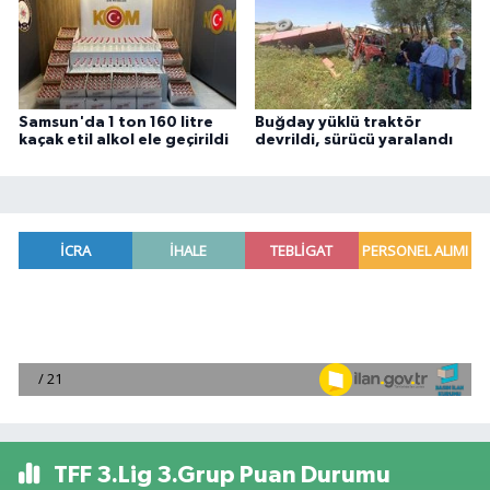
Samsun'da 1 ton 160 litre
Buğday yüklü traktör
kaçak etil alkol ele geçirildi
devrildi, sürücü yaralandı
TFF 3.Lig 3.Grup Puan Durumu