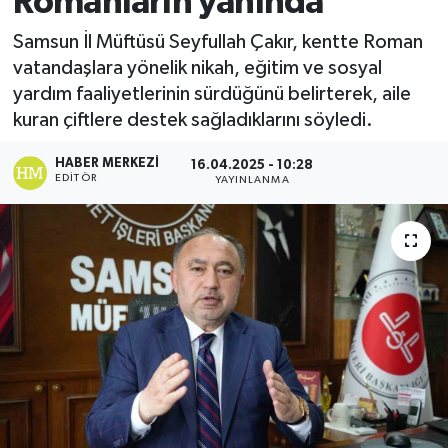
Romanların yanında
Ekonomi
Samsun İl Müftüsü Seyfullah Çakır, kentte Roman
vatandaşlara yönelik nikah, eğitim ve sosyal
Sağlık
yardım faaliyetlerinin sürdüğünü belirterek, aile
kuran çiftlere destek sağladıklarını söyledi.
Tokat Haber
HABER MERKEZI
16.04.2025 - 10:28
EDITÖR
YAYINLANMA