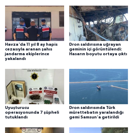
Havza'da 11 yıl 8 ay hapis
Dron saldırısına uğrayan
cezasıyla aranan şahıs
geminin içi görüntülendi:
jandarma ekiplerince
Hasarın boyutu ortaya çıktı
yakalandı
Uyuşturucu
Dron saldırısında Türk
operasyonunda 7 şüpheli
mürettebatın yaralandığı
tutuklandı
gemi Samsun'a getirildi