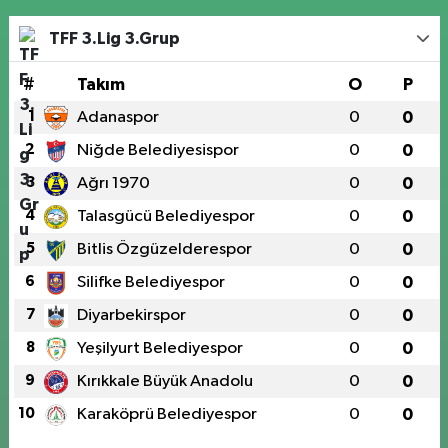
TFF 3.Lig 3.Grup
#
Takım
O
P
1
Adanaspor
0
0
2
Niğde Belediyesispor
0
0
3
Ağrı 1970
0
0
4
Talasgücü Belediyespor
0
0
5
Bitlis Özgüzelderespor
0
0
6
Silifke Belediyespor
0
0
7
Diyarbekirspor
0
0
8
Yeşilyurt Belediyespor
0
0
9
Kırıkkale Büyük Anadolu
0
0
10
Karaköprü Belediyespor
0
0