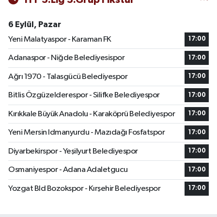
6 Eylül, Pazar
Yeni Malatyaspor - Karaman FK
17:00
Adanaspor - Niğde Belediyesispor
17:00
Ağrı 1970 - Talasgücü Belediyespor
17:00
Bitlis Özgüzelderespor - Silifke Belediyespor
17:00
Kırıkkale Büyük Anadolu - Karaköprü Belediyespor
17:00
Yeni Mersin Idmanyurdu - Mazıdağı Fosfatspor
17:00
Diyarbekirspor - Yeşilyurt Belediyespor
17:00
Osmaniyespor - Adana Adaletgucu
17:00
Yozgat Bld Bozokspor - Kırşehir Belediyespor
17:00