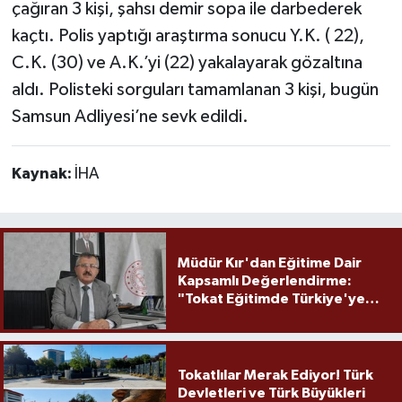
çağıran 3 kişi, şahsı demir sopa ile darbederek
kaçtı. Polis yaptığı araştırma sonucu Y.K. ( 22),
C.K. (30) ve A.K.’yi (22) yakalayarak gözaltına
aldı. Polisteki sorguları tamamlanan 3 kişi, bugün
Samsun Adliyesi’ne sevk edildi.
Kaynak:
İHA
Müdür Kır'dan Eğitime Dair
Kapsamlı Değerlendirme:
"Tokat Eğitimde Türkiye'ye
Örnek Olmaya Devam Ediyor"
Tokatlılar Merak Ediyor! Türk
Devletleri ve Türk Büyükleri