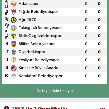
1
Adanaspor
0
0
2
Niğde Belediyesispor
0
0
3
Ağrı 1970
0
0
4
Talasgücü Belediyespor
0
0
5
Bitlis Özgüzelderespor
0
0
6
Silifke Belediyespor
0
0
7
Diyarbekirspor
0
0
8
Yeşilyurt Belediyespor
0
0
9
Kırıkkale Büyük Anadolu
0
0
10
Karaköprü Belediyespor
0
0
Detaylar için tıklayın
TFF 3.Lig 3.Grup Fikstür