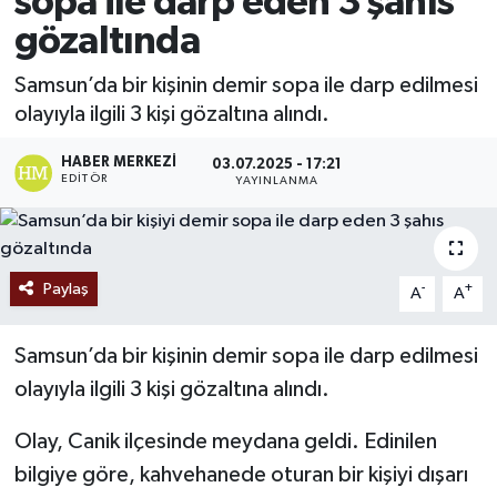
sopa ile darp eden 3 şahıs
gözaltında
Ekonomi
Samsun’da bir kişinin demir sopa ile darp edilmesi
Sağlık
olayıyla ilgili 3 kişi gözaltına alındı.
Tokat Haber
HABER MERKEZI
03.07.2025 - 17:21
EDITÖR
YAYINLANMA
Paylaş
-
+
A
A
Samsun’da bir kişinin demir sopa ile darp edilmesi
olayıyla ilgili 3 kişi gözaltına alındı.
Olay, Canik ilçesinde meydana geldi. Edinilen
bilgiye göre, kahvehanede oturan bir kişiyi dışarı