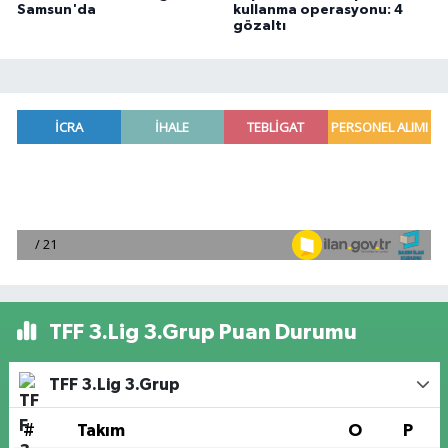
Samsun'da
kullanma operasyonu: 4
gözaltı
TFF 3.Lig 3.Grup Puan Durumu
TFF 3.Lig 3.Grup
#
Takım
O
P