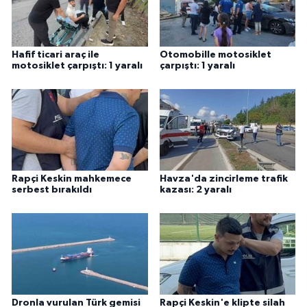
Hafif ticari araç ile
Otomobille motosiklet
motosiklet çarpıştı: 1 yaralı
çarpıştı: 1 yaralı
Rapçi Keskin mahkemece
Havza'da zincirleme trafik
serbest bırakıldı
kazası: 2 yaralı
Dronla vurulan Türk gemisi
Rapçi Keskin'e klipte silah