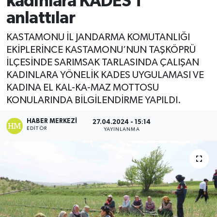
kadınlara KADES’i
anlattılar
Ekonomi
KASTAMONU İL JANDARMA KOMUTANLIĞI
Sağlık
EKİPLERİNCE KASTAMONU’NUN TAŞKÖPRÜ
İLÇESİNDE SARIMSAK TARLASINDA ÇALIŞAN
Tokat Haber
KADINLARA YÖNELİK KADES UYGULAMASI VE
KADINA EL KAL-KA-MAZ MOTTOSU
KONULARINDA BİLGİLENDİRME YAPILDI.
HABER MERKEZI
27.04.2024 - 15:14
EDITÖR
YAYINLANMA