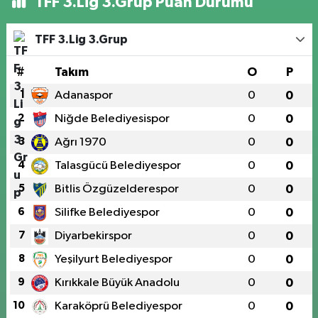
TFF 3.Lig 3.Grup Puan Durumu
TFF 3.Lig 3.Grup
#
Takım
O
P
1
Adanaspor
0
0
2
Niğde Belediyesispor
0
0
3
Ağrı 1970
0
0
4
Talasgücü Belediyespor
0
0
5
Bitlis Özgüzelderespor
0
0
6
Silifke Belediyespor
0
0
7
Diyarbekirspor
0
0
8
Yeşilyurt Belediyespor
0
0
9
Kırıkkale Büyük Anadolu
0
0
10
Karaköprü Belediyespor
0
0