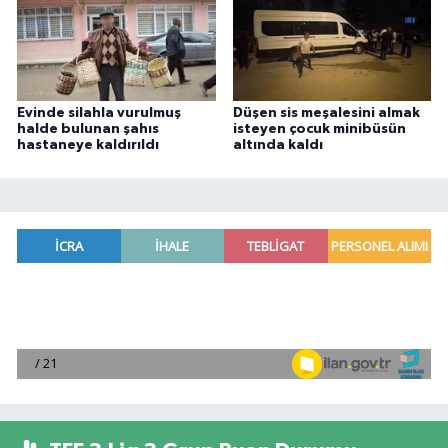
Evinde silahla vurulmuş
Düşen sis meşalesini almak
halde bulunan şahıs
isteyen çocuk minibüsün
hastaneye kaldırıldı
altında kaldı