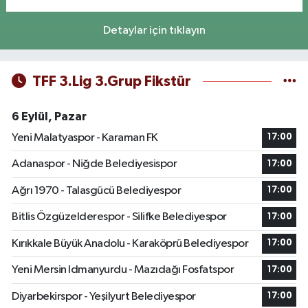
Detaylar için tıklayın
TFF 3.Lig 3.Grup Fikstür
6 Eylül, Pazar
Yeni Malatyaspor - Karaman FK
17:00
Adanaspor - Niğde Belediyesispor
17:00
Ağrı 1970 - Talasgücü Belediyespor
17:00
Bitlis Özgüzelderespor - Silifke Belediyespor
17:00
Kırıkkale Büyük Anadolu - Karaköprü Belediyespor
17:00
Yeni Mersin Idmanyurdu - Mazıdağı Fosfatspor
17:00
Diyarbekirspor - Yeşilyurt Belediyespor
17:00