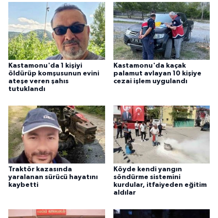
Kastamonu'da 1 kişiyi
Kastamonu'da kaçak
öldürüp komşusunun evini
palamut avlayan 10 kişiye
ateşe veren şahıs
cezai işlem uygulandı
tutuklandı
Traktör kazasında
Köyde kendi yangın
yaralanan sürücü hayatını
söndürme sistemini
kaybetti
kurdular, itfaiyeden eğitim
aldılar