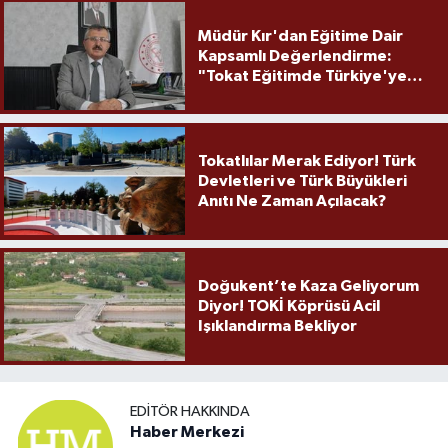
Müdür Kır'dan Eğitime Dair
Kapsamlı Değerlendirme:
"Tokat Eğitimde Türkiye'ye
Örnek Olmaya Devam Ediyor"
Tokatlılar Merak Ediyor! Türk
Devletleri ve Türk Büyükleri
Anıtı Ne Zaman Açılacak?
Doğukent’te Kaza Geliyorum
Diyor! TOKİ Köprüsü Acil
Işıklandırma Bekliyor
EDITÖR HAKKINDA
Haber Merkezi