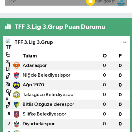
TFF 3.Lig 3.Grup Puan Durumu
TFF 3.Lig 3.Grup
#
Takım
O
P
1
Adanaspor
0
0
2
Niğde Belediyesispor
0
0
3
Ağrı 1970
0
0
4
Talasgücü Belediyespor
0
0
5
Bitlis Özgüzelderespor
0
0
6
Silifke Belediyespor
0
0
7
Diyarbekirspor
0
0