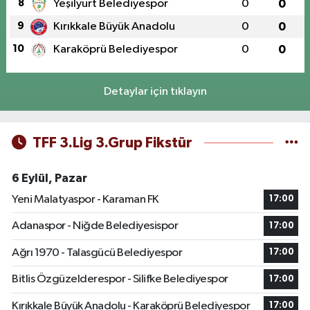
8
Yeşilyurt Belediyespor
0
0
9
Kırıkkale Büyük Anadolu
0
0
10
Karaköprü Belediyespor
0
0
Detaylar için tıklayın
TFF 3.Lig 3.Grup Fikstür
6 Eylül, Pazar
Yeni Malatyaspor - Karaman FK
17:00
Adanaspor - Niğde Belediyesispor
17:00
Ağrı 1970 - Talasgücü Belediyespor
17:00
Bitlis Özgüzelderespor - Silifke Belediyespor
17:00
Kırıkkale Büyük Anadolu - Karaköprü Belediyespor
17:00