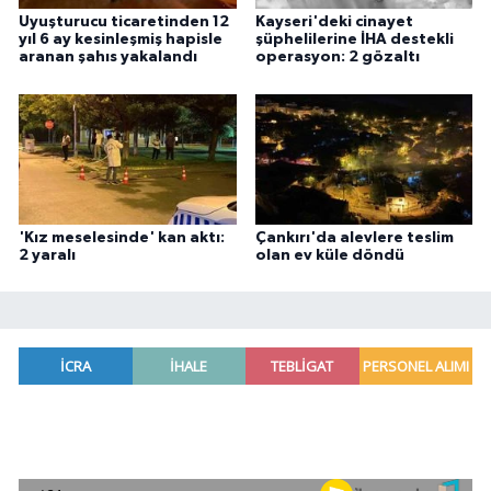
Uyuşturucu ticaretinden 12
Kayseri'deki cinayet
yıl 6 ay kesinleşmiş hapisle
şüphelilerine İHA destekli
aranan şahıs yakalandı
operasyon: 2 gözaltı
'Kız meselesinde' kan aktı:
Çankırı'da alevlere teslim
2 yaralı
olan ev küle döndü