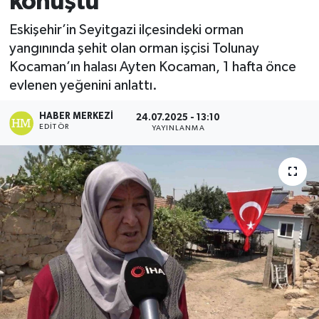
konuştu
Ekonomi
Eskişehir’in Seyitgazi ilçesindeki orman
yangınında şehit olan orman işçisi Tolunay
Sağlık
Kocaman’ın halası Ayten Kocaman, 1 hafta önce
evlenen yeğenini anlattı.
Tokat Haber
HABER MERKEZI
24.07.2025 - 13:10
EDITÖR
YAYINLANMA