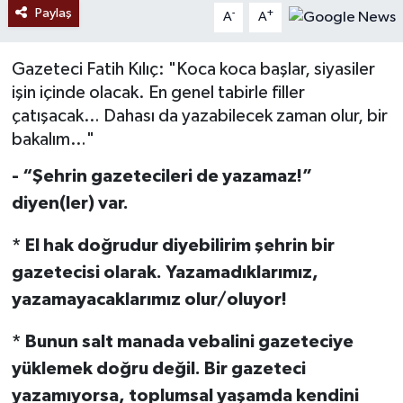
Paylaş
-
+
A
A
Gazeteci Fatih Kılıç: "Koca koca başlar, siyasiler
işin içinde olacak. En genel tabirle filler
çatışacak… Dahası da yazabilecek zaman olur, bir
bakalım…"
- “Şehrin gazetecileri de yazamaz!”
diyen(ler) var.
* El hak doğrudur diyebilirim şehrin bir
gazetecisi olarak. Yazamadıklarımız,
yazamayacaklarımız olur/oluyor!
* Bunun salt manada vebalini gazeteciye
yüklemek doğru değil. Bir gazeteci
yazamıyorsa, toplumsal yaşamda kendini