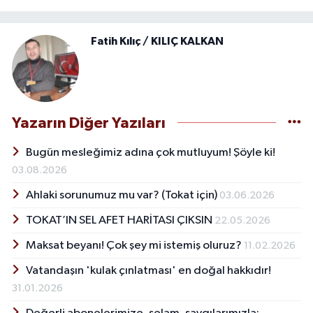
Fatih Kılıç / KILIÇ KALKAN
Yazarın Diğer Yazıları
Bugün mesleğimiz adına çok mutluyum! Şöyle ki!
03.08.2026
Ahlaki sorunumuz mu var? (Tokat için)
03.06.2026
TOKAT’IN SEL AFET HARİTASI ÇIKSIN
22.05.2026
Maksat beyanı! Çok şey mi istemiş oluruz?
11.02.2026
Vatandaşın 'kulak çınlatması' en doğal hakkıdır!
31.01.2026