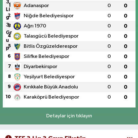
1
Adanaspor
0
0
2
Niğde Belediyesispor
0
0
3
Ağrı 1970
0
0
4
Talasgücü Belediyespor
0
0
5
Bitlis Özgüzelderespor
0
0
6
Silifke Belediyespor
0
0
7
Diyarbekirspor
0
0
8
Yeşilyurt Belediyespor
0
0
9
Kırıkkale Büyük Anadolu
0
0
10
Karaköprü Belediyespor
0
0
Detaylar için tıklayın