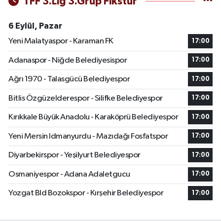
TFF 3.Lig 3.Grup Fikstür
6 Eylül, Pazar
Yeni Malatyaspor - Karaman FK
17:00
Adanaspor - Niğde Belediyesispor
17:00
Ağrı 1970 - Talasgücü Belediyespor
17:00
Bitlis Özgüzelderespor - Silifke Belediyespor
17:00
Kırıkkale Büyük Anadolu - Karaköprü Belediyespor
17:00
Yeni Mersin Idmanyurdu - Mazıdağı Fosfatspor
17:00
Diyarbekirspor - Yeşilyurt Belediyespor
17:00
Osmaniyespor - Adana Adaletgucu
17:00
Yozgat Bld Bozokspor - Kırşehir Belediyespor
17:00