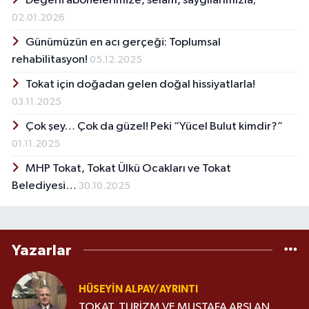
Değerli abonelerimize, selam, saygılarımızla;
02.01.2026
Günümüzün en acı gerçeği: Toplumsal
rehabilitasyon!
05.12.2025
Tokat için doğadan gelen doğal hissiyatlarla!
03.11.2025
Çok şey… Çok da güzel! Peki “Yücel Bulut kimdir?”
01.11.2025
MHP Tokat, Tokat Ülkü Ocakları ve Tokat
Belediyesi…
30.10.2025
Yazarlar
HÜSEYIN ALPAY/AYRINTI
TOKAT, TURİZM VE MUSTAFA ARSLAN…