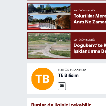
EDITÖRÜN SEÇTIĞI
Tokatlılar Mera
Anıtı Ne Zaman
EDITÖRÜN SEÇTIĞI
Doğukent’te K
Işıklandırma B
EDITÖR HAKKINDA
TE Bilisim
Bunlar da ilginizi çekebilir