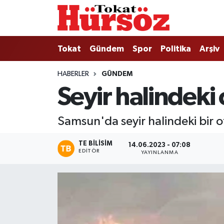
Tokat
Nöbetçi Eczaneler
Tokat
Gündem
Spor
Politika
Arşiv
Türkiye Gündemi
Hava Durumu
HABERLER
GÜNDEM
Seyir halindeki
Gündem
Tokat Namaz Vakitleri
Asayiş
Trafik Durumu
Samsun'da seyir halindeki bir o
Spor
Süper Lig Puan Durumu ve Fikstür
TE BILISIM
14.06.2023 - 07:08
EDITÖR
YAYINLANMA
Politika
Tüm Manşetler
Tokat Spor
Son Dakika Haberleri
Eğitim
Haber Arşivi