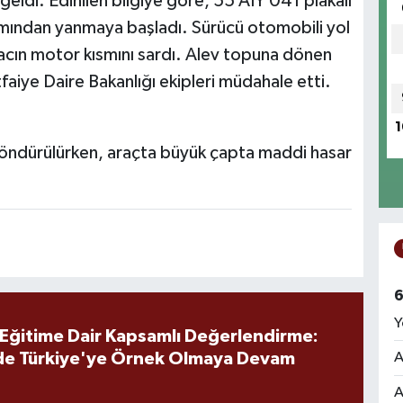
ldi. Edinilen bilgiye göre, 55 AIY 041 plakalı
mından yanmaya başladı. Sürücü otomobili yol
racın motor kısmını sardı. Alev topuna dönen
aiye Daire Bakanlığı ekipleri müdahale etti.
1
söndürülürken, araçta büyük çapta maddi hasar
6
Y
 Eğitime Dair Kapsamlı Değerlendirme:
de Türkiye'ye Örnek Olmaya Devam
A
A