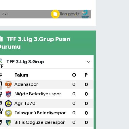
TFF 3.Lig 3.Grup Puan
Durumu
TFF 3.Lig 3.Grup
#
Takım
O
P
1
Adanaspor
0
0
2
Niğde Belediyesispor
0
0
3
Ağrı 1970
0
0
4
Talasgücü Belediyespor
0
0
5
Bitlis Özgüzelderespor
0
0