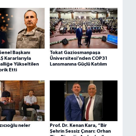
enel Başkanı
Tokat Gaziosmanpaşa
Ş Kararlarıyla
Üniversitesi’nden COP31
lliğe Yükseltilen
Lansmanına Güçlü Katılım
brik Etti
zıcıoğlu neler
Prof. Dr. Kenan Kara, “Bir
Şehrin Sessiz Çınarı: Orhan