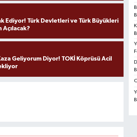
B
B
k Ediyor! Türk Devletleri ve Türk Büyükleri
K
 Açılacak?
B
Y
F
aza Geliyorum Diyor! TOKİ Köprüsü Acil
D
ekliyor
B
O
Y
B