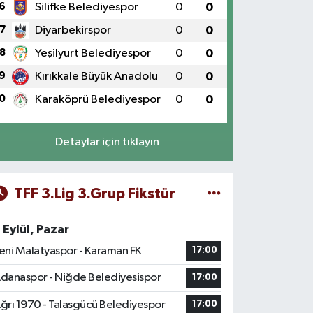
6
Silifke Belediyespor
0
0
7
Diyarbekirspor
0
0
8
Yeşilyurt Belediyespor
0
0
9
Kırıkkale Büyük Anadolu
0
0
0
Karaköprü Belediyespor
0
0
Detaylar için tıklayın
TFF 3.Lig 3.Grup Fikstür
 Eylül, Pazar
eni Malatyaspor - Karaman FK
17:00
danaspor - Niğde Belediyesispor
17:00
ğrı 1970 - Talasgücü Belediyespor
17:00