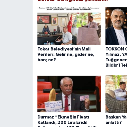
Tokat Belediyesi’nin Mali
TOKKON G
Verileri: Gelir ne, gider ne,
Yılmaz, YA
borç ne?
Tuğgenera
Bildiş’i Te
Durmaz “Ekmeğin Fiyatı
Başkan Ya
Katlandı, 200 Lira Eridi!
anlattı?