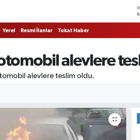
B
6
D
4
Yerel
Resmi İlanlar
Tokat Haber
E
5
S
6
 otomobil alevlere tes
G
6
B
tomobil alevlere teslim oldu.
1