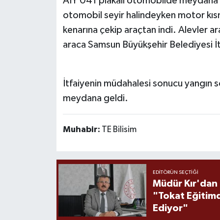
AIY 041 plakalı otomobilde meydana ge
otomobil seyir halindeyken motor kıs
kenarına çekip araçtan indi. Alevler a
araca Samsun Büyükşehir Belediyesi İtf
İtfaiyenin müdahalesi sonucu yangın 
meydana geldi.
Muhabir:
TE Bilisim
EDITÖRÜN SEÇTIĞI
Müdür Kır'dan
"Tokat Eğitim
Ediyor"