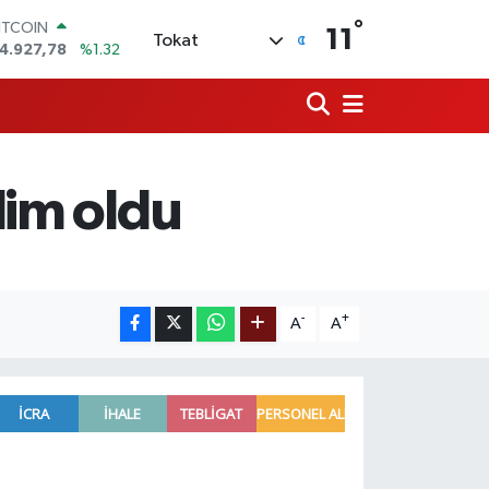
°
ITCOIN
11
Tokat
4.927,78
%1.32
OLAR
7,5894
%0.08
URO
5,0398
%-0.02
TERLİN
4,1581
%0.16
lim oldu
RAM ALTIN
527.85
%0.54
İST100
3.703
%11
-
+
A
A