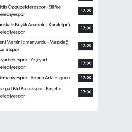
itlis Özgüzelderespor - Silifke
17:00
elediyespor
ırıkkale Büyük Anadolu - Karaköprü
17:00
elediyespor
eni Mersin Idmanyurdu - Mazıdağı
17:00
osfatspor
iyarbekirspor - Yeşilyurt
17:00
elediyespor
smaniyespor - Adana Adaletgucu
17:00
ozgat Bld Bozokspor - Kırşehir
17:00
elediyespor