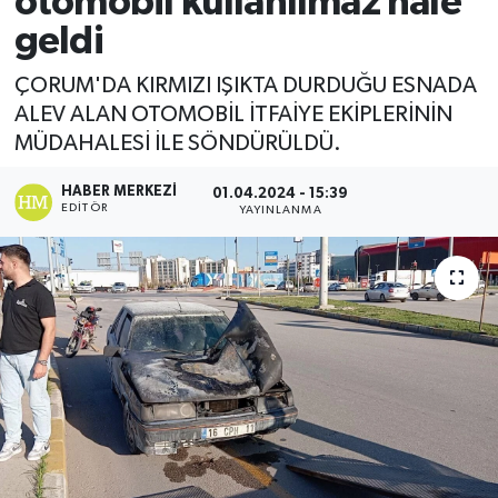
otomobil kullanılmaz hale
geldi
Ekonomi
ÇORUM'DA KIRMIZI IŞIKTA DURDUĞU ESNADA
Sağlık
ALEV ALAN OTOMOBİL İTFAİYE EKİPLERİNİN
MÜDAHALESİ İLE SÖNDÜRÜLDÜ.
Tokat Haber
HABER MERKEZI
01.04.2024 - 15:39
EDITÖR
YAYINLANMA