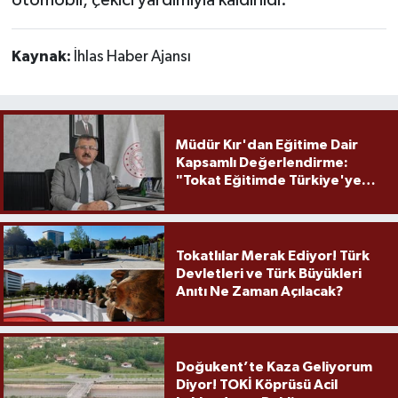
Kaynak:
İhlas Haber Ajansı
Müdür Kır'dan Eğitime Dair
Kapsamlı Değerlendirme:
"Tokat Eğitimde Türkiye'ye
Örnek Olmaya Devam Ediyor"
Tokatlılar Merak Ediyor! Türk
Devletleri ve Türk Büyükleri
Anıtı Ne Zaman Açılacak?
Doğukent’te Kaza Geliyorum
Diyor! TOKİ Köprüsü Acil