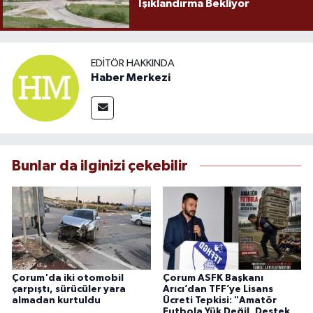
Işıklandırma Bekliyor
EDITÖR HAKKINDA
Haber Merkezi
Bunlar da ilginizi çekebilir
Çorum'da iki otomobil
Çorum ASFK Başkanı
çarpıştı, sürücüler yara
Arıcı’dan TFF’ye Lisans
almadan kurtuldu
Ücreti Tepkisi: "Amatör
Futbola Yük Değil, Destek