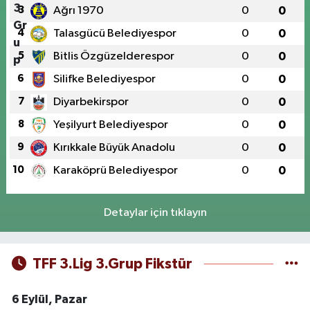
3
Ağrı 1970
0
0
4
Talasgücü Belediyespor
0
0
5
Bitlis Özgüzelderespor
0
0
6
Silifke Belediyespor
0
0
7
Diyarbekirspor
0
0
8
Yeşilyurt Belediyespor
0
0
9
Kırıkkale Büyük Anadolu
0
0
10
Karaköprü Belediyespor
0
0
Detaylar için tıklayın
TFF 3.Lig 3.Grup Fikstür
6 Eylül, Pazar