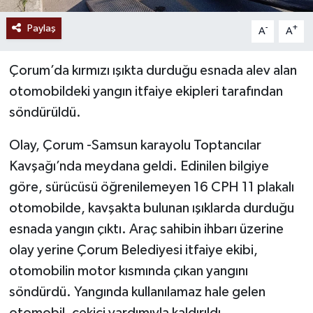
Paylaş
-
+
A
A
Çorum’da kırmızı ışıkta durduğu esnada alev alan
otomobildeki yangın itfaiye ekipleri tarafından
söndürüldü.
Olay, Çorum -Samsun karayolu Toptancılar
Kavşağı’nda meydana geldi. Edinilen bilgiye
göre, sürücüsü öğrenilemeyen 16 CPH 11 plakalı
otomobilde, kavşakta bulunan ışıklarda durduğu
esnada yangın çıktı. Araç sahibin ihbarı üzerine
olay yerine Çorum Belediyesi itfaiye ekibi,
otomobilin motor kısmında çıkan yangını
söndürdü. Yangında kullanılamaz hale gelen
otomobil, çekici yardımıyla kaldırıldı.