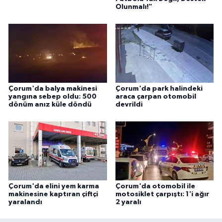
Olunmalı!"
Çorum'da balya makinesi
Çorum'da park halindeki
yangına sebep oldu: 500
araca çarpan otomobil
dönüm anız küle döndü
devrildi
Çorum'da elini yem karma
Çorum'da otomobil ile
makinesine kaptıran çiftçi
motosiklet çarpıştı: 1'i ağır
yaralandı
2 yaralı