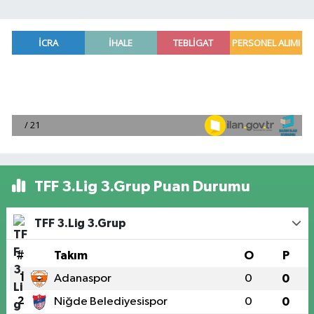
TFF 3.Lig 3.Grup Puan Durumu
TFF 3.Lig 3.Grup
#
Takım
O
P
1
Adanaspor
0
0
2
Niğde Belediyesispor
0
0