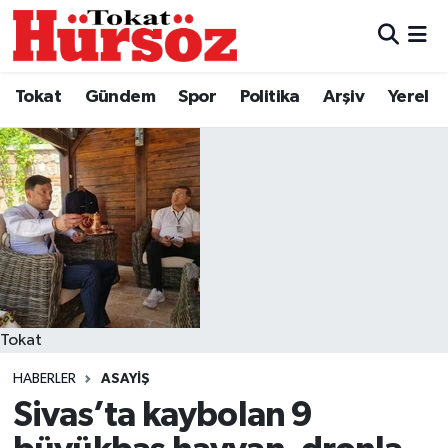
Tokat
Nöbetçi Eczaneler
Tokat
Gündem
Spor
Politika
Arşiv
Yerel
Türkiye Gündemi
Hava Durumu
Gündem
Tokat Namaz Vakitleri
Asayiş
Trafik Durumu
Spor
Süper Lig Puan Durumu ve Fikstür
Politika
Tüm Manşetler
Tokat
HABERLER
ASAYIŞ
Tokat Spor
Son Dakika Haberleri
Sivas’ta kaybolan 9
Eğitim
Haber Arşivi