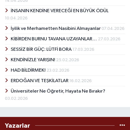
14.04.2026
İNSANIN KENDİNE VERECEĞİ EN BÜYÜK ÖDÜL
10.04.2026
İyilik ve Merhametten Nasibini Almayanlar
07.04.2026
KİBİRDEN BURNU TAVANA UZAYANLAR…
27.03.2026
SESSİZ BİR GÜÇ: LÜTFİ BORA
17.03.2026
KENDİNİZLE YARIŞIN!
25.02.2026
HAD BİLDİRMEK!
23.02.2026
ERDOĞAN VE TEŞKİLATLAR
16.02.2026
Üniversiteler Ne Öğretir, Hayata Ne Bırakır?
03.02.2026
Yazarlar