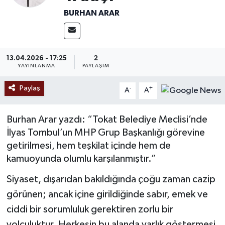
BURHAN ARAR
Ekonomi
Sağlık
13.04.2026 - 17:25
2
YAYINLANMA
PAYLAŞIM
Tokat Haber
Paylaş
-
+
A
A
Burhan Arar yazdı: “Tokat Belediye Meclisi’nde
İlyas Tombul’un MHP Grup Başkanlığı görevine
getirilmesi, hem teşkilat içinde hem de
kamuoyunda olumlu karşılanmıştır.”
Siyaset, dışarıdan bakıldığında çoğu zaman cazip
görünen; ancak içine girildiğinde sabır, emek ve
ciddi bir sorumluluk gerektiren zorlu bir
yolculuktur. Herkesin bu alanda varlık göstermesi