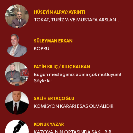
HÜSEYIN ALPAY/AYRINTI
TOKAT, TURİZM VE MUSTAFA ARSLAN…
SÜLEYMAN ERKAN
KÖPRÜ
FATIH KILIÇ / KILIÇ KALKAN
Bugün mesleğimiz adına çok mutluyum!
Şöyle ki!
SALIH ERTAÇOĞLU
KOMİSYON KARARI ESAS OLMALIDIR
KONUK YAZAR
KAZOVA'NIN ORTASINDA SAKLI BİR