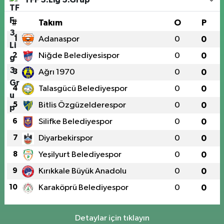
#
Takım
O
P
1
Adanaspor
0
0
2
Niğde Belediyesispor
0
0
3
Ağrı 1970
0
0
4
Talasgücü Belediyespor
0
0
5
Bitlis Özgüzelderespor
0
0
6
Silifke Belediyespor
0
0
7
Diyarbekirspor
0
0
8
Yeşilyurt Belediyespor
0
0
9
Kırıkkale Büyük Anadolu
0
0
10
Karaköprü Belediyespor
0
0
Detaylar için tıklayın