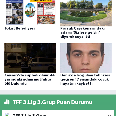
RESMİ İLANDIR
Tokat Belediyesi
Porsuk Çayı kenarındaki
adamı 'Sizlere gelsin'
diyerek suya itti
Kayseri'de şüpheli ölüm: 44
Denizde boğulma tehlikesi
yaşındaki adam mutfakta
geçiren 17 yaşındaki çocuk
ölü bulundu
hayatını kaybetti
TFF 3.Lig 3.Grup Puan Durumu
TFF 3.Lig 3.Grup