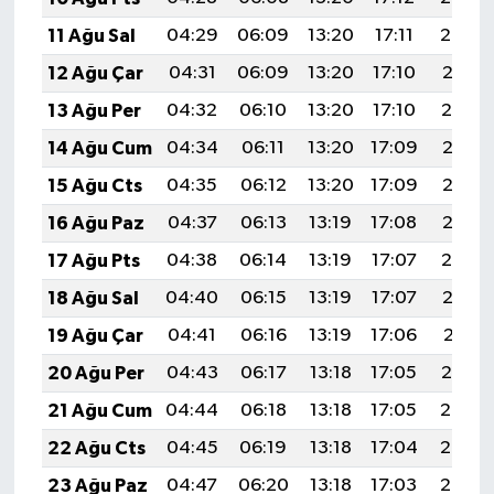
11 Ağu Sal
04:29
06:09
13:20
17:11
20:22
12 Ağu Çar
04:31
06:09
13:20
17:10
20:21
13 Ağu Per
04:32
06:10
13:20
17:10
20:19
14 Ağu Cum
04:34
06:11
13:20
17:09
20:18
15 Ağu Cts
04:35
06:12
13:20
17:09
20:17
16 Ağu Paz
04:37
06:13
13:19
17:08
20:15
17 Ağu Pts
04:38
06:14
13:19
17:07
20:14
18 Ağu Sal
04:40
06:15
13:19
17:07
20:12
19 Ağu Çar
04:41
06:16
13:19
17:06
20:11
20 Ağu Per
04:43
06:17
13:18
17:05
20:10
21 Ağu Cum
04:44
06:18
13:18
17:05
20:08
22 Ağu Cts
04:45
06:19
13:18
17:04
20:07
23 Ağu Paz
04:47
06:20
13:18
17:03
20:05