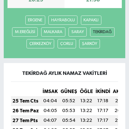
20:25
21:58
ERGENE
HAYRABOLU
KAPAKLI
M.EREĞLİSİ
MALKARA
SARAY
TEKİRDAĞ
ÇERKEZKÖY
ÇORLU
ŞARKÖY
TEKİRDAĞ AYLIK NAMAZ VAKITLERI
İMSAK
GÜNEŞ
ÖĞLE
İKINDI
AKŞA
25 Tem Cts
04:04
05:52
13:22
17:18
20:41
26 Tem Paz
04:05
05:53
13:22
17:17
20:40
27 Tem Pts
04:07
05:54
13:22
17:17
20:39