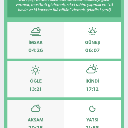
vermek, musibeti gizlemek, sıla-i rahim yapmak ve "Lâ
Ekonomi
havle ve lâ kuvvete illâ billâh" demek. (Hadis-i şerif)
Sağlık
Tokat Haber
İMSAK
GÜNEŞ
04:26
06:07
ÖĞLE
İKINDI
13:21
17:12
AKŞAM
YATSI