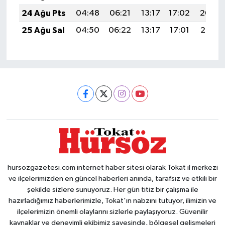
24 Ağu Pts
04:48
06:21
13:17
17:02
20:04
25 Ağu Sal
04:50
06:22
13:17
17:01
20:02
hursozgazetesi.com internet haber sitesi olarak Tokat il merkezi
ve ilçelerimizden en güncel haberleri anında, tarafsız ve etkili bir
şekilde sizlere sunuyoruz. Her gün titiz bir çalışma ile
hazırladığımız haberlerimizle, Tokat'ın nabzını tutuyor, ilimizin ve
ilçelerimizin önemli olaylarını sizlerle paylaşıyoruz. Güvenilir
kaynaklar ve deneyimli ekibimiz sayesinde, bölgesel gelişmeleri