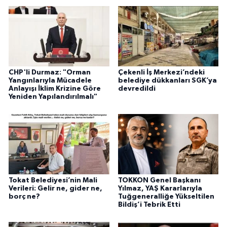
CHP'li Durmaz: "Orman
Çekenli İş Merkezi’ndeki
Yangınlarıyla Mücadele
belediye dükkanları SGK’ya
Anlayışı İklim Krizine Göre
devredildi
Yeniden Yapılandırılmalı"
Tokat Belediyesi’nin Mali
TOKKON Genel Başkanı
Verileri: Gelir ne, gider ne,
Yılmaz, YAŞ Kararlarıyla
borç ne?
Tuğgeneralliğe Yükseltilen
Bildiş’i Tebrik Etti