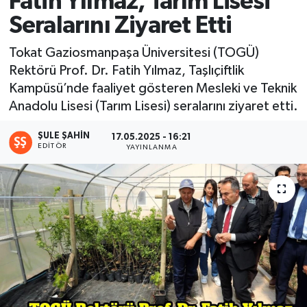
Fatih Yılmaz, Tarım Lisesi
Seralarını Ziyaret Etti
Ekonomi
Tokat Gaziosmanpaşa Üniversitesi (TOGÜ)
Sağlık
Rektörü Prof. Dr. Fatih Yılmaz, Taşlıçiftlik
Kampüsü’nde faaliyet gösteren Mesleki ve Teknik
Tokat Haber
Anadolu Lisesi (Tarım Lisesi) seralarını ziyaret etti.
ŞULE ŞAHIN
17.05.2025 - 16:21
EDITÖR
YAYINLANMA