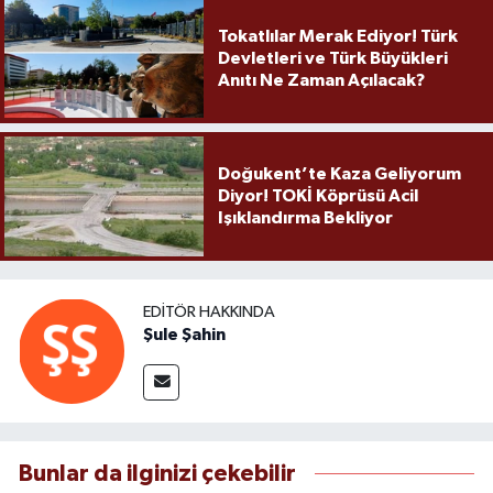
Tokatlılar Merak Ediyor! Türk
Devletleri ve Türk Büyükleri
Anıtı Ne Zaman Açılacak?
Doğukent’te Kaza Geliyorum
Diyor! TOKİ Köprüsü Acil
Işıklandırma Bekliyor
EDITÖR HAKKINDA
Şule Şahin
Bunlar da ilginizi çekebilir