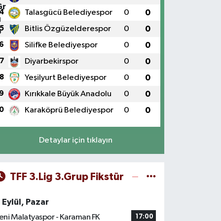
4
Talasgücü Belediyespor
0
0
5
Bitlis Özgüzelderespor
0
0
6
Silifke Belediyespor
0
0
7
Diyarbekirspor
0
0
8
Yeşilyurt Belediyespor
0
0
9
Kırıkkale Büyük Anadolu
0
0
0
Karaköprü Belediyespor
0
0
Detaylar için tıklayın
TFF 3.Lig 3.Grup Fikstür
 Eylül, Pazar
eni Malatyaspor - Karaman FK
17:00