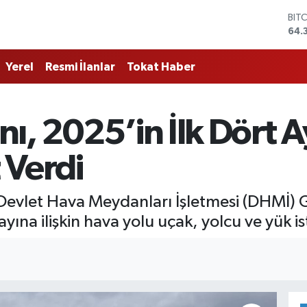
BIT
64.
DO
47,
Yerel
Resmi İlanlar
Tokat Haber
EU
55,
STE
64,
ı, 2025’in İlk Dört A
GRA
657
BİS
 Verdi
13.
 Devlet Hava Meydanları İşletmesi (DHMİ)
ına ilişkin hava yolu uçak, yolcu ve yük ista