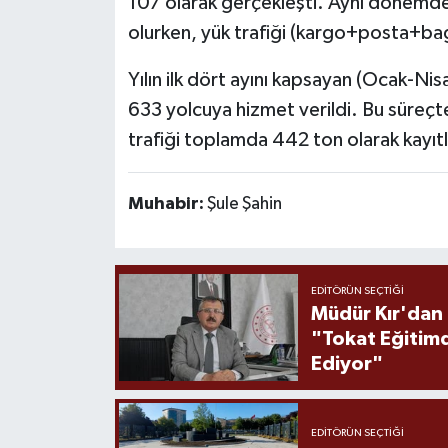
107 olarak gerçekleşti. Aynı dönemde i
olurken, yük trafiği (kargo+posta+baga
Yılın ilk dört ayını kapsayan (Ocak-N
633 yolcuya hizmet verildi. Bu süreçt
trafiği toplamda 442 ton olarak kayıtl
Muhabir:
Şule Şahin
EDITÖRÜN SEÇTIĞI
Müdür Kır'dan
"Tokat Eğitim
Ediyor"
EDITÖRÜN SEÇTIĞI