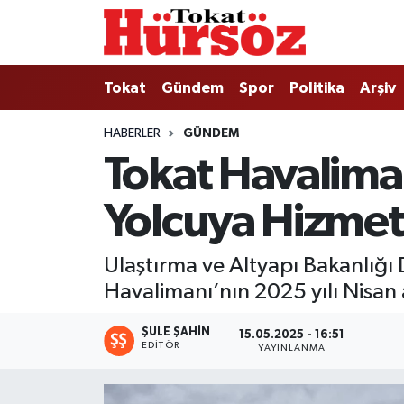
Tokat
Nöbetçi Eczaneler
Tokat
Gündem
Spor
Politika
Arşiv
Türkiye Gündemi
Hava Durumu
HABERLER
GÜNDEM
Tokat Havaliman
Gündem
Tokat Namaz Vakitleri
Yolcuya Hizmet
Asayiş
Trafik Durumu
Spor
Süper Lig Puan Durumu ve Fikstür
Ulaştırma ve Altyapı Bakanlığı
Havalimanı’nın 2025 yılı Nisan ay
Politika
Tüm Manşetler
ŞULE ŞAHIN
15.05.2025 - 16:51
Tokat Spor
Son Dakika Haberleri
EDITÖR
YAYINLANMA
Eğitim
Haber Arşivi