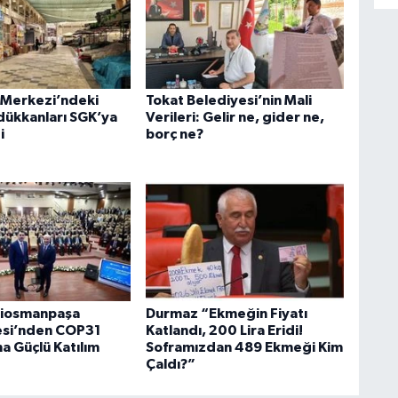
ş Merkezi’ndeki
Tokat Belediyesi’nin Mali
dükkanları SGK’ya
Verileri: Gelir ne, gider ne,
i
borç ne?
ziosmanpaşa
Durmaz “Ekmeğin Fiyatı
esi’nden COP31
Katlandı, 200 Lira Eridi!
a Güçlü Katılım
Soframızdan 489 Ekmeği Kim
Çaldı?”