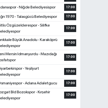
danaspor - Niğde Belediyesispor
17:00
ğrı 1970 - Talasgücü Belediyespor
17:00
itlis Özgüzelderespor - Silifke
17:00
elediyespor
ırıkkale Büyük Anadolu - Karaköprü
17:00
elediyespor
eni Mersin Idmanyurdu - Mazıdağı
17:00
osfatspor
iyarbekirspor - Yeşilyurt
17:00
elediyespor
smaniyespor - Adana Adaletgucu
17:00
ozgat Bld Bozokspor - Kırşehir
17:00
elediyespor