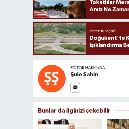
Tokatlılar Mera
Anıtı Ne Zaman
EDITÖRÜN SEÇTIĞI
Doğukent’te K
Işıklandırma B
EDITÖR HAKKINDA
Şule Şahin
Bunlar da ilginizi çekebilir