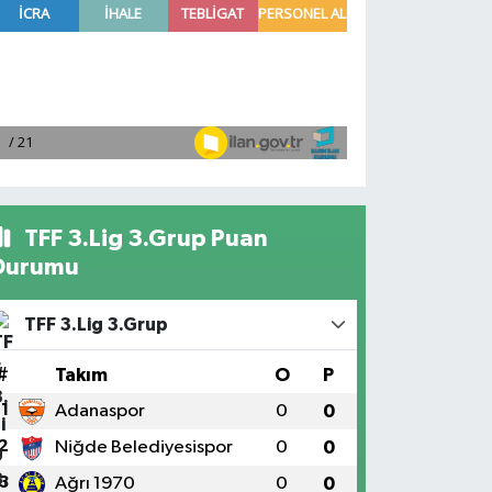
TFF 3.Lig 3.Grup Puan
Durumu
TFF 3.Lig 3.Grup
#
Takım
O
P
1
Adanaspor
0
0
2
Niğde Belediyesispor
0
0
3
Ağrı 1970
0
0