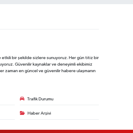
tkili bir şekilde sizlere sunuyoruz. Her gün titiz bir
laşıyoruz. Güvenilir kaynaklar ve deneyimli ekibimiz
e her zaman en güncel ve güvenilir habere ulaşmanın
Trafik Durumu
Haber Arşivi