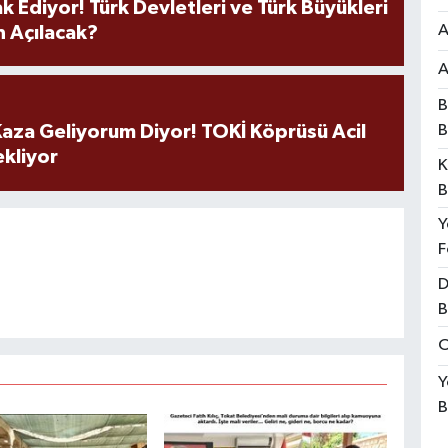
k Ediyor! Türk Devletleri ve Türk Büyükleri
A
 Açılacak?
A
B
B
aza Geliyorum Diyor! TOKİ Köprüsü Acil
ekliyor
K
B
Y
F
D
B
O
Y
B