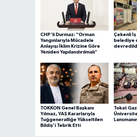
CHP'li Durmaz: "Orman
Çekenli İ
Yangınlarıyla Mücadele
belediye 
Anlayışı İklim Krizine Göre
devredild
Yeniden Yapılandırılmalı"
TOKKON Genel Başkanı
Tokat Ga
Yılmaz, YAŞ Kararlarıyla
Üniversit
Tuğgeneralliğe Yükseltilen
Lansmanın
Bildiş’i Tebrik Etti