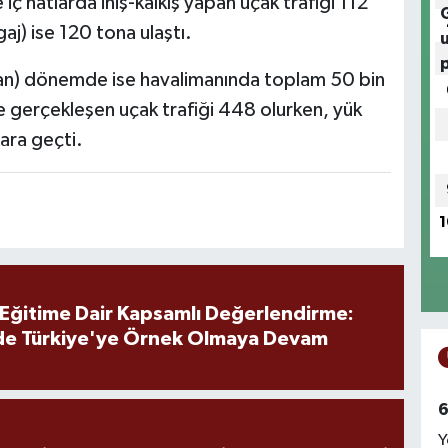
ç hatlarda iniş-kalkış yapan uçak trafiği 112
j) ise 120 tona ulaştı.
isan) dönemde ise havalimanında toplam 50 bin
e gerçekleşen uçak trafiği 448 olurken, yük
ara geçti.
1
 Eğitime Dair Kapsamlı Değerlendirme:
de Türkiye'ye Örnek Olmaya Devam
6
Y