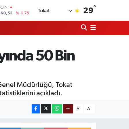
°
COIN
29
Tokat
360,53
%-0.76
LAR
7069
%0.17
RO
0265
%0.01
RLİN
1897
%0.02
yında 50 Bin
M ALTIN
4.81
%1.44
T100
887
%64
 Genel Müdürlüğü, Tokat
tistiklerini açıkladı.
-
+
A
A