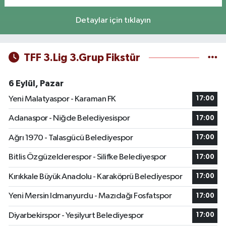
Detaylar için tıklayın
TFF 3.Lig 3.Grup Fikstür
6 Eylül, Pazar
Yeni Malatyaspor - Karaman FK
17:00
Adanaspor - Niğde Belediyesispor
17:00
Ağrı 1970 - Talasgücü Belediyespor
17:00
Bitlis Özgüzelderespor - Silifke Belediyespor
17:00
Kırıkkale Büyük Anadolu - Karaköprü Belediyespor
17:00
Yeni Mersin Idmanyurdu - Mazıdağı Fosfatspor
17:00
Diyarbekirspor - Yeşilyurt Belediyespor
17:00