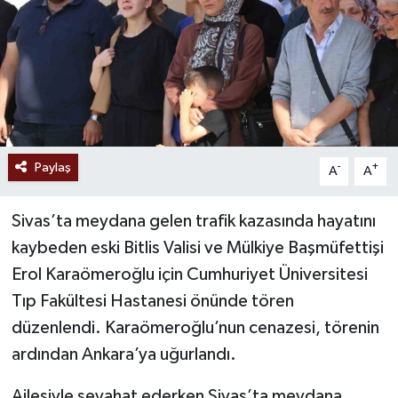
Paylaş
-
+
A
A
Sivas’ta meydana gelen trafik kazasında hayatını
kaybeden eski Bitlis Valisi ve Mülkiye Başmüfettişi
Erol Karaömeroğlu için Cumhuriyet Üniversitesi
Tıp Fakültesi Hastanesi önünde tören
düzenlendi. Karaömeroğlu’nun cenazesi, törenin
ardından Ankara’ya uğurlandı.
Ailesiyle seyahat ederken Sivas’ta meydana