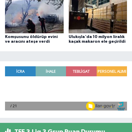
Komşusunu öldürüp evini
Ulukışla'da 10 milyon liralık
ve aracını ateşe verdi
kaçak makaron ele geçirildi
TFF 3.Lig 3.Grup Puan Durumu