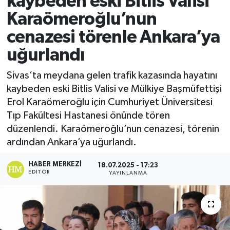
kaybeden eski Bitlis Valisi
Karaömeroğlu’nun
Ekonomi
cenazesi törenle Ankara’ya
Sağlık
uğurlandı
Tokat Haber
Sivas’ta meydana gelen trafik kazasında hayatını
kaybeden eski Bitlis Valisi ve Mülkiye Başmüfettişi
Erol Karaömeroğlu için Cumhuriyet Üniversitesi
Tıp Fakültesi Hastanesi önünde tören
düzenlendi. Karaömeroğlu’nun cenazesi, törenin
ardından Ankara’ya uğurlandı.
HABER MERKEZI
18.07.2025 - 17:23
EDITÖR
YAYINLANMA