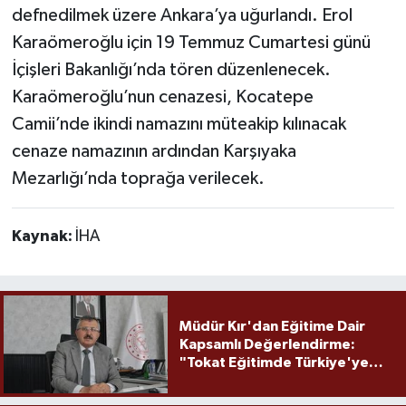
defnedilmek üzere Ankara’ya uğurlandı. Erol
Karaömeroğlu için 19 Temmuz Cumartesi günü
İçişleri Bakanlığı’nda tören düzenlenecek.
Karaömeroğlu’nun cenazesi, Kocatepe
Camii’nde ikindi namazını müteakip kılınacak
cenaze namazının ardından Karşıyaka
Mezarlığı’nda toprağa verilecek.
Kaynak:
İHA
Müdür Kır'dan Eğitime Dair
Kapsamlı Değerlendirme:
"Tokat Eğitimde Türkiye'ye
Örnek Olmaya Devam Ediyor"