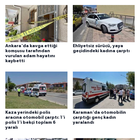
Ankara'da kavga ettiği
Ehliyetsiz sürücü, yaya
komşusu tarafından
geçidindeki kadına çarptı
vurulan adam hayatını
kaybetti
Kaza yerindeki polis
Karaman'da otomobilin
aracına otomobil çarptı: 1'i
çarptığı genç kadın
polis 1'i bekçi toplam 6
yaralandı
yaralı