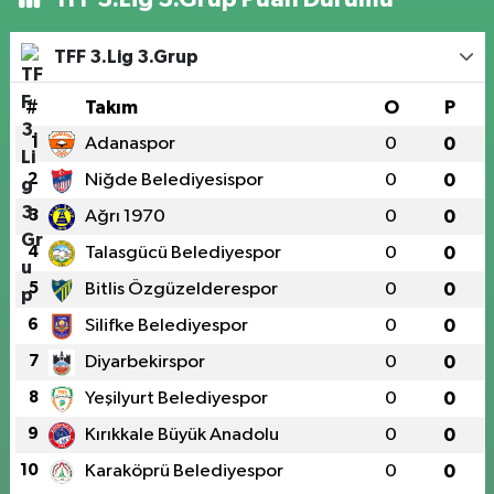
TFF 3.Lig 3.Grup
#
Takım
O
P
1
Adanaspor
0
0
2
Niğde Belediyesispor
0
0
3
Ağrı 1970
0
0
4
Talasgücü Belediyespor
0
0
5
Bitlis Özgüzelderespor
0
0
6
Silifke Belediyespor
0
0
7
Diyarbekirspor
0
0
8
Yeşilyurt Belediyespor
0
0
9
Kırıkkale Büyük Anadolu
0
0
10
Karaköprü Belediyespor
0
0