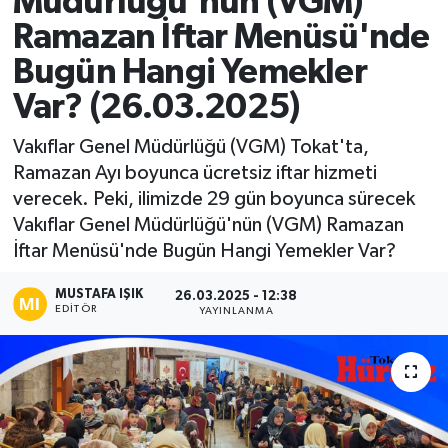
Müdürlüğü'nün (VGM)
Ramazan İftar Menüsü'nde
Ekonomi
Bugün Hangi Yemekler
Sağlık
Var? (26.03.2025)
Tokat Haber
Vakıflar Genel Müdürlüğü (VGM) Tokat'ta,
Ramazan Ayı boyunca ücretsiz iftar hizmeti
verecek. Peki, ilimizde 29 gün boyunca sürecek
Vakıflar Genel Müdürlüğü'nün (VGM) Ramazan
İftar Menüsü'nde Bugün Hangi Yemekler Var?
MUSTAFA IŞIK
26.03.2025 - 12:38
EDITÖR
YAYINLANMA