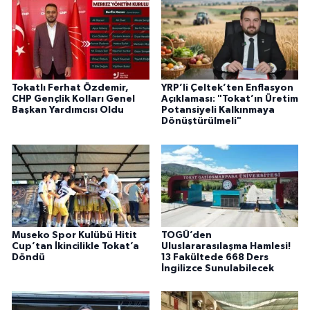
Tokatlı Ferhat Özdemir,
YRP’li Çeltek’ten Enflasyon
CHP Gençlik Kolları Genel
Açıklaması: "Tokat’ın Üretim
Başkan Yardımcısı Oldu
Potansiyeli Kalkınmaya
Dönüştürülmeli"
Museko Spor Kulübü Hitit
TOGÜ’den
Cup’tan İkincilikle Tokat’a
Uluslararasılaşma Hamlesi!
Döndü
13 Fakültede 668 Ders
İngilizce Sunulabilecek