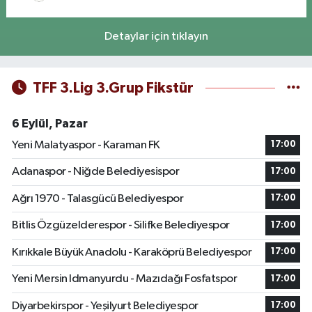
Detaylar için tıklayın
TFF 3.Lig 3.Grup Fikstür
6 Eylül, Pazar
Yeni Malatyaspor - Karaman FK
17:00
Adanaspor - Niğde Belediyesispor
17:00
Ağrı 1970 - Talasgücü Belediyespor
17:00
Bitlis Özgüzelderespor - Silifke Belediyespor
17:00
Kırıkkale Büyük Anadolu - Karaköprü Belediyespor
17:00
Yeni Mersin Idmanyurdu - Mazıdağı Fosfatspor
17:00
Diyarbekirspor - Yeşilyurt Belediyespor
17:00