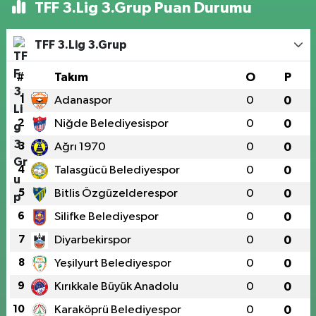
TFF 3.Lig 3.Grup Puan Durumu
TFF 3.Lig 3.Grup
#
Takım
O
P
1
Adanaspor
0
0
2
Niğde Belediyesispor
0
0
3
Ağrı 1970
0
0
4
Talasgücü Belediyespor
0
0
5
Bitlis Özgüzelderespor
0
0
6
Silifke Belediyespor
0
0
7
Diyarbekirspor
0
0
8
Yeşilyurt Belediyespor
0
0
9
Kırıkkale Büyük Anadolu
0
0
10
Karaköprü Belediyespor
0
0