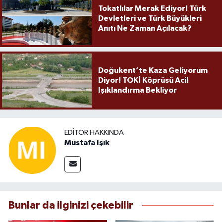
Tokatlılar Merak Ediyor! Türk
Devletleri ve Türk Büyükleri
Anıtı Ne Zaman Açılacak?
Doğukent’te Kaza Geliyorum
Diyor! TOKİ Köprüsü Acil
Işıklandırma Bekliyor
EDITÖR HAKKINDA
Mustafa Işık
Bunlar da ilginizi çekebilir