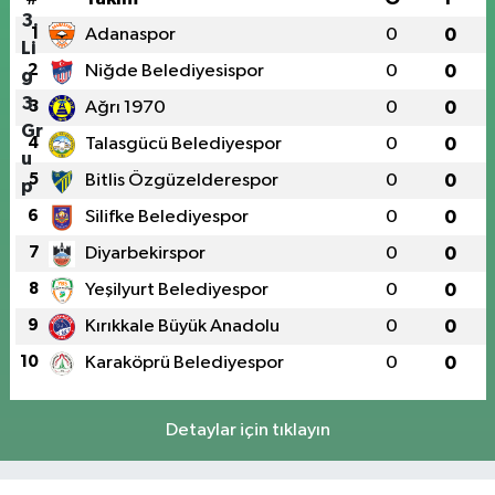
1
Adanaspor
0
0
2
Niğde Belediyesispor
0
0
3
Ağrı 1970
0
0
4
Talasgücü Belediyespor
0
0
5
Bitlis Özgüzelderespor
0
0
6
Silifke Belediyespor
0
0
7
Diyarbekirspor
0
0
8
Yeşilyurt Belediyespor
0
0
9
Kırıkkale Büyük Anadolu
0
0
10
Karaköprü Belediyespor
0
0
Detaylar için tıklayın