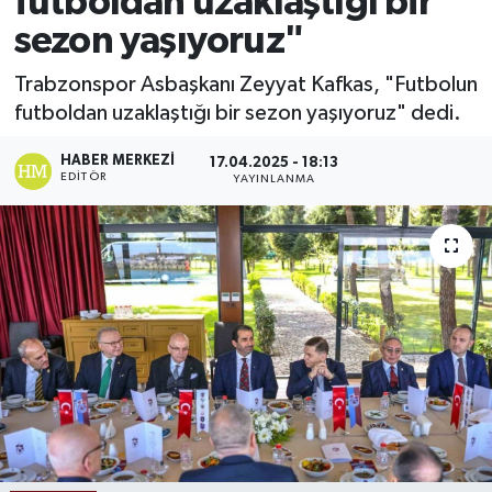
futboldan uzaklaştığı bir
sezon yaşıyoruz"
Ekonomi
Trabzonspor Asbaşkanı Zeyyat Kafkas, "Futbolun
Sağlık
futboldan uzaklaştığı bir sezon yaşıyoruz" dedi.
Tokat Haber
HABER MERKEZI
17.04.2025 - 18:13
EDITÖR
YAYINLANMA