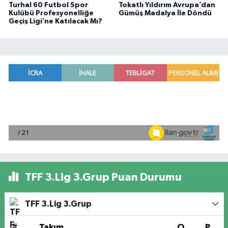
Turhal 60 Futbol Spor
Tokatlı Yıldırım Avrupa’dan
Kulübü Profesyonelliğe
Gümüş Madalya İle Döndü
Geçiş Ligi’ne Katılacak Mı?
TFF 3.Lig 3.Grup Puan Durumu
TFF 3.Lig 3.Grup
#
Takım
O
P