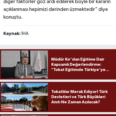
diğer faktörler göz ardı edilerek böyle bir kararın
açıklanması hepimizi derinden üzmektedir" diye
konuştu.
Kaynak:
İHA
Müdür Kır'dan Eğitime Dair
Kapsamlı Değerlendirme:
"Tokat Eğitimde Türkiye'ye
Örnek Olmaya Devam Ediyor"
Tokatlılar Merak Ediyor! Türk
Devletleri ve Türk Büyükleri
Anıtı Ne Zaman Açılacak?