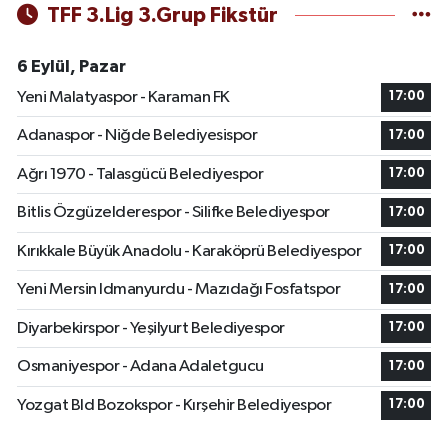
TFF 3.Lig 3.Grup Fikstür
6 Eylül, Pazar
Yeni Malatyaspor - Karaman FK
17:00
Adanaspor - Niğde Belediyesispor
17:00
Ağrı 1970 - Talasgücü Belediyespor
17:00
Bitlis Özgüzelderespor - Silifke Belediyespor
17:00
Kırıkkale Büyük Anadolu - Karaköprü Belediyespor
17:00
Yeni Mersin Idmanyurdu - Mazıdağı Fosfatspor
17:00
Diyarbekirspor - Yeşilyurt Belediyespor
17:00
Osmaniyespor - Adana Adaletgucu
17:00
Yozgat Bld Bozokspor - Kırşehir Belediyespor
17:00