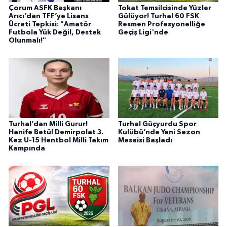
Çorum ASFK Başkanı
Tokat Temsilcisinde Yüzler
Arıcı’dan TFF’ye Lisans
Gülüyor! Turhal 60 FSK
Ücreti Tepkisi: "Amatör
Resmen Profesyonelliğe
Futbola Yük Değil, Destek
Geçiş Ligi'nde
Olunmalı!"
Turhal’dan Milli Gurur!
Turhal Güçyurdu Spor
Hanife Betül Demirpolat 3.
Kulübü’nde Yeni Sezon
Kez U-15 Hentbol Milli Takım
Mesaisi Başladı
Kampında