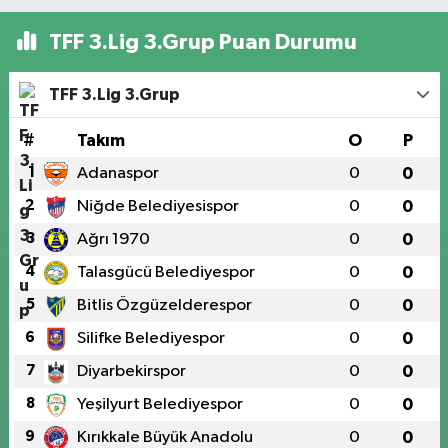
TFF 3.Lig 3.Grup Puan Durumu
TFF 3.Lig 3.Grup
#
Takım
O
P
1
Adanaspor
0
0
2
Niğde Belediyesispor
0
0
3
Ağrı 1970
0
0
4
Talasgücü Belediyespor
0
0
5
Bitlis Özgüzelderespor
0
0
6
Silifke Belediyespor
0
0
7
Diyarbekirspor
0
0
8
Yeşilyurt Belediyespor
0
0
9
Kırıkkale Büyük Anadolu
0
0