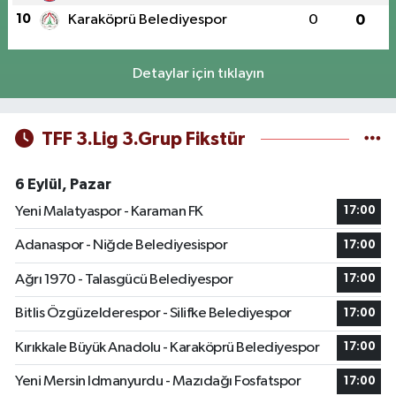
10
Karaköprü Belediyespor
0
0
Detaylar için tıklayın
TFF 3.Lig 3.Grup Fikstür
6 Eylül, Pazar
Yeni Malatyaspor - Karaman FK
17:00
Adanaspor - Niğde Belediyesispor
17:00
Ağrı 1970 - Talasgücü Belediyespor
17:00
Bitlis Özgüzelderespor - Silifke Belediyespor
17:00
Kırıkkale Büyük Anadolu - Karaköprü Belediyespor
17:00
Yeni Mersin Idmanyurdu - Mazıdağı Fosfatspor
17:00