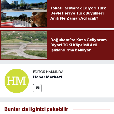
Tokatlılar Merak Ediyor! Türk
Devletleri ve Türk Büyükleri
Anıtı Ne Zaman Açılacak?
Doğukent’te Kaza Geliyorum
Diyor! TOKİ Köprüsü Acil
Işıklandırma Bekliyor
EDITÖR HAKKINDA
Haber Merkezi
Bunlar da ilginizi çekebilir