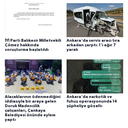
İYİ Parti Balıkesir Milletvekili
Ankara'da servis aracı tıra
Çömez hakkında
arkadan çarptı: 1'i ağır 7
soruşturma başlatıldı
yaralı
Alacaklarının ödenmediğini
Ankara'da narkotik ve
iddiasıyla bir araya gelen
fuhuş operasyonunda 14
Doruk Madencilik
şüpheliye gözaltı
çalışanları, Çankaya
Belediyesi önünde eylem
yaptı