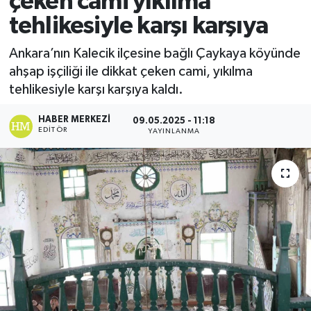
çeken cami yıkılma
tehlikesiyle karşı karşıya
Ekonomi
Ankara’nın Kalecik ilçesine bağlı Çaykaya köyünde
Sağlık
ahşap işçiliği ile dikkat çeken cami, yıkılma
tehlikesiyle karşı karşıya kaldı.
Tokat Haber
HABER MERKEZI
09.05.2025 - 11:18
EDITÖR
YAYINLANMA