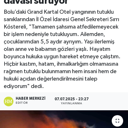
davası sürüyor
Ekonomi
Bolu’daki Grand Kartal Otel yangınının tutuklu
sanıklarından İl Özel İdaresi Genel Sekreteri Sırrı
Sağlık
Köstereli, "Tamamen şahsıma atfedilemeyecek
bir işlem nedeniyle tutukluyum. Ailemden,
Tokat Haber
çocuklarımdan 5,5 aydır ayrıyım. Yaşı ilerlemiş
olan anne ve babamın gözleri yaşlı. Hayatım
boyunca hukuka uygun hareket etmeye çalıştım.
Hiçbir kastım, hatam, ihmalkarlığım olmamasına
rağmen tutuklu bulunmamın hem insani hem de
hukuki açıdan değerlendirilmesini talep
ediyorum" dedi.
HABER MERKEZI
07.07.2025 - 23:27
EDITÖR
YAYINLANMA