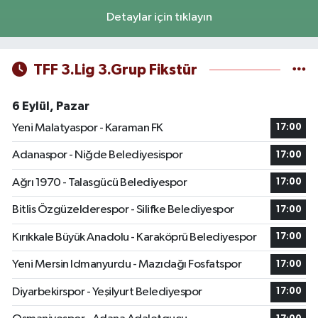
Detaylar için tıklayın
TFF 3.Lig 3.Grup Fikstür
6 Eylül, Pazar
Yeni Malatyaspor - Karaman FK
17:00
Adanaspor - Niğde Belediyesispor
17:00
Ağrı 1970 - Talasgücü Belediyespor
17:00
Bitlis Özgüzelderespor - Silifke Belediyespor
17:00
Kırıkkale Büyük Anadolu - Karaköprü Belediyespor
17:00
Yeni Mersin Idmanyurdu - Mazıdağı Fosfatspor
17:00
Diyarbekirspor - Yeşilyurt Belediyespor
17:00