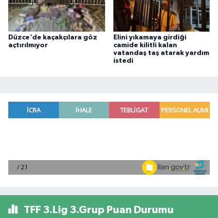
Düzce'de kaçakçılara göz
Elini yıkamaya girdiği
açtırılmıyor
camide kilitli kalan
vatandaş taş atarak yardım
istedi
TFF 3.Lig 3.Grup Puan Durumu