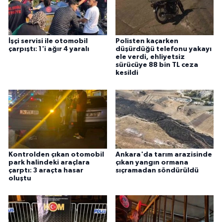
İşçi servisi ile otomobil
Polisten kaçarken
çarpıştı: 1'i ağır 4 yaralı
düşürdüğü telefonu yakayı
ele verdi, ehliyetsiz
sürücüye 88 bin TL ceza
kesildi
Kontrolden çıkan otomobil
Ankara'da tarım arazisinde
park halindeki araçlara
çıkan yangın ormana
çarptı: 3 araçta hasar
sıçramadan söndürüldü
oluştu