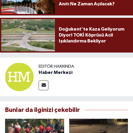
Anıtı Ne Zaman Açılacak?
Doğukent’te Kaza Geliyorum
Diyor! TOKİ Köprüsü Acil
Işıklandırma Bekliyor
EDITÖR HAKKINDA
Haber Merkezi
Bunlar da ilginizi çekebilir