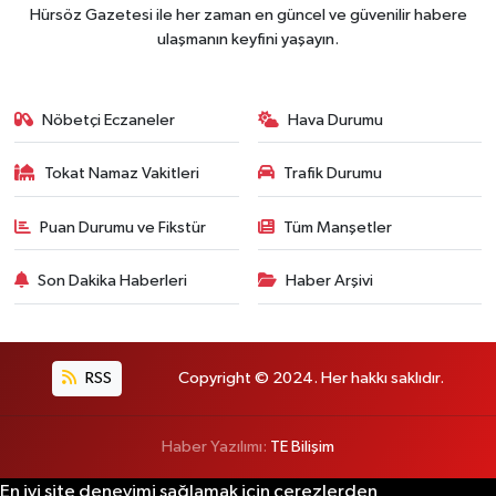
Hürsöz Gazetesi ile her zaman en güncel ve güvenilir habere
ulaşmanın keyfini yaşayın.
Nöbetçi Eczaneler
Hava Durumu
Tokat Namaz Vakitleri
Trafik Durumu
Puan Durumu ve Fikstür
Tüm Manşetler
Son Dakika Haberleri
Haber Arşivi
RSS
Copyright © 2024. Her hakkı saklıdır.
Haber Yazılımı:
TE Bilişim
En iyi site deneyimi sağlamak için çerezlerden