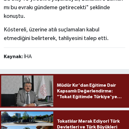
mı bu evrakı gündeme getirecekti" şeklinde
konuştu.
Köstereli, üzerine atılı suçlamaları kabul
etmediğini belirterek, tahliyesini talep etti.
Kaynak:
İHA
Müdür Kır'dan Eğitime Dair
Kapsamlı Değerlendirme:
"Tokat Eğitimde Türkiye'ye
Örnek Olmaya Devam Ediyor"
Tokatlılar Merak Ediyor! Türk
Devletleri ve Türk Büyükleri