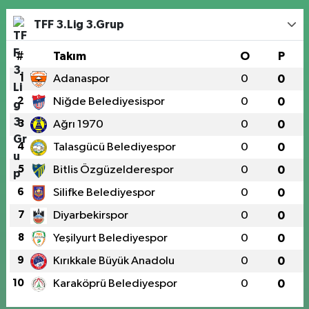
TFF 3.Lig 3.Grup
#
Takım
O
P
1
Adanaspor
0
0
2
Niğde Belediyesispor
0
0
3
Ağrı 1970
0
0
4
Talasgücü Belediyespor
0
0
5
Bitlis Özgüzelderespor
0
0
6
Silifke Belediyespor
0
0
7
Diyarbekirspor
0
0
8
Yeşilyurt Belediyespor
0
0
9
Kırıkkale Büyük Anadolu
0
0
10
Karaköprü Belediyespor
0
0