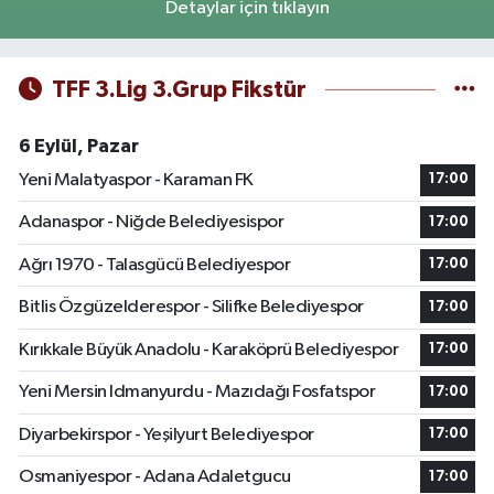
Detaylar için tıklayın
TFF 3.Lig 3.Grup Fikstür
6 Eylül, Pazar
Yeni Malatyaspor - Karaman FK
17:00
Adanaspor - Niğde Belediyesispor
17:00
Ağrı 1970 - Talasgücü Belediyespor
17:00
Bitlis Özgüzelderespor - Silifke Belediyespor
17:00
Kırıkkale Büyük Anadolu - Karaköprü Belediyespor
17:00
Yeni Mersin Idmanyurdu - Mazıdağı Fosfatspor
17:00
Diyarbekirspor - Yeşilyurt Belediyespor
17:00
Osmaniyespor - Adana Adaletgucu
17:00