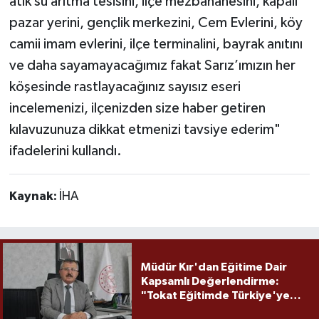
atık su arıtma tesisini, ilçe mezbahanesini, kapalı
pazar yerini, gençlik merkezini, Cem Evlerini, köy
camii imam evlerini, ilçe terminalini, bayrak anıtını
ve daha sayamayacağımız fakat Sarız’ımızın her
köşesinde rastlayacağınız sayısız eseri
incelemenizi, ilçenizden size haber getiren
kılavuzunuza dikkat etmenizi tavsiye ederim"
ifadelerini kullandı.
Kaynak:
İHA
Müdür Kır'dan Eğitime Dair
Kapsamlı Değerlendirme:
"Tokat Eğitimde Türkiye'ye
Örnek Olmaya Devam Ediyor"