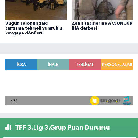
Düğün salonundaki
Zehir tacirlerine AKSUNGUR
tartışma tekmeli yumruklu
İHA darbesi
kavgaya dönüştü
TFF 3.Lig 3.Grup Puan Durumu