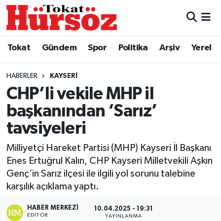
Tokat
Nöbetçi Eczaneler
Tokat
Gündem
Spor
Politika
Arşiv
Yerel
Türkiye Gündemi
Hava Durumu
HABERLER
KAYSERI
Gündem
Tokat Namaz Vakitleri
CHP’li vekile MHP il
başkanından ‘Sarız’
Asayiş
Trafik Durumu
tavsiyeleri
Spor
Süper Lig Puan Durumu ve Fikstür
Milliyetçi Hareket Partisi (MHP) Kayseri İl Başkanı
Enes Ertuğrul Kalın, CHP Kayseri Milletvekili Aşkın
Politika
Tüm Manşetler
Genç’in Sarız ilçesi ile ilgili yol sorunu talebine
karşılık açıklama yaptı.
Tokat Spor
Son Dakika Haberleri
HABER MERKEZI
10.04.2025 - 19:31
Eğitim
Haber Arşivi
EDITÖR
YAYINLANMA