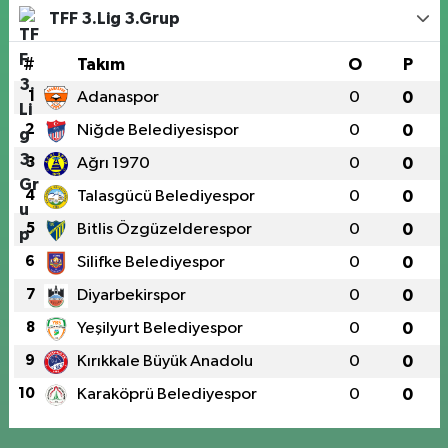
TFF 3.Lig 3.Grup
#
Takım
O
P
1
Adanaspor
0
0
2
Niğde Belediyesispor
0
0
3
Ağrı 1970
0
0
4
Talasgücü Belediyespor
0
0
5
Bitlis Özgüzelderespor
0
0
6
Silifke Belediyespor
0
0
7
Diyarbekirspor
0
0
8
Yeşilyurt Belediyespor
0
0
9
Kırıkkale Büyük Anadolu
0
0
10
Karaköprü Belediyespor
0
0