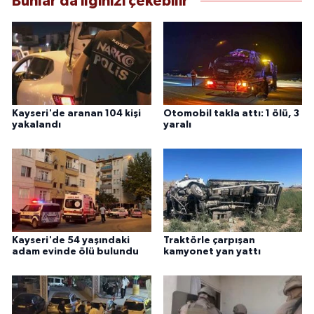
Bunlar da ilginizi çekebilir
Kayseri'de aranan 104 kişi
Otomobil takla attı: 1 ölü, 3
yakalandı
yaralı
Kayseri'de 54 yaşındaki
Traktörle çarpışan
adam evinde ölü bulundu
kamyonet yan yattı