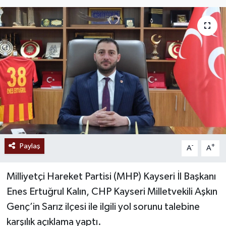
Ekonomi
Sağlık
Tokat Haber
Paylaş
-
+
A
A
Milliyetçi Hareket Partisi (MHP) Kayseri İl Başkanı
Enes Ertuğrul Kalın, CHP Kayseri Milletvekili Aşkın
Genç’in Sarız ilçesi ile ilgili yol sorunu talebine
karşılık açıklama yaptı.