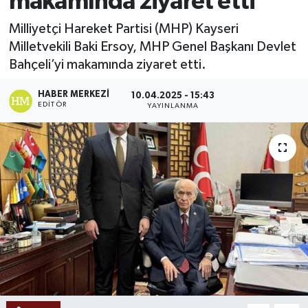
makamında ziyaret etti
Ekonomi
Milliyetçi Hareket Partisi (MHP) Kayseri
Milletvekili Baki Ersoy, MHP Genel Başkanı Devlet
Sağlık
Bahçeli’yi makamında ziyaret etti.
Tokat Haber
HABER MERKEZI
10.04.2025 - 15:43
EDITÖR
YAYINLANMA