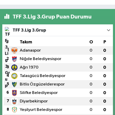
TFF 3.Lig 3.Grup Puan Durumu
TFF 3.Lig 3.Grup
#
Takım
O
P
1
Adanaspor
0
0
2
Niğde Belediyesispor
0
0
3
Ağrı 1970
0
0
4
Talasgücü Belediyespor
0
0
5
Bitlis Özgüzelderespor
0
0
6
Silifke Belediyespor
0
0
7
Diyarbekirspor
0
0
8
Yeşilyurt Belediyespor
0
0