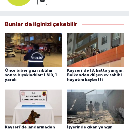
Bunlar da ilginizi çekebilir
Önce biber gazı sıktılar
Kayseri'de 13. katta yangın:
sonra bıçakladılar: 1 ölü, 1
Balkondan düşen ev sahibi
yaralı
hayatını kaybetti
Kayseri'de jandarmadan
İşyerinde çıkan yangın