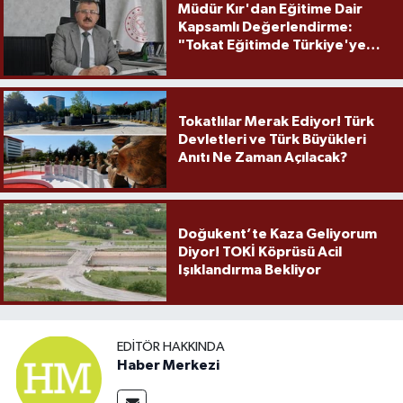
Müdür Kır'dan Eğitime Dair
Kapsamlı Değerlendirme:
"Tokat Eğitimde Türkiye'ye
Örnek Olmaya Devam Ediyor"
Tokatlılar Merak Ediyor! Türk
Devletleri ve Türk Büyükleri
Anıtı Ne Zaman Açılacak?
Doğukent’te Kaza Geliyorum
Diyor! TOKİ Köprüsü Acil
Işıklandırma Bekliyor
EDITÖR HAKKINDA
Haber Merkezi