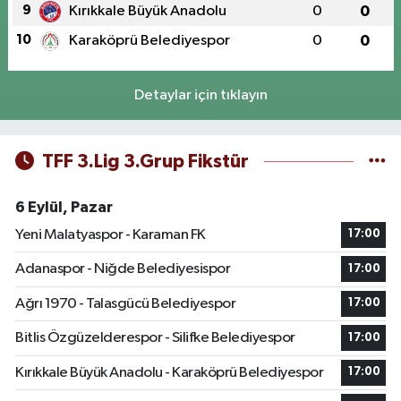
9
Kırıkkale Büyük Anadolu
0
0
10
Karaköprü Belediyespor
0
0
Detaylar için tıklayın
TFF 3.Lig 3.Grup Fikstür
6 Eylül, Pazar
Yeni Malatyaspor - Karaman FK
17:00
Adanaspor - Niğde Belediyesispor
17:00
Ağrı 1970 - Talasgücü Belediyespor
17:00
Bitlis Özgüzelderespor - Silifke Belediyespor
17:00
Kırıkkale Büyük Anadolu - Karaköprü Belediyespor
17:00