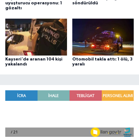
uyuşturucu operasyonu: 1
söndürüldü
gözaltı
Kayseri'de aranan 104 kişi
Otomobil takla attı: 1 ölü, 3
yakalandı
yaralı