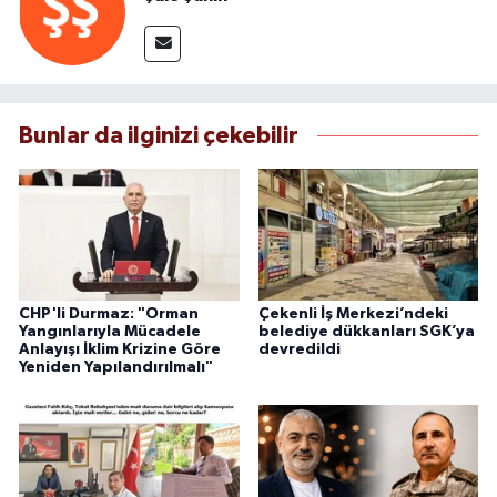
Bunlar da ilginizi çekebilir
CHP'li Durmaz: "Orman
Çekenli İş Merkezi’ndeki
Yangınlarıyla Mücadele
belediye dükkanları SGK’ya
Anlayışı İklim Krizine Göre
devredildi
Yeniden Yapılandırılmalı"