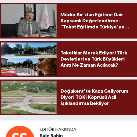
Müdür Kır'dan Eğitime Dair
Kapsamlı Değerlendirme:
"Tokat Eğitimde Türkiye'ye
Örnek Olmaya Devam Ediyor"
Tokatlılar Merak Ediyor! Türk
Devletleri ve Türk Büyükleri
Anıtı Ne Zaman Açılacak?
Doğukent’te Kaza Geliyorum
Diyor! TOKİ Köprüsü Acil
Işıklandırma Bekliyor
EDITÖR HAKKINDA
Şule Şahin