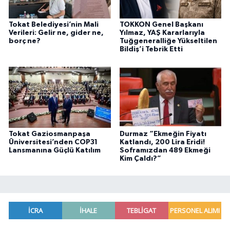
Tokat Belediyesi’nin Mali
TOKKON Genel Başkanı
Verileri: Gelir ne, gider ne,
Yılmaz, YAŞ Kararlarıyla
borç ne?
Tuğgeneralliğe Yükseltilen
Bildiş’i Tebrik Etti
Tokat Gaziosmanpaşa
Durmaz “Ekmeğin Fiyatı
Üniversitesi’nden COP31
Katlandı, 200 Lira Eridi!
Lansmanına Güçlü Katılım
Soframızdan 489 Ekmeği
Kim Çaldı?”