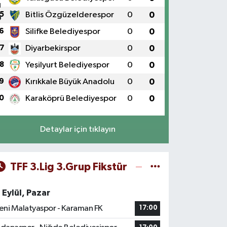
5
Bitlis Özgüzelderespor
0
0
6
Silifke Belediyespor
0
0
7
Diyarbekirspor
0
0
8
Yeşilyurt Belediyespor
0
0
9
Kırıkkale Büyük Anadolu
0
0
0
Karaköprü Belediyespor
0
0
Detaylar için tıklayın
TFF 3.Lig 3.Grup Fikstür
 Eylül, Pazar
eni Malatyaspor - Karaman FK
17:00