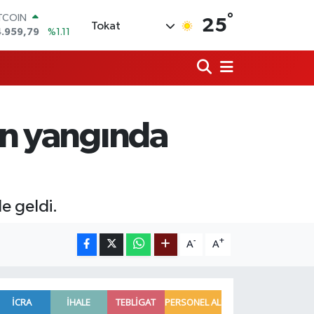
°
ITCOIN
25
Tokat
4.959,79
%1.11
OLAR
7,7436
%0.18
URO
5,2510
%0.32
ERLİN
,4811
%0.38
an yangında
RAM ALTIN
660.55
%0.03
ST100
.779
%-14
e geldi.
-
+
A
A