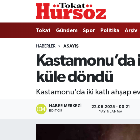
Tokat
Nöbetçi Eczaneler
Tokat
Gündem
Spor
Politika
Arşiv
Türkiye Gündemi
Hava Durumu
HABERLER
ASAYIŞ
Kastamonu’da ik
Gündem
Tokat Namaz Vakitleri
küle döndü
Asayiş
Trafik Durumu
Spor
Süper Lig Puan Durumu ve Fikstür
Kastamonu’da iki katlı ahşap ev
Politika
Tüm Manşetler
HABER MERKEZI
22.06.2025 - 00:21
EDITÖR
YAYINLANMA
Tokat Spor
Son Dakika Haberleri
Eğitim
Haber Arşivi