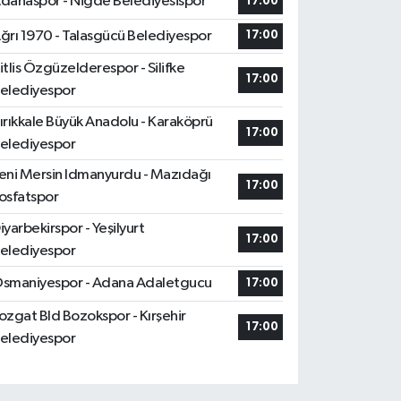
danaspor - Niğde Belediyesispor
17:00
ğrı 1970 - Talasgücü Belediyespor
17:00
itlis Özgüzelderespor - Silifke
17:00
elediyespor
ırıkkale Büyük Anadolu - Karaköprü
17:00
elediyespor
eni Mersin Idmanyurdu - Mazıdağı
17:00
osfatspor
iyarbekirspor - Yeşilyurt
17:00
elediyespor
smaniyespor - Adana Adaletgucu
17:00
ozgat Bld Bozokspor - Kırşehir
17:00
elediyespor