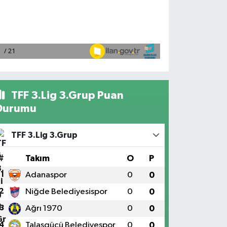
TFF 3.Lig 3.Grup Puan
Durumu
TFF 3.Lig 3.Grup
#
Takım
O
P
1
Adanaspor
0
0
2
Niğde Belediyesispor
0
0
3
Ağrı 1970
0
0
4
Talasgücü Belediyespor
0
0