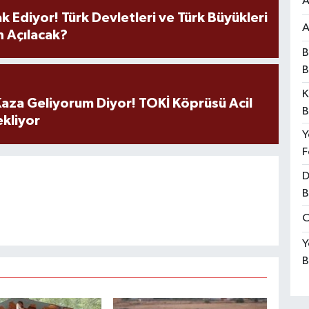
A
k Ediyor! Türk Devletleri ve Türk Büyükleri
A
 Açılacak?
B
B
K
aza Geliyorum Diyor! TOKİ Köprüsü Acil
B
ekliyor
Y
F
D
B
O
Y
B