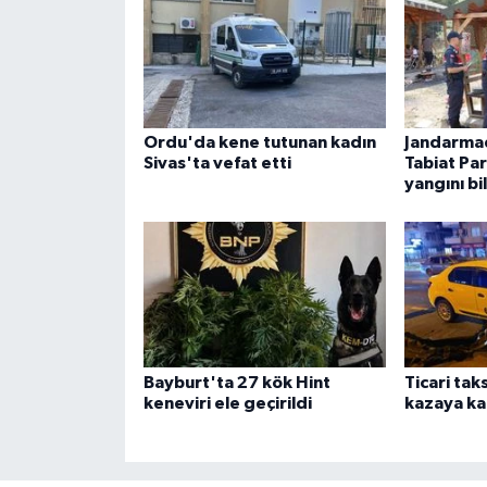
Ordu'da kene tutunan kadın
Jandarma
Sivas'ta vefat etti
Tabiat Pa
yangını bi
Bayburt'ta 27 kök Hint
Ticari tak
keneviri ele geçirildi
kazaya kar