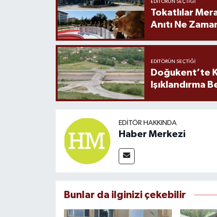
EDITÖRÜN SEÇTIĞI
Tokatlılar Mera
Anıtı Ne Zaman
EDITÖRÜN SEÇTIĞI
Doğukent’te K
Işıklandırma B
EDITÖR HAKKINDA
Haber Merkezi
Bunlar da ilginizi çekebilir