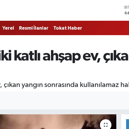
B
6
D
4
Yerel
Resmi İlanlar
Tokat Haber
E
5
ST
64
i katlı ahşap ev, çık
G
6
Bİ
13
, çıkan yangın sonrasında kullanılamaz hal