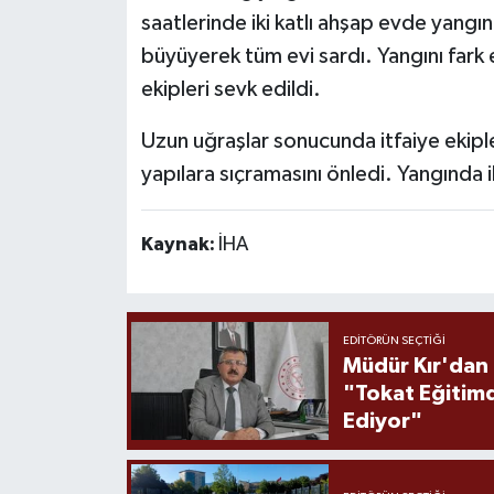
saatlerinde iki katlı ahşap evde yangın
büyüyerek tüm evi sardı. Yangını fark 
ekipleri sevk edildi.
Uzun uğraşlar sonucunda itfaiye ekipler
yapılara sıçramasını önledi. Yangında ik
Kaynak:
İHA
EDITÖRÜN SEÇTIĞI
Müdür Kır'dan
"Tokat Eğitim
Ediyor"