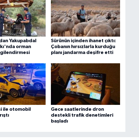
dan Yakupabdal
Sürünün içinden ihanet çıktı:
rkı'nda orman
Çobanın hırsızlarla kurduğu
lgilendirmesi
planı jandarma deşifre etti
si ile otomobil
Gece saatlerinde dron
ıştı
destekli trafik denetimleri
başladı