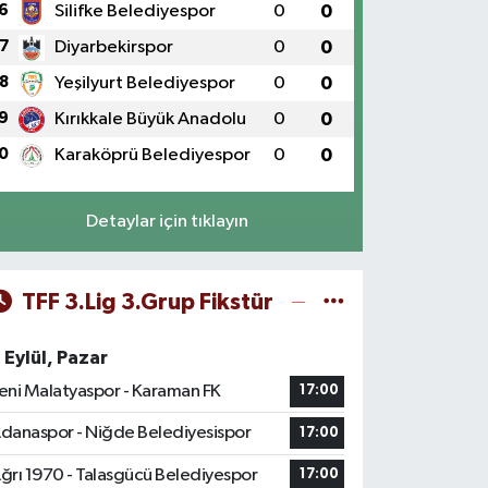
6
Silifke Belediyespor
0
0
7
Diyarbekirspor
0
0
8
Yeşilyurt Belediyespor
0
0
9
Kırıkkale Büyük Anadolu
0
0
0
Karaköprü Belediyespor
0
0
Detaylar için tıklayın
TFF 3.Lig 3.Grup Fikstür
 Eylül, Pazar
eni Malatyaspor - Karaman FK
17:00
danaspor - Niğde Belediyesispor
17:00
ğrı 1970 - Talasgücü Belediyespor
17:00