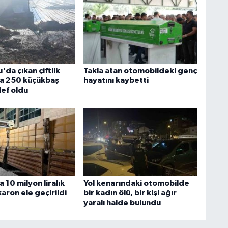
da çıkan çiftlik
Takla atan otomobildeki genç
a 250 küçükbaş
hayatını kaybetti
lef oldu
a 10 milyon liralık
Yol kenarındaki otomobilde
aron ele geçirildi
bir kadın ölü, bir kişi ağır
yaralı halde bulundu