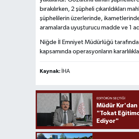
bırakılırken, 2 şüpheli çıkarıldıklar
şüphelilerin üzerlerinde, ikametlerinde
aramalarda uyuşturucu madde ve 1 ade
Niğde İl Emniyet Müdürlüğü tarafında
kapsamında operasyonların kararlılıkl
Kaynak:
İHA
EDITÖRÜN SEÇTIĞI
Müdür Kır'dan
"Tokat Eğitim
Ediyor"