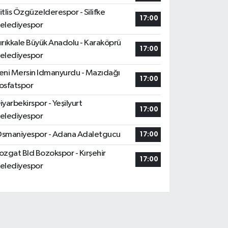
itlis Özgüzelderespor - Silifke
17:00
elediyespor
ırıkkale Büyük Anadolu - Karaköprü
17:00
elediyespor
eni Mersin Idmanyurdu - Mazıdağı
17:00
osfatspor
iyarbekirspor - Yeşilyurt
17:00
elediyespor
smaniyespor - Adana Adaletgucu
17:00
ozgat Bld Bozokspor - Kırşehir
17:00
elediyespor