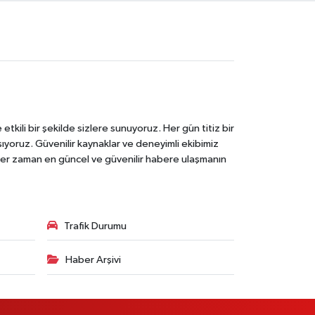
tkili bir şekilde sizlere sunuyoruz. Her gün titiz bir
laşıyoruz. Güvenilir kaynaklar ve deneyimli ekibimiz
e her zaman en güncel ve güvenilir habere ulaşmanın
Trafik Durumu
Haber Arşivi