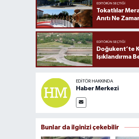
EDITÖRÜN SEÇTIĞI
Tokatlılar Mera
Anıtı Ne Zaman
EDITÖRÜN SEÇTIĞI
Doğukent’te K
Işıklandırma B
EDITÖR HAKKINDA
Haber Merkezi
Bunlar da ilginizi çekebilir