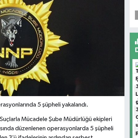
asyonlarında 5 şüpheli yakalandı.
Suçlarla Mücadele Şube Müdürlüğü ekipleri
rasında düzenlenen operasyonlarda 5 şüpheli
den 3’ü ifadelerinin ardından serbest