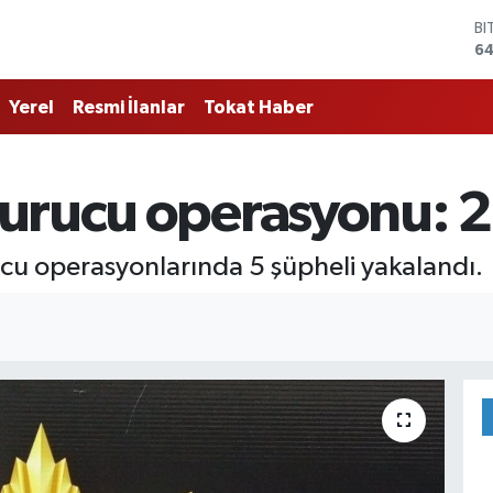
BI
64
D
47
Yerel
Resmi İlanlar
Tokat Haber
E
55
ST
64
urucu operasyonu: 2 k
GR
6
Bİ
u operasyonlarında 5 şüpheli yakalandı.
13