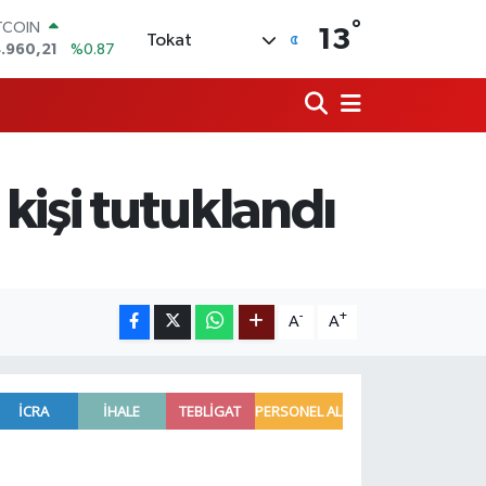
°
TCOIN
13
Tokat
.960,21
%0.87
OLAR
,7436
%0.18
URO
,2510
%0.32
ERLİN
,4811
%0.38
işi tutuklandı
AM ALTIN
660.55
%0.03
ST100
.779
%-14
-
+
A
A