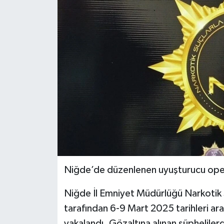
Ekonomi
Sağlık
Tokat Haber
Niğde’de düzenlenen uyuşturucu oper
Niğde İl Emniyet Müdürlüğü Narkotik 
tarafından 6-9 Mart 2025 tarihleri a
yakalandı. Gözaltına alınan şüpheliler