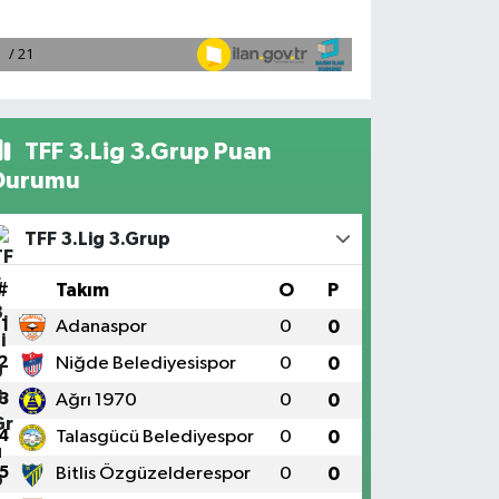
TFF 3.Lig 3.Grup Puan
Durumu
TFF 3.Lig 3.Grup
#
Takım
O
P
1
Adanaspor
0
0
2
Niğde Belediyesispor
0
0
3
Ağrı 1970
0
0
4
Talasgücü Belediyespor
0
0
5
Bitlis Özgüzelderespor
0
0