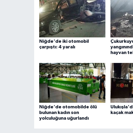
Niğde'de iki otomobil
Çukurkuyu'
çarpıştı: 4 yaralı
yangınınd
hayvan te
Niğde'de otomobilde ölü
Ulukışla'd
bulunan kadın son
kaçak mak
yolculuğuna uğurlandı