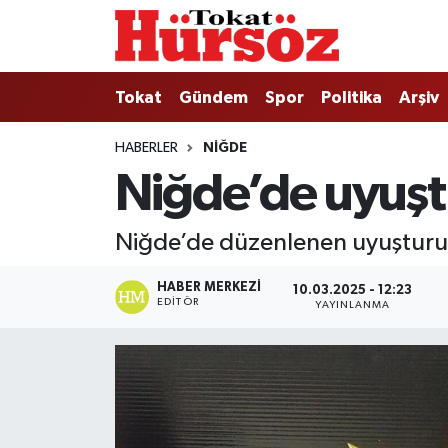
Tokat
Nöbetçi Eczaneler
Tokat
Gündem
Spor
Politika
Arşiv
Türkiye Gündemi
Hava Durumu
HABERLER
NIĞDE
Niğde’de uyuşt
Gündem
Tokat Namaz Vakitleri
Asayiş
Trafik Durumu
Niğde’de düzenlenen uyuşturuc
Spor
Süper Lig Puan Durumu ve Fikstür
HABER MERKEZI
10.03.2025 - 12:23
EDITÖR
YAYINLANMA
Politika
Tüm Manşetler
Tokat Spor
Son Dakika Haberleri
Eğitim
Haber Arşivi