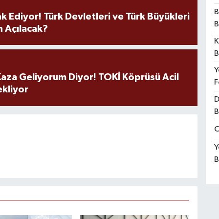
B
k Ediyor! Türk Devletleri ve Türk Büyükleri
B
 Açılacak?
K
B
Y
aza Geliyorum Diyor! TOKİ Köprüsü Acil
F
ekliyor
D
B
O
Y
B