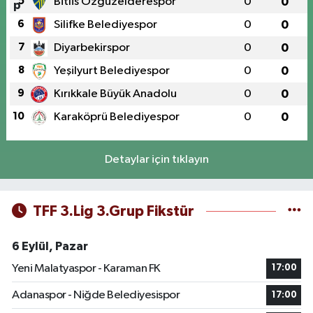
5
Bitlis Özgüzelderespor
0
0
6
Silifke Belediyespor
0
0
7
Diyarbekirspor
0
0
8
Yeşilyurt Belediyespor
0
0
9
Kırıkkale Büyük Anadolu
0
0
10
Karaköprü Belediyespor
0
0
Detaylar için tıklayın
TFF 3.Lig 3.Grup Fikstür
6 Eylül, Pazar
Yeni Malatyaspor - Karaman FK
17:00
Adanaspor - Niğde Belediyesispor
17:00