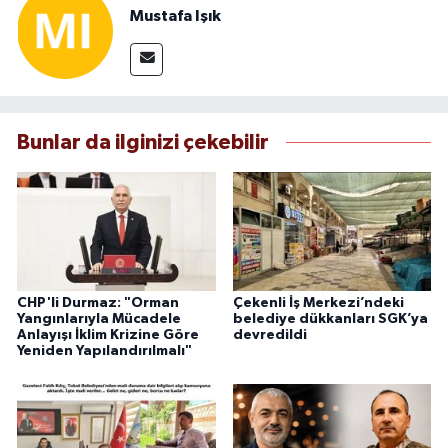
Mustafa Işık
Bunlar da ilginizi çekebilir
CHP'li Durmaz: "Orman
Çekenli İş Merkezi’ndeki
Yangınlarıyla Mücadele
belediye dükkanları SGK’ya
Anlayışı İklim Krizine Göre
devredildi
Yeniden Yapılandırılmalı"