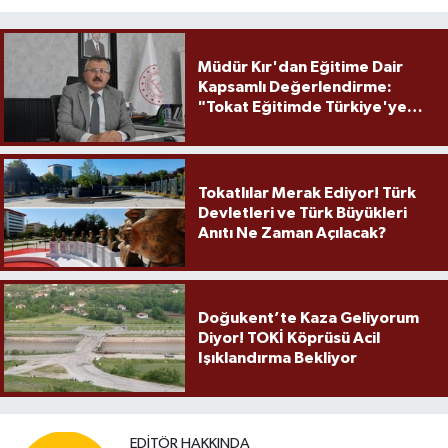
Müdür Kır'dan Eğitime Dair
Kapsamlı Değerlendirme:
"Tokat Eğitimde Türkiye'ye
Örnek Olmaya Devam Ediyor"
Tokatlılar Merak Ediyor! Türk
Devletleri ve Türk Büyükleri
Anıtı Ne Zaman Açılacak?
Doğukent’te Kaza Geliyorum
Diyor! TOKİ Köprüsü Acil
Işıklandırma Bekliyor
EDITÖR HAKKINDA