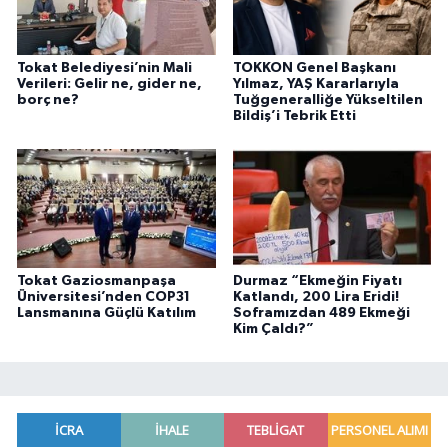
Tokat Belediyesi’nin Mali
TOKKON Genel Başkanı
Verileri: Gelir ne, gider ne,
Yılmaz, YAŞ Kararlarıyla
borç ne?
Tuğgeneralliğe Yükseltilen
Bildiş’i Tebrik Etti
Tokat Gaziosmanpaşa
Durmaz “Ekmeğin Fiyatı
Üniversitesi’nden COP31
Katlandı, 200 Lira Eridi!
Lansmanına Güçlü Katılım
Soframızdan 489 Ekmeği
Kim Çaldı?”