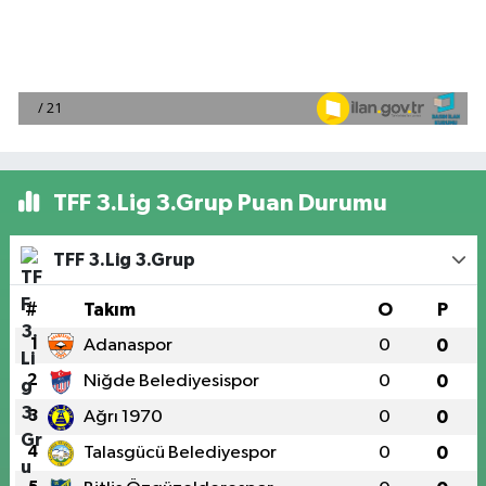
TFF 3.Lig 3.Grup Puan Durumu
TFF 3.Lig 3.Grup
#
Takım
O
P
1
Adanaspor
0
0
2
Niğde Belediyesispor
0
0
3
Ağrı 1970
0
0
4
Talasgücü Belediyespor
0
0