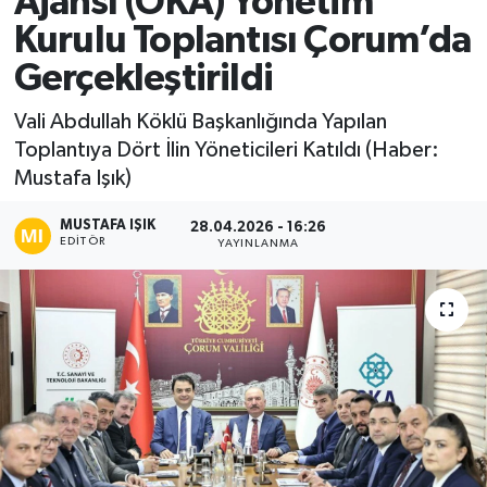
Ajansı (OKA) Yönetim
Kurulu Toplantısı Çorum’da
Ekonomi
Gerçekleştirildi
Sağlık
Vali Abdullah Köklü Başkanlığında Yapılan
Toplantıya Dört İlin Yöneticileri Katıldı (Haber:
Tokat Haber
Mustafa Işık)
MUSTAFA IŞIK
28.04.2026 - 16:26
EDITÖR
YAYINLANMA