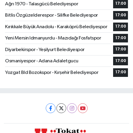
Ağrı 1970 - Talasgücü Belediyespor
17:00
Bitlis Özgüzelderespor - Silifke Belediyespor
17:00
Kırıkkale Büyük Anadolu - Karaköprü Belediyespor
17:00
Yeni Mersin Idmanyurdu - Mazıdağı Fosfatspor
17:00
Diyarbekirspor - Yeşilyurt Belediyespor
17:00
Osmaniyespor - Adana Adaletgucu
17:00
Yozgat Bld Bozokspor - Kırşehir Belediyespor
17:00