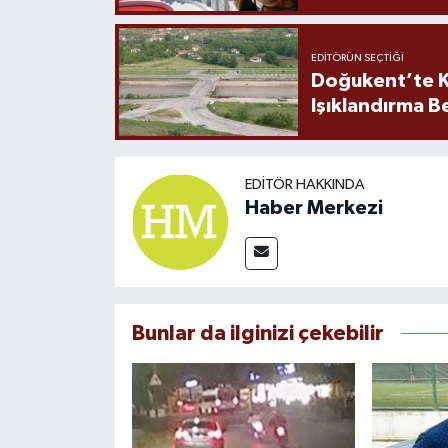
EDITÖRÜN SEÇTIĞI
Doğukent’te K
Işıklandırma B
EDITÖR HAKKINDA
Haber Merkezi
Bunlar da ilginizi çekebilir