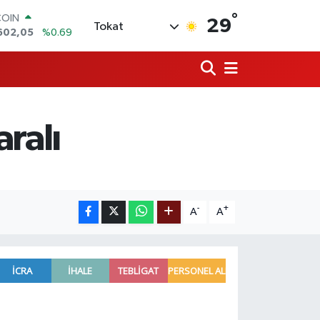
°
COIN
29
Tokat
602,05
%0.69
LAR
5986
%0.06
RO
0700
%0.1
RLİN
2438
%0.21
aralı
M ALTIN
8.23
%0.39
T100
768
%48
-
+
A
A