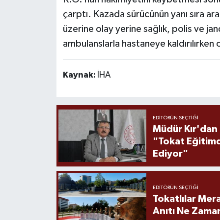
çarptı. Kazada sürücünün yanı sıra ar
üzerine olay yerine sağlık, polis ve jan
ambulanslarla hastaneye kaldırılırken ol
Kaynak:
İHA
EDITÖRÜN SEÇTIĞI
Müdür Kır'dan
"Tokat Eğitim
Ediyor"
EDITÖRÜN SEÇTIĞI
Tokatlılar Mera
Anıtı Ne Zaman