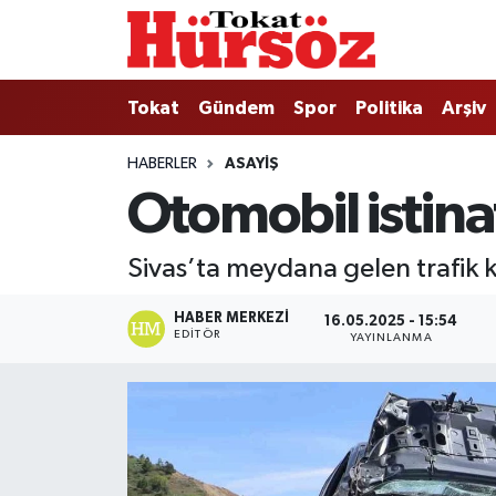
Tokat
Nöbetçi Eczaneler
Tokat
Gündem
Spor
Politika
Arşiv
Türkiye Gündemi
Hava Durumu
HABERLER
ASAYIŞ
Otomobil istinat
Gündem
Tokat Namaz Vakitleri
Asayiş
Trafik Durumu
Sivas’ta meydana gelen trafik k
Spor
Süper Lig Puan Durumu ve Fikstür
HABER MERKEZI
16.05.2025 - 15:54
EDITÖR
YAYINLANMA
Politika
Tüm Manşetler
Tokat Spor
Son Dakika Haberleri
Eğitim
Haber Arşivi