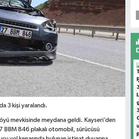
a 3 kişi yaralandı.
i köyü mevkisinde meydana geldi. Kayseri’den
 27 BBM 846 plakalı otomobil, sürücüsü
cu yol kenarında bulunan istinat duvarına