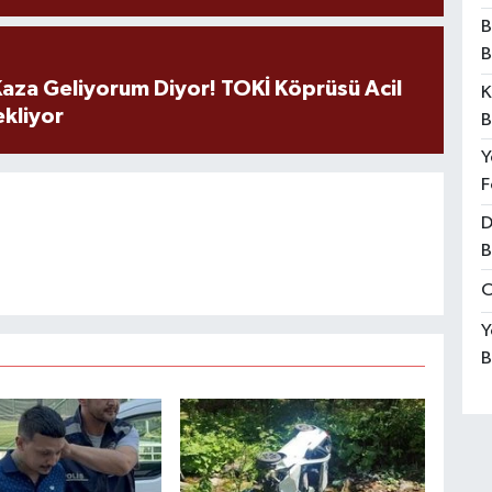
B
B
aza Geliyorum Diyor! TOKİ Köprüsü Acil
K
ekliyor
B
Y
F
D
B
O
Y
B