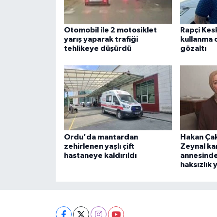
Otomobil ile 2 motosiklet
Rapçi Kesk
yarış yaparak trafiği
kullanma 
tehlikeye düşürdü
gözaltı
Ordu'da mantardan
Hakan Çak
zehirlenen yaşlı çift
Zeynal ka
hastaneye kaldırıldı
annesind
haksızlık y