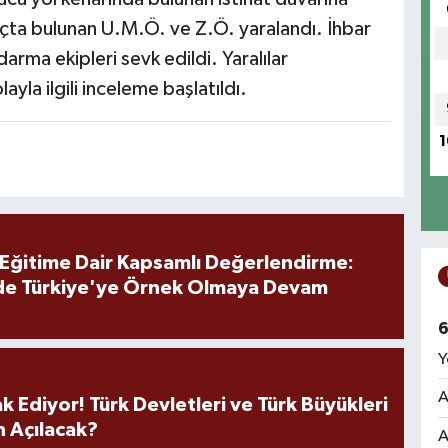
açta bulunan U.M.Ö. ve Z.Ö. yaralandı. İhbar
darma ekipleri sevk edildi. Yaralılar
ayla ilgili inceleme başlatıldı.
1
 Eğitime Dair Kapsamlı Değerlendirme:
de Türkiye'ye Örnek Olmaya Devam
6
Y
A
k Ediyor! Türk Devletleri ve Türk Büyükleri
 Açılacak?
A