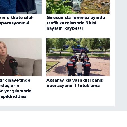
in'e klipte silah
Giresun'da Temmuz ayında
operasyonu: 4
trafik kazalarında 6 kişi
hayatını kaybetti
ır cinayetinde
Aksaray'da yasa dışı bahis
rdeşlerin
operasyonu: 1 tutuklama
en yargılamada
apıldı iddiası