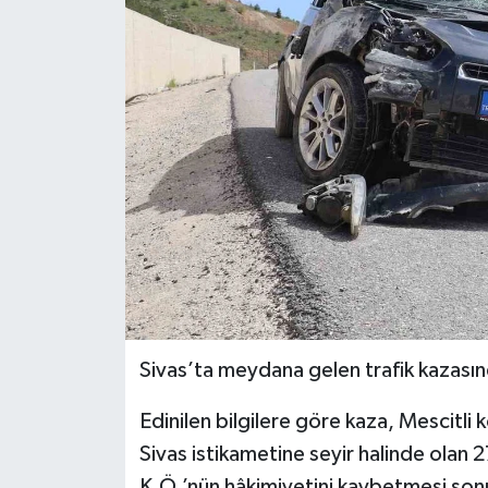
Ekonomi
Sağlık
Tokat Haber
Sivas’ta meydana gelen trafik kazasınd
Edinilen bilgilere göre kaza, Mescitl
Sivas istikametine seyir halinde olan
K.Ö.’nün hâkimiyetini kaybetmesi sonu