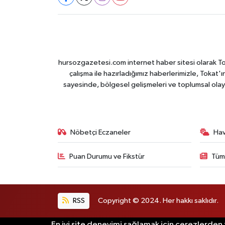
hursozgazetesi.com internet haber sitesi olarak Tokat
çalışma ile hazırladığımız haberlerimizle, Tokat'ın
sayesinde, bölgesel gelişmeleri ve toplumsal olayl
Nöbetçi Eczaneler
Ha
Puan Durumu ve Fikstür
Tüm
RSS
Copyright © 2024. Her hakkı saklıdır.
En iyi site deneyimi sağlamak için çerezlerden f