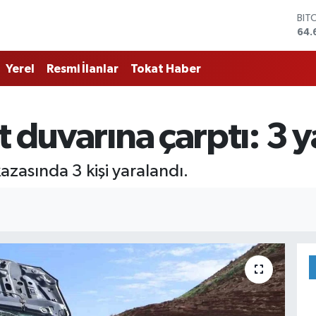
BIT
64.
DO
47,
Yerel
Resmi İlanlar
Tokat Haber
EU
55,
STE
64,
 duvarına çarptı: 3 y
GRA
651
BİS
azasında 3 kişi yaralandı.
13.