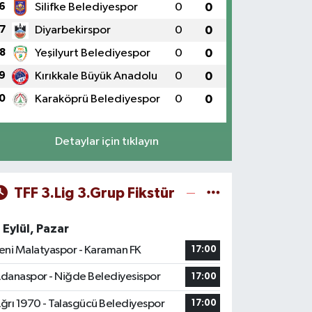
6
Silifke Belediyespor
0
0
7
Diyarbekirspor
0
0
8
Yeşilyurt Belediyespor
0
0
9
Kırıkkale Büyük Anadolu
0
0
0
Karaköprü Belediyespor
0
0
Detaylar için tıklayın
TFF 3.Lig 3.Grup Fikstür
 Eylül, Pazar
eni Malatyaspor - Karaman FK
17:00
danaspor - Niğde Belediyesispor
17:00
ğrı 1970 - Talasgücü Belediyespor
17:00