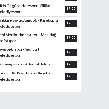
itlis Özgüzelderespor - Silifke
17:00
elediyespor
ırıkkale Büyük Anadolu - Karaköprü
17:00
elediyespor
eni Mersin Idmanyurdu - Mazıdağı
17:00
osfatspor
iyarbekirspor - Yeşilyurt
17:00
elediyespor
smaniyespor - Adana Adaletgucu
17:00
ozgat Bld Bozokspor - Kırşehir
17:00
elediyespor