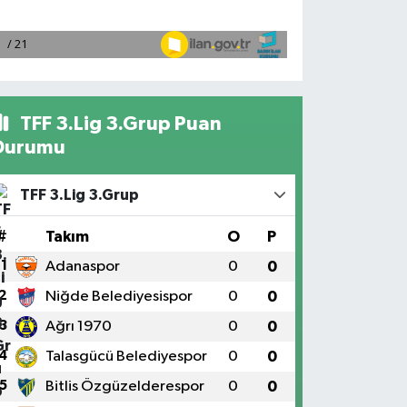
TFF 3.Lig 3.Grup Puan
Durumu
TFF 3.Lig 3.Grup
#
Takım
O
P
1
Adanaspor
0
0
2
Niğde Belediyesispor
0
0
3
Ağrı 1970
0
0
4
Talasgücü Belediyespor
0
0
5
Bitlis Özgüzelderespor
0
0