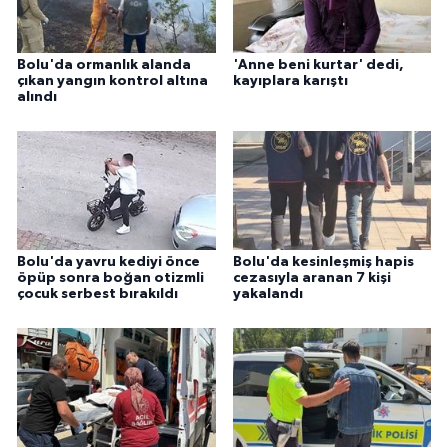
Bolu'da ormanlık alanda
'Anne beni kurtar' dedi,
çıkan yangın kontrol altına
kayıplara karıştı
alındı
Bolu'da yavru kediyi önce
Bolu'da kesinleşmiş hapis
öpüp sonra boğan otizmli
cezasıyla aranan 7 kişi
çocuk serbest bırakıldı
yakalandı