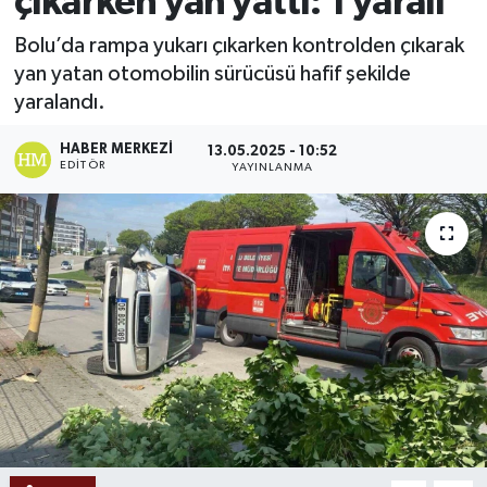
çıkarken yan yattı: 1 yaralı
Ekonomi
Bolu’da rampa yukarı çıkarken kontrolden çıkarak
yan yatan otomobilin sürücüsü hafif şekilde
Sağlık
yaralandı.
Tokat Haber
HABER MERKEZI
13.05.2025 - 10:52
EDITÖR
YAYINLANMA