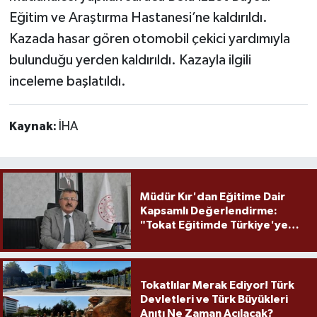
Eğitim ve Araştırma Hastanesi’ne kaldırıldı.
Kazada hasar gören otomobil çekici yardımıyla
bulunduğu yerden kaldırıldı. Kazayla ilgili
inceleme başlatıldı.
Kaynak:
İHA
Müdür Kır'dan Eğitime Dair
Kapsamlı Değerlendirme:
"Tokat Eğitimde Türkiye'ye
Örnek Olmaya Devam Ediyor"
Tokatlılar Merak Ediyor! Türk
Devletleri ve Türk Büyükleri
Anıtı Ne Zaman Açılacak?