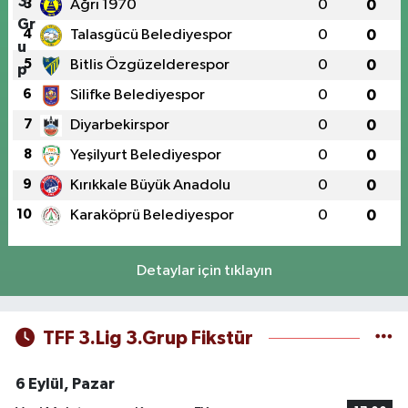
3
Ağrı 1970
0
0
4
Talasgücü Belediyespor
0
0
5
Bitlis Özgüzelderespor
0
0
6
Silifke Belediyespor
0
0
7
Diyarbekirspor
0
0
8
Yeşilyurt Belediyespor
0
0
9
Kırıkkale Büyük Anadolu
0
0
10
Karaköprü Belediyespor
0
0
Detaylar için tıklayın
TFF 3.Lig 3.Grup Fikstür
6 Eylül, Pazar