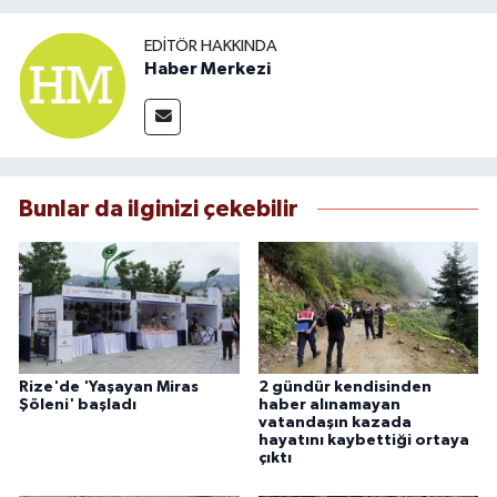
EDITÖR HAKKINDA
Haber Merkezi
Bunlar da ilginizi çekebilir
Rize'de 'Yaşayan Miras
2 gündür kendisinden
Şöleni' başladı
haber alınamayan
vatandaşın kazada
hayatını kaybettiği ortaya
çıktı