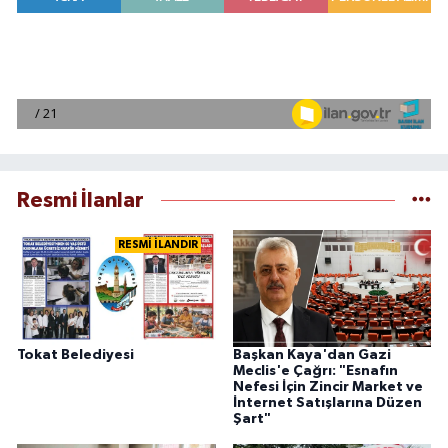
Resmi İlanlar
RESMİ İLANDIR
Tokat Belediyesi
Başkan Kaya'dan Gazi
Meclis'e Çağrı: "Esnafın
Nefesi İçin Zincir Market ve
İnternet Satışlarına Düzen
Şart"