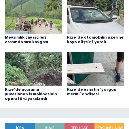
Mevsimlik çay işçileri
Rize'de otomobilin üzerine
arasında sıra kavgası
kaya düştü: 1 yaralı
Rize'de uçuruma
Rize'de esnafın 'yorgun
yuvarlanan iş makinesinin
mermi' endişesi
operatörü yaralandı