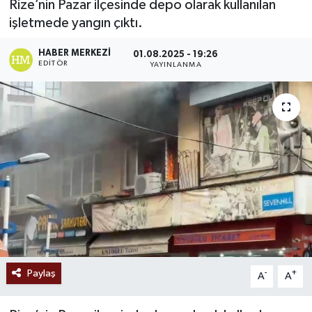
Rize’nin Pazar ilçesinde depo olarak kullanılan
işletmede yangın çıktı.
Ekonomi
HABER MERKEZI
01.08.2025 - 19:26
Sağlık
EDITÖR
YAYINLANMA
Tokat Haber
Paylaş
-
+
A
A