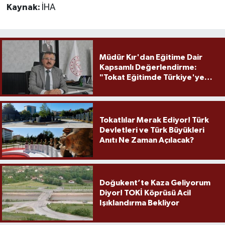
Kaynak:
İHA
Müdür Kır'dan Eğitime Dair
Kapsamlı Değerlendirme:
"Tokat Eğitimde Türkiye'ye
Örnek Olmaya Devam Ediyor"
Tokatlılar Merak Ediyor! Türk
Devletleri ve Türk Büyükleri
Anıtı Ne Zaman Açılacak?
Doğukent’te Kaza Geliyorum
Diyor! TOKİ Köprüsü Acil
Işıklandırma Bekliyor