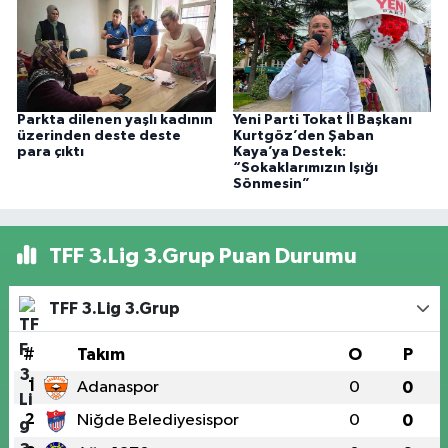
Parkta dilenen yaşlı kadının
Yeni Parti Tokat İl Başkanı
üzerinden deste deste
Kurtgöz’den Şaban
para çıktı
Kaya’ya Destek:
“Sokaklarımızın Işığı
Sönmesin”
TFF 3.Lig 3.Grup Puan Durumu
TFF 3.Lig 3.Grup
#
Takım
O
P
1
Adanaspor
0
0
2
Niğde Belediyesispor
0
0