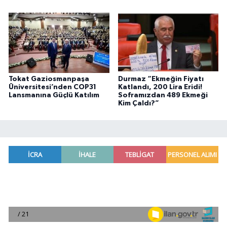
Tokat Gaziosmanpaşa
Durmaz “Ekmeğin Fiyatı
Üniversitesi’nden COP31
Katlandı, 200 Lira Eridi!
Lansmanına Güçlü Katılım
Soframızdan 489 Ekmeği
Kim Çaldı?”