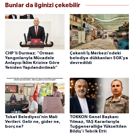
Bunlar da ilginizi çekebilir
CHP'li Durmaz: "Orman
Çekenli İş Merkezi’ndeki
Yangınlarıyla Mücadele
belediye dükkanları SGK’ya
Anlayışı İklim Krizine Göre
devredildi
Yeniden Yapılandırılmalı"
Tokat Belediyesi’nin Mali
TOKKON Genel Başkanı
Verileri: Gelir ne, gider ne,
Yılmaz, YAŞ Kararlarıyla
borç ne?
Tuğgeneralliğe Yükseltilen
Bildiş’i Tebrik Etti