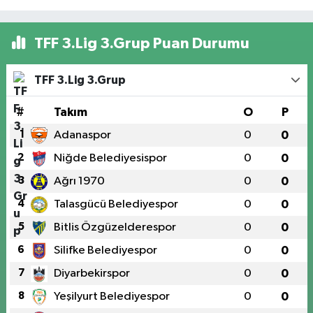
TFF 3.Lig 3.Grup Puan Durumu
TFF 3.Lig 3.Grup
#
Takım
O
P
1
Adanaspor
0
0
2
Niğde Belediyesispor
0
0
3
Ağrı 1970
0
0
4
Talasgücü Belediyespor
0
0
5
Bitlis Özgüzelderespor
0
0
6
Silifke Belediyespor
0
0
7
Diyarbekirspor
0
0
8
Yeşilyurt Belediyespor
0
0