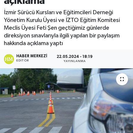
açıklama
Ekonomi
İzmir Sürücü Kursları ve Eğitimcileri Derneği
Yönetim Kurulu Üyesi ve İZTO Eğitim Komitesi
Sağlık
Meclis Üyesi Feti Şen geçtiğimiz günlerde
direksiyon sınavlarıyla ilgili yapılan bir paylaşım
Tokat Haber
hakkında açıklama yaptı
HABER MERKEZI
22.05.2024 - 18:19
EDITÖR
YAYINLANMA