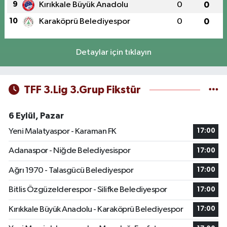
9
Kırıkkale Büyük Anadolu
0
0
10
Karaköprü Belediyespor
0
0
Detaylar için tıklayın
TFF 3.Lig 3.Grup Fikstür
6 Eylül, Pazar
Yeni Malatyaspor - Karaman FK
17:00
Adanaspor - Niğde Belediyesispor
17:00
Ağrı 1970 - Talasgücü Belediyespor
17:00
Bitlis Özgüzelderespor - Silifke Belediyespor
17:00
Kırıkkale Büyük Anadolu - Karaköprü Belediyespor
17:00