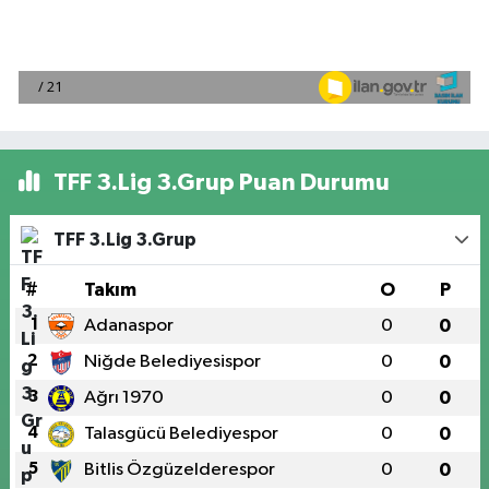
TFF 3.Lig 3.Grup Puan Durumu
TFF 3.Lig 3.Grup
#
Takım
O
P
1
Adanaspor
0
0
2
Niğde Belediyesispor
0
0
3
Ağrı 1970
0
0
4
Talasgücü Belediyespor
0
0
5
Bitlis Özgüzelderespor
0
0