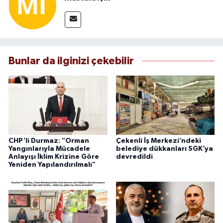
Bunlar da ilginizi çekebilir
CHP'li Durmaz: "Orman
Çekenli İş Merkezi’ndeki
Yangınlarıyla Mücadele
belediye dükkanları SGK’ya
Anlayışı İklim Krizine Göre
devredildi
Yeniden Yapılandırılmalı"