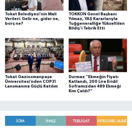
Tokat Belediyesi’nin Mali
TOKKON Genel Başkanı
Verileri: Gelir ne, gider ne,
Yılmaz, YAŞ Kararlarıyla
borç ne?
Tuğgeneralliğe Yükseltilen
Bildiş’i Tebrik Etti
Tokat Gaziosmanpaşa
Durmaz “Ekmeğin Fiyatı
Üniversitesi’nden COP31
Katlandı, 200 Lira Eridi!
Lansmanına Güçlü Katılım
Soframızdan 489 Ekmeği
Kim Çaldı?”