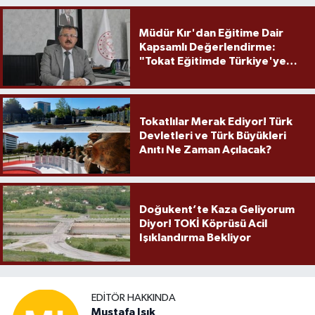
Müdür Kır'dan Eğitime Dair
Kapsamlı Değerlendirme:
"Tokat Eğitimde Türkiye'ye
Örnek Olmaya Devam Ediyor"
Tokatlılar Merak Ediyor! Türk
Devletleri ve Türk Büyükleri
Anıtı Ne Zaman Açılacak?
Doğukent’te Kaza Geliyorum
Diyor! TOKİ Köprüsü Acil
Işıklandırma Bekliyor
EDITÖR HAKKINDA
Mustafa Işık