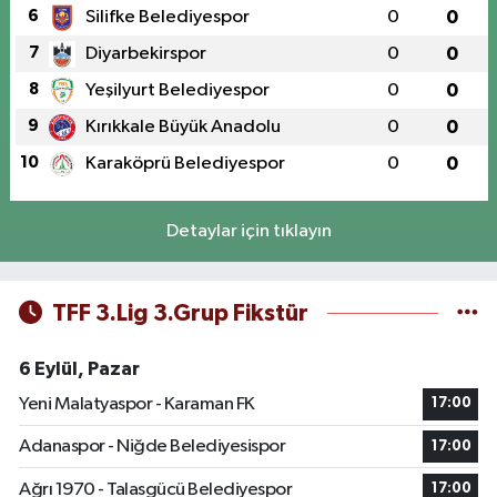
6
Silifke Belediyespor
0
0
7
Diyarbekirspor
0
0
8
Yeşilyurt Belediyespor
0
0
9
Kırıkkale Büyük Anadolu
0
0
10
Karaköprü Belediyespor
0
0
Detaylar için tıklayın
TFF 3.Lig 3.Grup Fikstür
6 Eylül, Pazar
Yeni Malatyaspor - Karaman FK
17:00
Adanaspor - Niğde Belediyesispor
17:00
Ağrı 1970 - Talasgücü Belediyespor
17:00