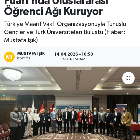
Fuarı’nda Uluslararası
Öğrenci Ağı Kuruyor
Ekonomi
Türkiye Maarif Vakfı Organizasyonuyla Tunuslu
Sağlık
Gençler ve Türk Üniversiteleri Buluştu (Haber:
Mustafa Işık)
Tokat Haber
MUSTAFA IŞIK
14.04.2026 - 10:50
EDITÖR
YAYINLANMA