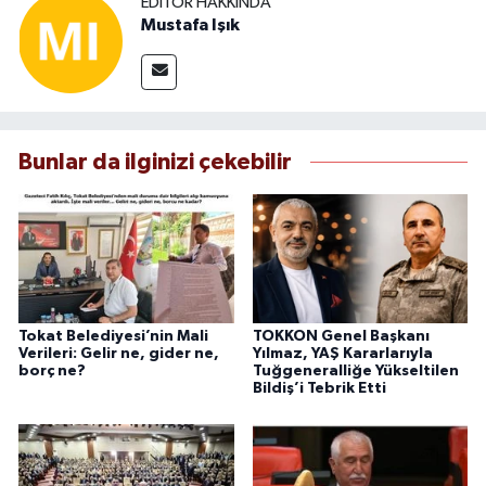
EDITÖR HAKKINDA
Mustafa Işık
Bunlar da ilginizi çekebilir
Tokat Belediyesi’nin Mali
TOKKON Genel Başkanı
Verileri: Gelir ne, gider ne,
Yılmaz, YAŞ Kararlarıyla
borç ne?
Tuğgeneralliğe Yükseltilen
Bildiş’i Tebrik Etti