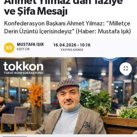
Ahmet Yılmaz’dan Taziye
ve Şifa Mesajı
Ekonomi
Konfederasyon Başkanı Ahmet Yılmaz: “Milletçe
Sağlık
Derin Üzüntü İçerisindeyiz" (Haber: Mustafa Işık)
Tokat Haber
MUSTAFA IŞIK
16.04.2026 - 10:16
EDITÖR
YAYINLANMA