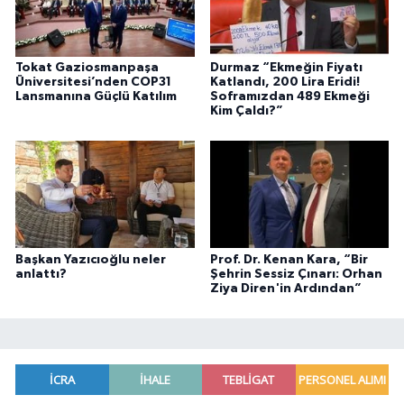
Tokat Gaziosmanpaşa
Durmaz “Ekmeğin Fiyatı
Üniversitesi’nden COP31
Katlandı, 200 Lira Eridi!
Lansmanına Güçlü Katılım
Soframızdan 489 Ekmeği
Kim Çaldı?”
Başkan Yazıcıoğlu neler
Prof. Dr. Kenan Kara, “Bir
anlattı?
Şehrin Sessiz Çınarı: Orhan
Ziya Diren'in Ardından”