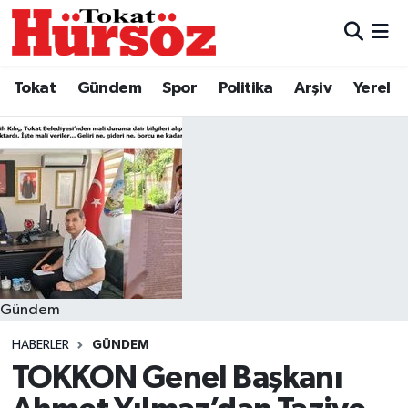
Tokat
Nöbetçi Eczaneler
Tokat
Gündem
Spor
Politika
Arşiv
Yerel
Türkiye Gündemi
Hava Durumu
Gündem
Tokat Namaz Vakitleri
Asayiş
Trafik Durumu
Spor
Süper Lig Puan Durumu ve Fikstür
Politika
Tüm Manşetler
Gündem
HABERLER
GÜNDEM
Tokat Spor
Son Dakika Haberleri
TOKKON Genel Başkanı
Eğitim
Haber Arşivi