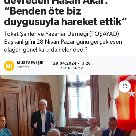
devreden Hasan Akar:
“Benden öte biz
Ekonomi
duygusuyla hareket ettik”
Sağlık
Tokat Şairler ve Yazarlar Derneği (TOŞAYAD)
Başkanlığı’nı 28 Nisan Pazar günü gerçekleşen
Tokat Haber
olağan genel kurulda neler dedi?
MUSTAFA IŞIK
29.04.2024 - 13:26
EDITÖR
YAYINLANMA