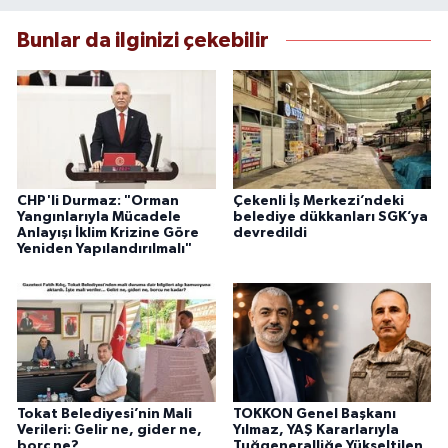
Bunlar da ilginizi çekebilir
CHP'li Durmaz: "Orman
Çekenli İş Merkezi’ndeki
Yangınlarıyla Mücadele
belediye dükkanları SGK’ya
Anlayışı İklim Krizine Göre
devredildi
Yeniden Yapılandırılmalı"
Tokat Belediyesi’nin Mali
TOKKON Genel Başkanı
Verileri: Gelir ne, gider ne,
Yılmaz, YAŞ Kararlarıyla
borç ne?
Tuğgeneralliğe Yükseltilen