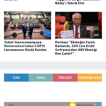
Bildiş’i Tebrik Etti
Tokat Gaziosmanpaşa
Durmaz “Ekmeğin Fiyatı
Üniversitesi’nden COP31
Katlandı, 200 Lira Eridi!
Lansmanına Güçlü Katılım
Soframızdan 489 Ekmeği
Kim Çaldı?”