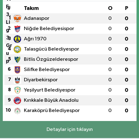
#
Takım
O
P
1
Adanaspor
0
0
2
Niğde Belediyesispor
0
0
3
Ağrı 1970
0
0
4
Talasgücü Belediyespor
0
0
5
Bitlis Özgüzelderespor
0
0
6
Silifke Belediyespor
0
0
7
Diyarbekirspor
0
0
8
Yeşilyurt Belediyespor
0
0
9
Kırıkkale Büyük Anadolu
0
0
10
Karaköprü Belediyespor
0
0
Detaylar için tıklayın