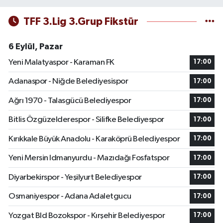
TFF 3.Lig 3.Grup Fikstür
6 Eylül, Pazar
Yeni Malatyaspor - Karaman FK
17:00
Adanaspor - Niğde Belediyesispor
17:00
Ağrı 1970 - Talasgücü Belediyespor
17:00
Bitlis Özgüzelderespor - Silifke Belediyespor
17:00
Kırıkkale Büyük Anadolu - Karaköprü Belediyespor
17:00
Yeni Mersin Idmanyurdu - Mazıdağı Fosfatspor
17:00
Diyarbekirspor - Yeşilyurt Belediyespor
17:00
Osmaniyespor - Adana Adaletgucu
17:00
Yozgat Bld Bozokspor - Kırşehir Belediyespor
17:00