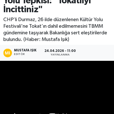
Yolu Tepkisi: "Tokatlıyı
İncittiniz"
Ekonomi
CHP’li Durmaz, 26 ilde düzenlenen Kültür Yolu
Sağlık
Festivali'ne Tokat’ın dahil edilmemesini TBMM
gündemine taşıyarak Bakanlığa sert eleştirilerde
Tokat Haber
bulundu. (Haber: Mustafa Işık)
MUSTAFA IŞIK
24.04.2026 - 11:00
EDITÖR
YAYINLANMA