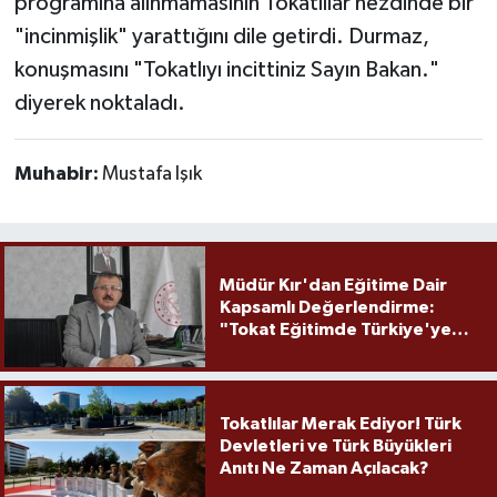
programına alınmamasının Tokatlılar nezdinde bir
"incinmişlik" yarattığını dile getirdi. Durmaz,
konuşmasını "Tokatlıyı incittiniz Sayın Bakan."
diyerek noktaladı.
Muhabir:
Mustafa Işık
Müdür Kır'dan Eğitime Dair
Kapsamlı Değerlendirme:
"Tokat Eğitimde Türkiye'ye
Örnek Olmaya Devam Ediyor"
Tokatlılar Merak Ediyor! Türk
Devletleri ve Türk Büyükleri
Anıtı Ne Zaman Açılacak?