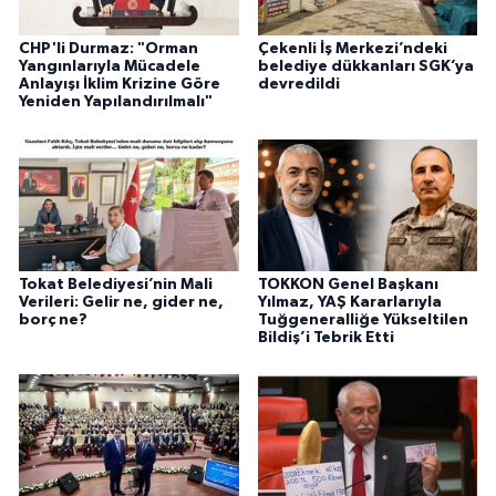
CHP'li Durmaz: "Orman
Çekenli İş Merkezi’ndeki
Yangınlarıyla Mücadele
belediye dükkanları SGK’ya
Anlayışı İklim Krizine Göre
devredildi
Yeniden Yapılandırılmalı"
Tokat Belediyesi’nin Mali
TOKKON Genel Başkanı
Verileri: Gelir ne, gider ne,
Yılmaz, YAŞ Kararlarıyla
borç ne?
Tuğgeneralliğe Yükseltilen
Bildiş’i Tebrik Etti