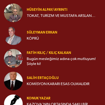
HÜSEYIN ALPAY/AYRINTI
TOKAT, TURİZM VE MUSTAFA ARSLAN…
SÜLEYMAN ERKAN
KÖPRÜ
FATIH KILIÇ / KILIÇ KALKAN
Bugün mesleğimiz adına çok mutluyum!
Şöyle ki!
SALIH ERTAÇOĞLU
KOMİSYON KARARI ESAS OLMALIDIR
KONUK YAZAR
KAZOVA'NIN ORTASINDA SAKLI BİR