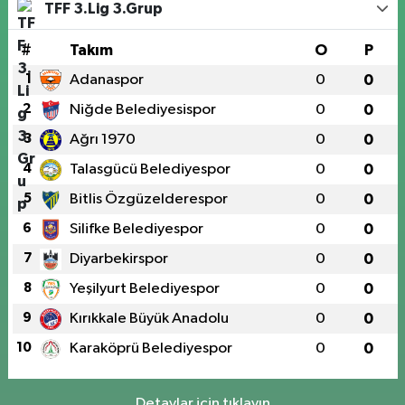
TFF 3.Lig 3.Grup
#
Takım
O
P
1
Adanaspor
0
0
2
Niğde Belediyesispor
0
0
3
Ağrı 1970
0
0
4
Talasgücü Belediyespor
0
0
5
Bitlis Özgüzelderespor
0
0
6
Silifke Belediyespor
0
0
7
Diyarbekirspor
0
0
8
Yeşilyurt Belediyespor
0
0
9
Kırıkkale Büyük Anadolu
0
0
10
Karaköprü Belediyespor
0
0
Detaylar için tıklayın