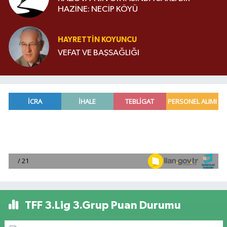
HAZİNE: NECİP KÖYÜ
HAYRETTIN KOYUNCU
VEFAT VE BAŞSAĞLIĞI
TFF 3.Lig 3.Grup Puan Durumu