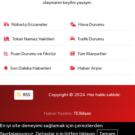
ulaşmanın keyfini yaşayın.
Nöbetçi Eczaneler
Hava Durumu
Tokat Namaz Vakitleri
Trafik Durumu
Puan Durumu ve Fikstür
Tüm Manşetler
Son Dakika Haberleri
Haber Arşivi
RSS
Copyright © 2024. Her hakkı saklıdır.
Haber Yazılımı:
TE Bilişim
En iyi site deneyimi sağlamak için çerezlerden
faydalanıyoruz. Detaylar için lütfen tıklayın.
Tamam