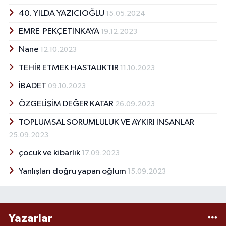
40. YILDA YAZICIOĞLU
15.05.2024
EMRE PEKÇETİNKAYA
19.12.2023
Nane
12.10.2023
TEHİR ETMEK HASTALIKTIR
11.10.2023
İBADET
09.10.2023
ÖZGELİŞİM DEĞER KATAR
26.09.2023
TOPLUMSAL SORUMLULUK VE AYKIRI İNSANLAR
25.09.2023
çocuk ve kibarlık
17.09.2023
Yanlışları doğru yapan oğlum
15.09.2023
Yazarlar