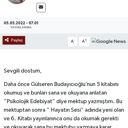
Ekonomi
05.05.2022 - 07:01
Sağlık
YAYINLANMA
Tokat Haber
Paylaş
-
+
A
A
Sevgili dostum,
Daha önce Gülseren Budayıcıoğlu’nun 5 kitabını
okumuş ve bunları sana ve okuyana anlatan
“Psikolojik Edebiyat” diye mektup yazmıştım. Bu
mektuptan sonra “ Hayatın Sesi” adında yeni olan
ve 6. Kitabı yayınlanınca onu da okumak gerekti
ve okuyarak sana bu mektubu yazmaya karar