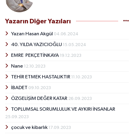
Yazarın Diğer Yazıları
Yazarı Hasan Akgül
04.06.2024
40. YILDA YAZICIOĞLU
15.05.2024
EMRE PEKÇETİNKAYA
19.12.2023
Nane
12.10.2023
TEHİR ETMEK HASTALIKTIR
11.10.2023
İBADET
09.10.2023
ÖZGELİŞİM DEĞER KATAR
26.09.2023
TOPLUMSAL SORUMLULUK VE AYKIRI İNSANLAR
25.09.2023
çocuk ve kibarlık
17.09.2023