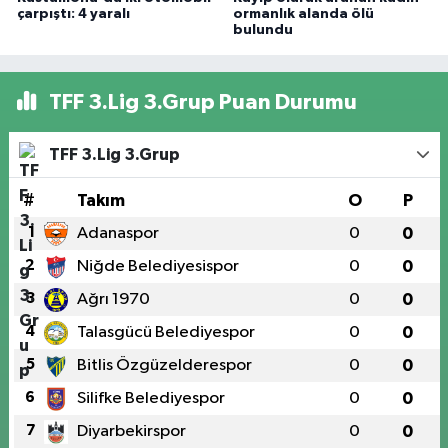
çarpıştı: 4 yaralı
ormanlık alanda ölü
bulundu
TFF 3.Lig 3.Grup Puan Durumu
TFF 3.Lig 3.Grup
#
Takım
O
P
1
Adanaspor
0
0
2
Niğde Belediyesispor
0
0
3
Ağrı 1970
0
0
4
Talasgücü Belediyespor
0
0
5
Bitlis Özgüzelderespor
0
0
6
Silifke Belediyespor
0
0
7
Diyarbekirspor
0
0