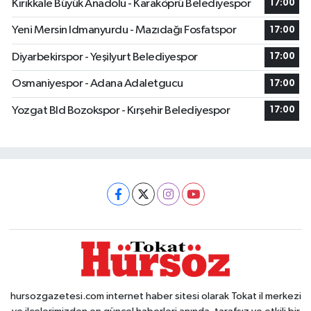
Kırıkkale Büyük Anadolu - Karaköprü Belediyespor
17:00
Yeni Mersin Idmanyurdu - Mazıdağı Fosfatspor
17:00
Diyarbekirspor - Yeşilyurt Belediyespor
17:00
Osmaniyespor - Adana Adaletgucu
17:00
Yozgat Bld Bozokspor - Kırşehir Belediyespor
17:00
hursozgazetesi.com internet haber sitesi olarak Tokat il merkezi