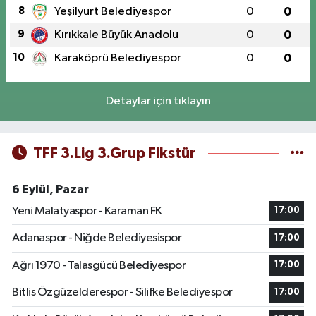
8
Yeşilyurt Belediyespor
0
0
9
Kırıkkale Büyük Anadolu
0
0
10
Karaköprü Belediyespor
0
0
Detaylar için tıklayın
TFF 3.Lig 3.Grup Fikstür
6 Eylül, Pazar
Yeni Malatyaspor - Karaman FK
17:00
Adanaspor - Niğde Belediyesispor
17:00
Ağrı 1970 - Talasgücü Belediyespor
17:00
Bitlis Özgüzelderespor - Silifke Belediyespor
17:00