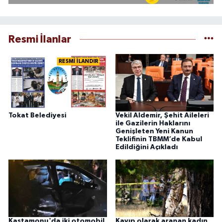
Resmi İlanlar
RESMİ İLANDIR
Tokat Belediyesi
Vekil Aldemir, Şehit Aileleri
ile Gazilerin Haklarını
Genişleten Yeni Kanun
Teklifinin TBMM’de Kabul
Edildiğini Açıkladı
Kastamonu'da iki otomobil
Kayıp olarak aranan kadın