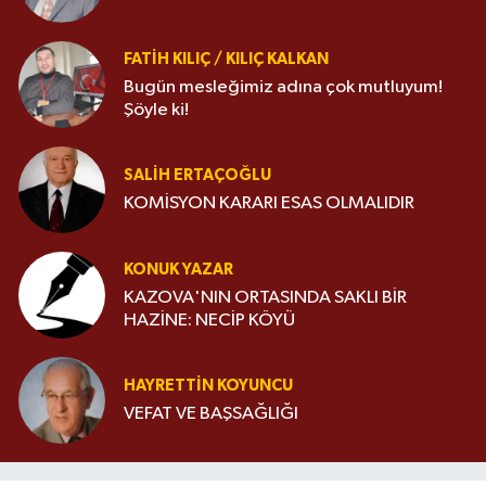
FATIH KILIÇ / KILIÇ KALKAN
Bugün mesleğimiz adına çok mutluyum!
Şöyle ki!
SALIH ERTAÇOĞLU
KOMİSYON KARARI ESAS OLMALIDIR
KONUK YAZAR
KAZOVA'NIN ORTASINDA SAKLI BİR
HAZİNE: NECİP KÖYÜ
HAYRETTIN KOYUNCU
VEFAT VE BAŞSAĞLIĞI