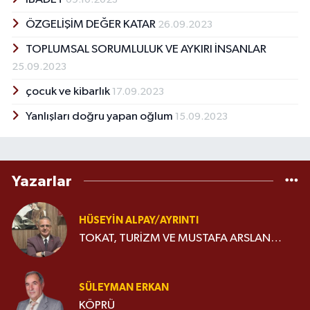
ÖZGELİŞİM DEĞER KATAR
26.09.2023
TOPLUMSAL SORUMLULUK VE AYKIRI İNSANLAR
25.09.2023
çocuk ve kibarlık
17.09.2023
Yanlışları doğru yapan oğlum
15.09.2023
Yazarlar
HÜSEYIN ALPAY/AYRINTI
TOKAT, TURİZM VE MUSTAFA ARSLAN…
SÜLEYMAN ERKAN
KÖPRÜ