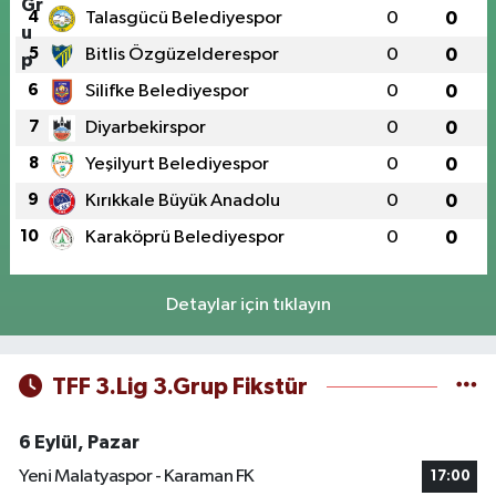
4
Talasgücü Belediyespor
0
0
5
Bitlis Özgüzelderespor
0
0
6
Silifke Belediyespor
0
0
7
Diyarbekirspor
0
0
8
Yeşilyurt Belediyespor
0
0
9
Kırıkkale Büyük Anadolu
0
0
10
Karaköprü Belediyespor
0
0
Detaylar için tıklayın
TFF 3.Lig 3.Grup Fikstür
6 Eylül, Pazar
Yeni Malatyaspor - Karaman FK
17:00