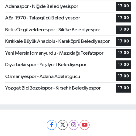
Adanaspor - Niğde Belediyesispor
17:00
Ağrı 1970 - Talasgücü Belediyespor
17:00
Bitlis Özgüzelderespor - Silifke Belediyespor
17:00
Kırıkkale Büyük Anadolu - Karaköprü Belediyespor
17:00
Yeni Mersin Idmanyurdu - Mazıdağı Fosfatspor
17:00
Diyarbekirspor - Yeşilyurt Belediyespor
17:00
Osmaniyespor - Adana Adaletgucu
17:00
Yozgat Bld Bozokspor - Kırşehir Belediyespor
17:00