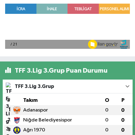
TFF 3.Lig 3.Grup Puan Durumu
TFF 3.Lig 3.Grup
#
Takım
O
P
1
Adanaspor
0
0
2
Niğde Belediyesispor
0
0
3
Ağrı 1970
0
0