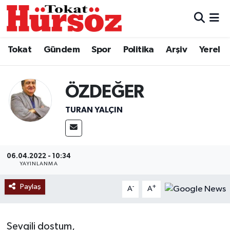
Tokat
Nöbetçi Eczaneler
Tokat
Gündem
Spor
Politika
Arşiv
Yerel
Türkiye Gündemi
Hava Durumu
ÖZDEĞER
Gündem
Tokat Namaz Vakitleri
TURAN YALÇIN
Asayiş
Trafik Durumu
Spor
Süper Lig Puan Durumu ve Fikstür
06.04.2022 - 10:34
YAYINLANMA
Politika
Tüm Manşetler
Paylaş
-
+
A
A
Tokat Spor
Son Dakika Haberleri
Eğitim
Haber Arşivi
Sevgili dostum,