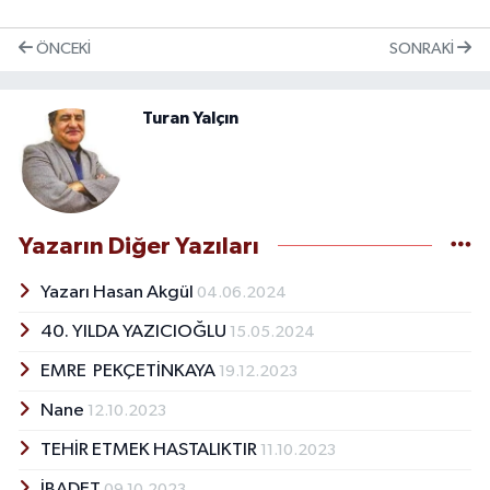
ÖNCEKI
SONRAKI
Turan Yalçın
Yazarın Diğer Yazıları
Yazarı Hasan Akgül
04.06.2024
40. YILDA YAZICIOĞLU
15.05.2024
EMRE PEKÇETİNKAYA
19.12.2023
Nane
12.10.2023
TEHİR ETMEK HASTALIKTIR
11.10.2023
İBADET
09.10.2023