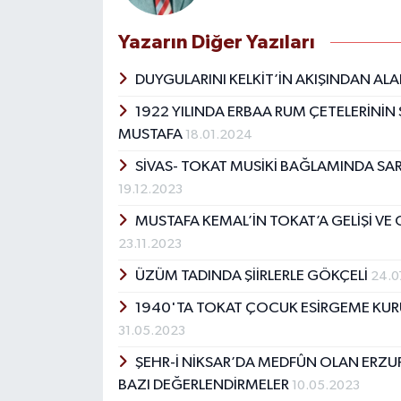
Yazarın Diğer Yazıları
DUYGULARINI KELKİT’İN AKIŞINDAN ALA
1922 YILINDA ERBAA RUM ÇETELERİNİN Ş
MUSTAFA
18.01.2024
SİVAS- TOKAT MUSİKİ BAĞLAMINDA S
19.12.2023
MUSTAFA KEMAL’İN TOKAT’A GELİŞİ VE 
23.11.2023
ÜZÜM TADINDA ŞİİRLERLE GÖKÇELİ
24.0
1940'TA TOKAT ÇOCUK ESİRGEME KURU
31.05.2023
ŞEHR-İ NİKSAR’DA MEDFÛN OLAN ERZU
BAZI DEĞERLENDİRMELER
10.05.2023