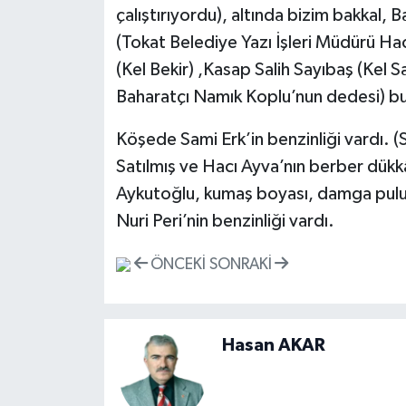
çalıştırıyordu), altında bizim bakka
(Tokat Belediye Yazı İşleri Müdürü Ha
(Kel Bekir) ,Kasap Salih Sayıbaş (Kel Sa
Baharatçı Namık Koplu’nun dedesi) b
Köşede Sami Erk’in benzinliği vardı. (
Satılmış ve Hacı Ayva’nın berber dükkâ
Aykutoğlu, kumaş boyası, damga pulu 
Nuri Peri’nin benzinliği vardı.
ÖNCEKI
SONRAKI
Hasan AKAR