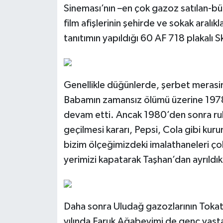
Sineması’nın –en çok gazoz satılan-büf
film afişlerinin şehirde ve sokak aralı
tanıtımın yapıldığı 60 AF 718 plakalı 
Genellikle düğünlerde, şerbet merasim
Babamın zamansız ölümü üzerine 1978
devam etti. Ancak 1980’den sonra ru
geçilmesi kararı, Pepsi, Cola gibi kur
bizim ölçeğimizdeki imalathaneleri çok
yerimizi kapatarak Taşhan’dan ayrıldık
Daha sonra Uludağ gazozlarının Tokat b
yılında Faruk Ağabeyimi de genç yaşta 