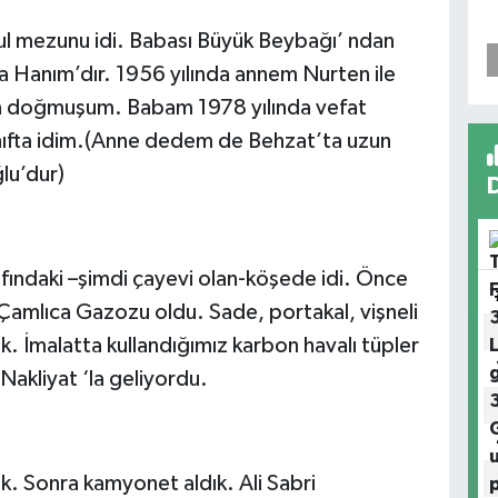
l mezunu idi. Babası Büyük Beybağı’ ndan
ka Hanım’dır. 1956 yılında annem Nurten ile
n doğmuşum. Babam 1978 yılında vefat
ınıfta idim.(Anne dedem de Behzat’ta uzun
lu’dur)
fındaki –şimdi çayevi olan-köşede idi. Önce
Çamlıca Gazozu oldu. Sade, portakal, vişneli
k. İmalatta kullandığımız karbon havalı tüpler
Nakliyat ‘la geliyordu.
k. Sonra kamyonet aldık. Ali Sabri