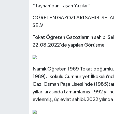
“Taşhan’dan Taşan Yazılar”
Ekonomi
ÖĞRETEN GAZOZLARI SAHİBİ SEL
Sağlık
SELVİ
Tokat Haber
Tokat Öğreten Gazozlarının sahibi Se
22.08.2022’de yapılan Görüşme
Namık Öğreten 1969 Tokat doğumlu. 
1989).İlkokulu Cumhuriyet İlkokulu’nd
Gazi Osman Paşa Lisesi’nde (1985)tam
yılları arasında tamamlamış.1992 yılı
evlenmiş, üç evlat sahibi.2022 yılınd