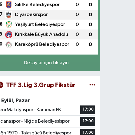
6
Silifke Belediyespor
0
0
7
Diyarbekirspor
0
0
8
Yeşilyurt Belediyespor
0
0
9
Kırıkkale Büyük Anadolu
0
0
0
Karaköprü Belediyespor
0
0
Detaylar için tıklayın
TFF 3.Lig 3.Grup Fikstür
 Eylül, Pazar
eni Malatyaspor - Karaman FK
17:00
danaspor - Niğde Belediyesispor
17:00
ğrı 1970 - Talasgücü Belediyespor
17:00