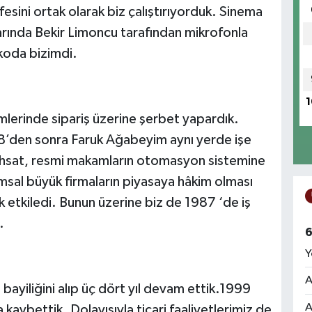
esini ortak olarak biz çalıştırıyorduk. Sinema
klarında Bekir Limoncu tarafından mikrofonla
Skoda bizimdi.
1
lerinde sipariş üzerine şerbet yapardık.
’den sonra Faruk Ağabeyim aynı yerde işe
hsat, resmi makamların otomasyon sistemine
umsal büyük firmaların piyasaya hâkim olması
 etkiledi. Bunun üzerine biz de 1987 ‘de iş
.
6
Y
A
ayiliğini alıp üç dört yıl devam ettik.1999
A
kaybettik. Dolayısıyla ticari faaliyetlerimiz de