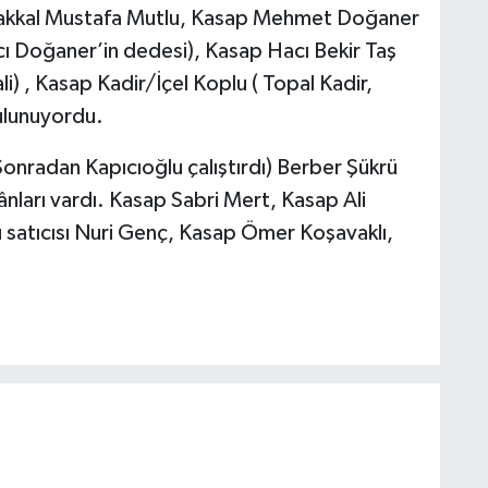
l, Bakkal Mustafa Mutlu, Kasap Mehmet Doğaner
cı Doğaner’in dedesi), Kasap Hacı Bekir Taş
li) , Kasap Kadir/İçel Koplu ( Topal Kadir,
ulunuyordu.
Sonradan Kapıcıoğlu çalıştırdı) Berber Şükrü
nları vardı. Kasap Sabri Mert, Kasap Ali
satıcısı Nuri Genç, Kasap Ömer Koşavaklı,