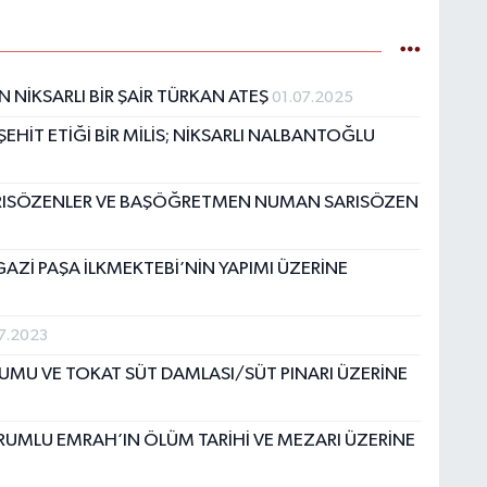
N NİKSARLI BİR ŞAİR TÜRKAN ATEŞ
01.07.2025
EHİT ETİĞİ BİR MİLİS; NİKSARLI NALBANTOĞLU
ARISÖZENLER VE BAŞÖĞRETMEN NUMAN SARISÖZEN
GAZİ PAŞA İLKMEKTEBİ’NİN YAPIMI ÜZERİNE
7.2023
MU VE TOKAT SÜT DAMLASI/SÜT PINARI ÜZERİNE
RUMLU EMRAH’IN ÖLÜM TARİHİ VE MEZARI ÜZERİNE