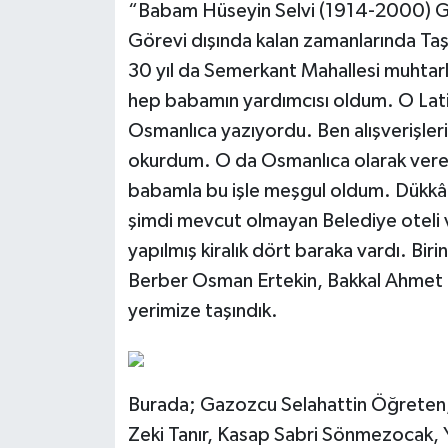
“Babam Hüseyin Selvi (1914-2000) Ga
Görevi dışında kalan zamanlarında Taşh
30 yıl da Semerkant Mahallesi muhtarlığı
hep babamın yardımcısı oldum. O Latin 
Osmanlıca yazıyordu. Ben alışverişleri
okurdum. O da Osmanlıca olarak veresi
babamla bu işle meşgul oldum. Dükkân
şimdi mevcut olmayan Belediye oteli v
yapılmış kiralık dört baraka vardı. Bi
Berber Osman Ertekin, Bakkal Ahmet 
yerimize taşındık.
Burada; Gazozcu Selahattin Öğreten
Zeki Tanır, Kasap Sabri Sönmezocak,