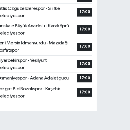
itlis Özgüzelderespor - Silifke
17:00
elediyespor
ırıkkale Büyük Anadolu - Karaköprü
17:00
elediyespor
eni Mersin Idmanyurdu - Mazıdağı
17:00
osfatspor
iyarbekirspor - Yeşilyurt
17:00
elediyespor
smaniyespor - Adana Adaletgucu
17:00
ozgat Bld Bozokspor - Kırşehir
17:00
elediyespor