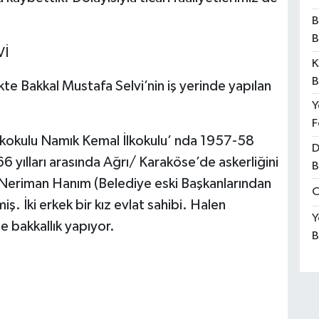
B
B
Vİ
K
B
ikte Bakkal Mustafa Selvi’nin iş yerinde yapılan
Y
F
lkokulu Namık Kemal İlkokulu’ nda 1957-58
D
yılları arasında Ağrı/ Karaköse’de askerliğini
B
 Neriman Hanım (Belediye eski Başkanlarından
O
iş. İki erkek bir kız evlat sahibi. Halen
Y
de bakkallık yapıyor.
B