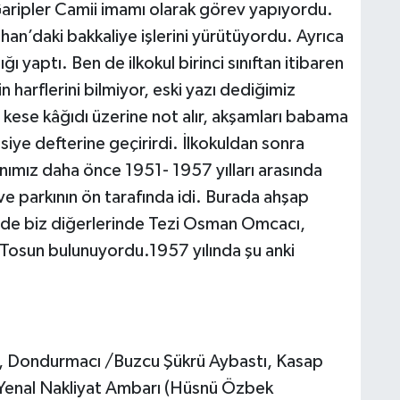
ripler Camii imamı olarak görev yapıyordu.
an’daki bakkaliye işlerini yürütüyordu. Ayrıca
 yaptı. Ben de ilkokul birinci sınıftan itibaren
harflerini bilmiyor, eski yazı dediğimiz
 kese kâğıdı üzerine not alır, akşamları babama
ye defterine geçirirdi. İlkokuldan sonra
ımız daha önce 1951- 1957 yılları arasında
e parkının ön tarafında idi. Burada ahşap
rinde biz diğerlerinde Tezi Osman Omcacı,
Tosun bulunuyordu.1957 yılında şu anki
, Dondurmacı /Buzcu Şükrü Aybastı, Kasap
 Yenal Nakliyat Ambarı (Hüsnü Özbek