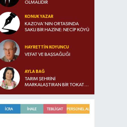
OLMALIDIR
KONUK YAZAR
KAZOVA'NIN ORTASINDA
SAKLI BİR HAZİNE: NECİP KÖYÜ
HAYRETTIN KOYUNCU
VEFAT VE BAŞSAĞLIĞI
AYLA BAĞ
TARIM ŞEHRİNİ
MARKALAŞTIRAN BİR TOKATLI:
ORHAN ZİYA DİREN