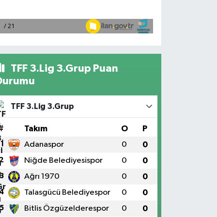
TFF 3.Lig 3.Grup Puan
Durumu
TFF 3.Lig 3.Grup
#
Takım
O
P
1
Adanaspor
0
0
2
Niğde Belediyesispor
0
0
3
Ağrı 1970
0
0
4
Talasgücü Belediyespor
0
0
5
Bitlis Özgüzelderespor
0
0