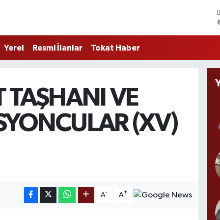
Yerel
Resmi İlanlar
Tokat Haber
 TAŞHANI VE
SYONCULAR (XV)
-
+
A
A