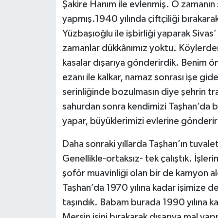
Şakire Hanım ile evlenmiş. O zamanın şa
yapmış.1940 yılında çiftçiliği bırakar
Yüzbaşıoğlu ile işbirliği yaparak Siv
zamanlar dükkânımız yoktu. Köylerden
kasalar dışarıya gönderirdik. Benim 
ezanı ile kalkar, namaz sonrası işe g
serinliğinde bozulmasın diye şehrin tr
sahurdan sonra kendimizi Taşhan’da bul
yapar, büyüklerimizi evlerine gönderir
Daha sonraki yıllarda Taşhan’ın tuvalet
Genellikle-ortaksız- tek çalıştık. İşler
şoför muavinliği olan bir de kamyon a
Taşhan’da 1970 yılına kadar işimize d
taşındık. Babam burada 1990 yılına k
Mersin işini bırakarak dışarıya mal ya