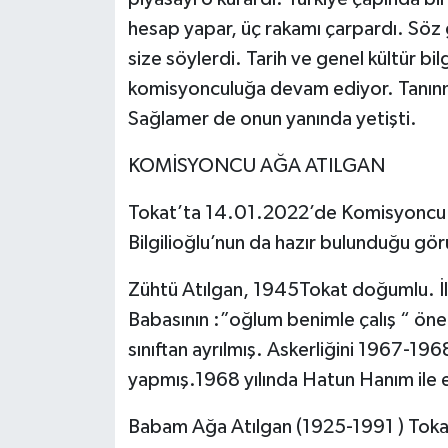
hesap yapar, üç rakamı çarpardı. Söz g
size söylerdi. Tarih ve genel kültür bil
komisyonculuğa devam ediyor. Tanınm
Sağlamer de onun yanında yetişti.
KOMİSYONCU AĞA ATILGAN
Tokat’ta 14.01.2022’de Komisyoncu Ağ
Bilgilioğlu’nun da hazır bulunduğu gö
Zühtü Atılgan, 1945Tokat doğumlu. İl
Babasının :”oğlum benimle çalış “ öne
sınıftan ayrılmış. Askerliğini 1967-196
yapmış.1968 yılında Hatun Hanım ile e
Babam Ağa Atılgan (1925-1991 ) Tok