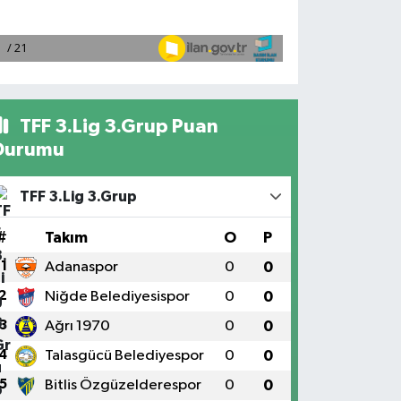
TFF 3.Lig 3.Grup Puan
Durumu
TFF 3.Lig 3.Grup
#
Takım
O
P
1
Adanaspor
0
0
2
Niğde Belediyesispor
0
0
3
Ağrı 1970
0
0
4
Talasgücü Belediyespor
0
0
5
Bitlis Özgüzelderespor
0
0