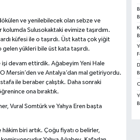
B
B
ökülen ve yenilebilecek olan sebze ve
K
 kolumda Sulusokaktaki evimize taşırdım.
B
rdı küfesi ile o taşırdı. Üst katta çok yiğit
Y
elen yükleri bile üst kata taşırdı.
F
işi devam ettirdik. Ağabeyim Yeni Hale
D
 O Mersin’den ve Antalya’dan mal getiriyordu.
B
tafa ile beraber çalıştık. Daha sonraki
O
ğrenince ona bıraktık.
Y
B
amer, Vural Somtürk ve Yahya Eren başta
âkim biri artık. Çoğu fiyatı o belirler,
bir komisyoncudur Yahya Ağabey. Kafadan