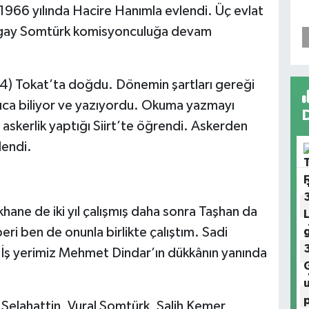
.1966 yılında Hacire Hanımla evlendi. Üç evlat
Tugay Somtürk komisyonculuğa devam
) Tokat’ta doğdu. Dönemin şartları gereği
ıca biliyor ve yazıyordu. Okuma yazmayı
n askerlik yaptığı Siirt’te öğrendi. Askerden
lendi.
ne de iki yıl çalışmış daha sonra Taşhan da
i ben de onunla birlikte çalıştım. Sadi
. İş yerimiz Mehmet Dindar’ın dükkânın yanında
Selahattin, Vural Somtürk ,Salih Kemer,