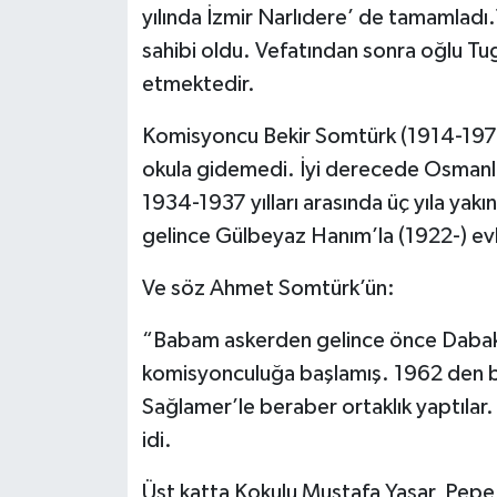
yılında İzmir Narlıdere’ de tamamladı
sahibi oldu. Vefatından sonra oğlu 
etmektedir.
Komisyoncu Bekir Somtürk (1914-1974
okula gidemedi. İyi derecede Osmanl
1934-1937 yılları arasında üç yıla yakı
gelince Gülbeyaz Hanım’la (1922-) ev
Ve söz Ahmet Somtürk’ün:
“Babam askerden gelince önce Dabakha
komisyonculuğa başlamış. 1962 den ber
Sağlamer’le beraber ortaklık yaptılar
idi.
Üst katta Kokulu Mustafa Yaşar, Pepe 