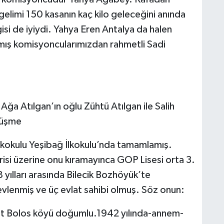
elimi 150 kasanın kaç kilo geleceğini anında
gisi de iyiydi. Yahya Eren Antalya da halen
ış komisyoncularımızdan rahmetli Sadi
a Atılgan’ın oğlu Zühtü Atılgan ile Salih
rüşme
kokulu Yeşibağ İlkokulu’nda tamamlamış.
risi üzerine onu kıramayınca GOP Lisesi orta 3.
8 yılları arasında Bilecik Bozhöyük’te
vlenmiş ve üç evlat sahibi olmuş. Söz onun:
at Bolos köyü doğumlu.1942 yılında-annem-