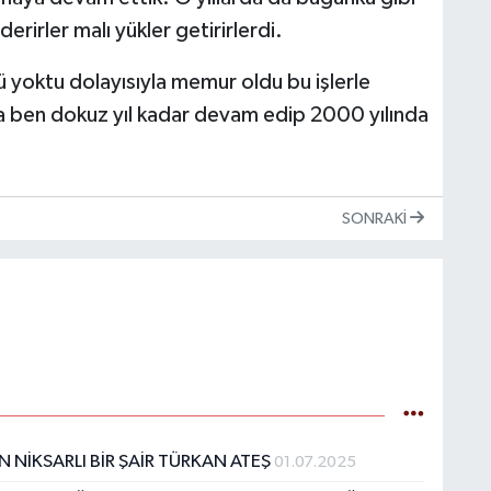
erirler malı yükler getirirlerdi.
ü yoktu dolayısıyla memur oldu bu işlerle
a ben dokuz yıl kadar devam edip 2000 yılında
.
SONRAKI
N NİKSARLI BİR ŞAİR TÜRKAN ATEŞ
01.07.2025