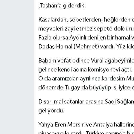
,Taşhan’a giderdik.
Kasalardan, sepetlerden, heğlerden d
meyveleri zayi etmez sepete doldurur
Fazla olursa Aydınlı denilen bir hamal va
Dadaş Hamal (Mehmet) vardı. Yüz kilo g
Babam vefat edince Vural ağabeyimle 
gelince kendi adına komisyonevi açtı.
O da aramızdan ayrılınca kardeşim Mus
dönemde Tugay da büyüyüp işi iyice ö
Dışarı mal satanlar arasına Sadi Sağl
geliyordu.
Yahya Eren Mersin ve Antalya hallerine h
piyasayı o kurardı. Türkiye çapında 