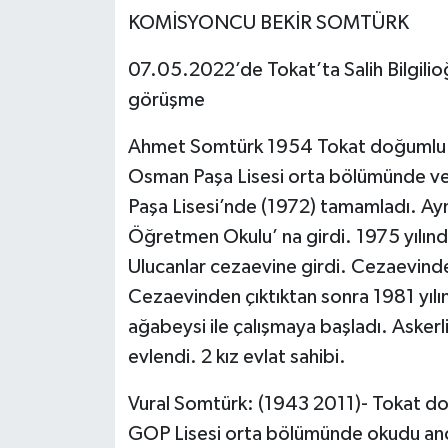
KOMİSYONCU BEKİR SOMTÜRK
Ekonomi
07.05.2022’de Tokat’ta Salih Bilgilio
Sağlık
görüşme
Tokat Haber
Ahmet Somtürk 1954 Tokat doğumlu. İl
Osman Paşa Lisesi orta bölümünde ve
Paşa Lisesi’nde (1972) tamamladı. Ayn
Öğretmen Okulu’ na girdi. 1975 yılınd
Ulucanlar cezaevine girdi. Cezaevinde
Cezaevinden çıktıktan sonra 1981 yıl
ağabeysi ile çalışmaya başladı. Askerli
evlendi. 2 kız evlat sahibi.
Vural Somtürk: (1943 2011)- Tokat doğ
GOP Lisesi orta bölümünde okudu anc