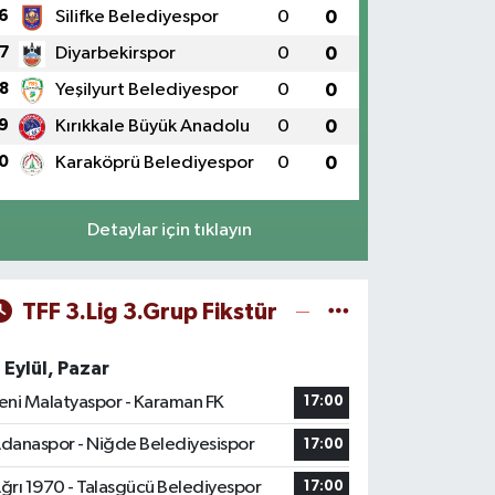
6
Silifke Belediyespor
0
0
7
Diyarbekirspor
0
0
8
Yeşilyurt Belediyespor
0
0
9
Kırıkkale Büyük Anadolu
0
0
0
Karaköprü Belediyespor
0
0
Detaylar için tıklayın
TFF 3.Lig 3.Grup Fikstür
 Eylül, Pazar
eni Malatyaspor - Karaman FK
17:00
danaspor - Niğde Belediyesispor
17:00
ğrı 1970 - Talasgücü Belediyespor
17:00