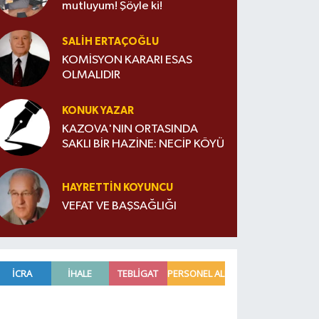
mutluyum! Şöyle ki!
SALIH ERTAÇOĞLU
KOMİSYON KARARI ESAS
OLMALIDIR
KONUK YAZAR
KAZOVA'NIN ORTASINDA
SAKLI BİR HAZİNE: NECİP KÖYÜ
HAYRETTIN KOYUNCU
VEFAT VE BAŞSAĞLIĞI