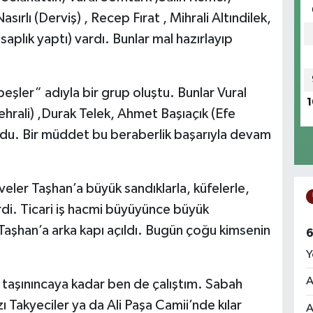
ırlı (Derviş) , Recep Fırat , Mihrali Altındilek,
saplık yaptı) vardı. Bunlar mal hazırlayıp
eşler” adıyla bir grup oluştu. Bunlar Vural
1
hrali) ,Durak Telek, Ahmet Başıaçık (Efe
. Bir müddet bu beraberlik başarıyla devam
er Taşhan’a büyük sandıklarla, küfelerle,
irdi. Ticari iş hacmi büyüyünce büyük
 Taşhan’a arka kapı açıldı. Bugün çoğu kimsenin
6
Y
A
 taşınıncaya kadar ben de çalıştım. Sabah
Takyeciler ya da Ali Paşa Camii’nde kılar
A