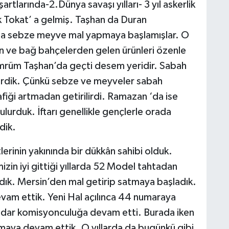
rtlarında-2.Dünya savaşı yılları- 3 yıl askerlik
ak Tokat’ a gelmiş. Taşhan da Duran
as’ a sebze meyve mal yapmaya başlamışlar. O
 ve bağ bahçelerden gelen ürünleri özenle
ömrüm Taşhan’da geçti desem yeridir. Sabah
iderdik. Çünkü sebze ve meyveler sabah
afiği artmadan getirilirdi. Ramazan ‘da ise
urduk. İftarı genellikle gençlerle orada
dik.
lerinin yakınında bir dükkân sahibi olduk.
imizin iyi gittiği yıllarda 52 Model tahtadan
ldık. Mersin’den mal getirip satmaya başladık.
evam ettik. Yeni Hal açılınca 44 numaraya
adar komisyonculuğa devam etti. Burada iken
pmaya devam ettik. O yıllarda da bugünkü gibi