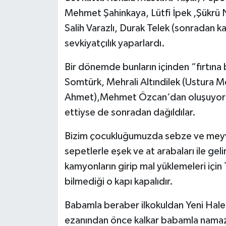
Mehmet Şahinkaya, Lütfi İpek ,Şükrü Nas
Salih Varazlı, Durak Telek (sonradan ka
sevkiyatçılık yaparlardı.
Bir dönemde bunların içinden “fırtına b
Somtürk, Mehrali Altındilek (Ustura Me
Ahmet),Mehmet Özcan‘dan oluşuyordu
ettiyse de sonradan dağıldılar.
Bizim çocukluğumuzda sebze ve meyvel
sepetlerle eşek ve at arabaları ile gel
kamyonların girip mal yüklemeleri için
bilmediği o kapı kapalıdır.
Babamla beraber ilkokuldan Yeni Hale
ezanından önce kalkar babamla namazı 