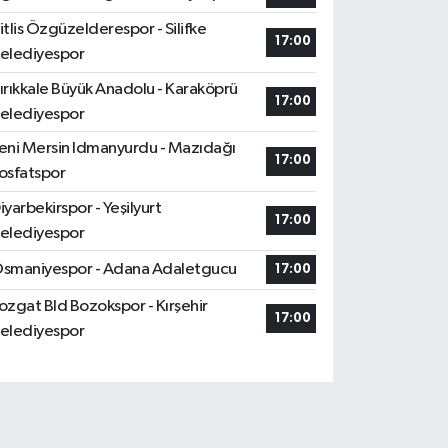
itlis Özgüzelderespor - Silifke
17:00
elediyespor
ırıkkale Büyük Anadolu - Karaköprü
17:00
elediyespor
eni Mersin Idmanyurdu - Mazıdağı
17:00
osfatspor
iyarbekirspor - Yeşilyurt
17:00
elediyespor
smaniyespor - Adana Adaletgucu
17:00
ozgat Bld Bozokspor - Kırşehir
17:00
elediyespor