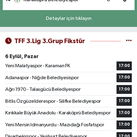
Detaylar için tıklayın
TFF 3.Lig 3.Grup Fikstür
6 Eylül, Pazar
Yeni Malatyaspor - Karaman FK
17:00
Adanaspor - Niğde Belediyesispor
17:00
Ağrı 1970 - Talasgücü Belediyespor
17:00
Bitlis Özgüzelderespor - Silifke Belediyespor
17:00
Kırıkkale Büyük Anadolu - Karaköprü Belediyespor
17:00
Yeni Mersin Idmanyurdu - Mazıdağı Fosfatspor
17:00
Diyarbekirspor - Yeşilyurt Belediyespor
17:00