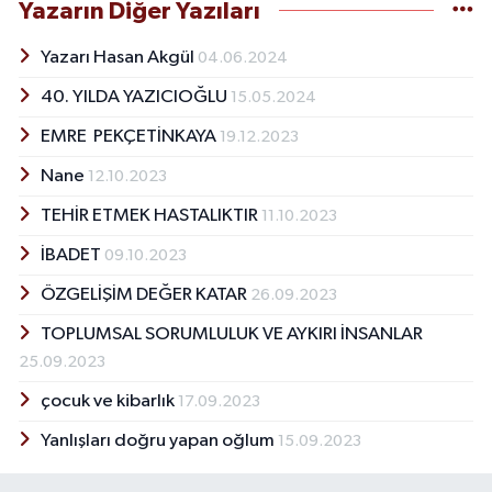
Yazarın Diğer Yazıları
Yazarı Hasan Akgül
04.06.2024
40. YILDA YAZICIOĞLU
15.05.2024
EMRE PEKÇETİNKAYA
19.12.2023
Nane
12.10.2023
TEHİR ETMEK HASTALIKTIR
11.10.2023
İBADET
09.10.2023
ÖZGELİŞİM DEĞER KATAR
26.09.2023
TOPLUMSAL SORUMLULUK VE AYKIRI İNSANLAR
25.09.2023
çocuk ve kibarlık
17.09.2023
Yanlışları doğru yapan oğlum
15.09.2023