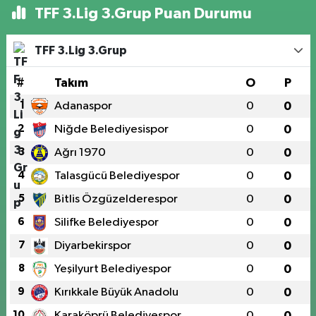
TFF 3.Lig 3.Grup Puan Durumu
TFF 3.Lig 3.Grup
#
Takım
O
P
1
Adanaspor
0
0
2
Niğde Belediyesispor
0
0
3
Ağrı 1970
0
0
4
Talasgücü Belediyespor
0
0
5
Bitlis Özgüzelderespor
0
0
6
Silifke Belediyespor
0
0
7
Diyarbekirspor
0
0
8
Yeşilyurt Belediyespor
0
0
9
Kırıkkale Büyük Anadolu
0
0
10
Karaköprü Belediyespor
0
0