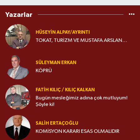
Yazarlar
HÜSEYIN ALPAY/AYRINTI
TOKAT, TURİZM VE MUSTAFA ARSLAN…
SÜLEYMAN ERKAN
KÖPRÜ
FATIH KILIÇ / KILIÇ KALKAN
Bugün mesleğimiz adına çok mutluyum!
Şöyle ki!
SALIH ERTAÇOĞLU
KOMİSYON KARARI ESAS OLMALIDIR